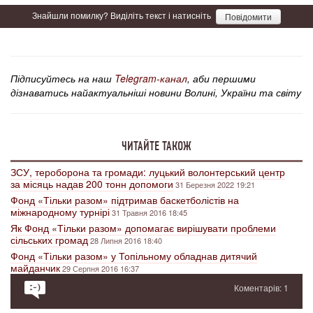
Знайшли помилку? Виділіть текст і натисніть
Повідомити
Підписуйтесь на наш
Telegram-канал
, аби першими
дізнаватись найактуальніші новини Волині, України та світу
ЧИТАЙТЕ ТАКОЖ
ЗСУ, тероборона та громади: луцький волонтерський центр
за місяць надав 200 тонн допомоги
31 Березня 2022 19:21
Фонд «Тільки разом» підтримав баскетболістів на
міжнародному турнірі
31 Травня 2016 18:45
Як Фонд «Тільки разом» допомагає вирішувати проблеми
сільських громад
28 Липня 2016 18:40
Фонд «Тільки разом» у Топільному обладнав дитячий
майданчик
29 Серпня 2016 16:37
Коментарів: 1