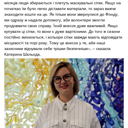
місяців люди збираються і плетуть маскувальні сітки. Якщо на
початках їм було легко діставати матеріали, то зараз важче
знаходити кошти на це. Як тільки вони звернулися до Фонду,
ми одразу ж надали допомогу, аби волонтери змогли
продовжити свою справу. Їхній внесок дуже важливий. Якщо
купувати ці сітки, то вони є дуже вартісними. До того ж сезони
постійно змінюються, і кольори сітки завжди мають відповідати
місцевості та порі року. Тому це внесок у те, аби наші
захисники відчували себе трішки безпечніше», – сказала
Катерина Шкльода.