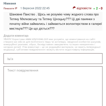
Німкеня
відповісти
1 Вересня 2022 22:45
+ 2
- 0
Показати IP
Шановне Панство . Щось не розумію чому жодного слова про
Тетяну Мялковську та Тетяну Ціхоцьку??? Ці дві панянки з
початку війни займались і займаються волонтерством в галереї
мистецтв??? Це що діється???
Додати коментар:
УВАГА! Користувач www.volynnews.com має розуміти, що коментування на сайті
створені аж ніяк не для політичного піару чи антипіару, зведення особистих рахунків,
комерційної реклами, образ, безпідставних звинувачень та інших некоректних і
негідних речей. Утім коментарі – це не редакційні матеріали, не мають попередньої
модерації, суб’єктивні повідомлення і можуть містити недостовірну інформацію.