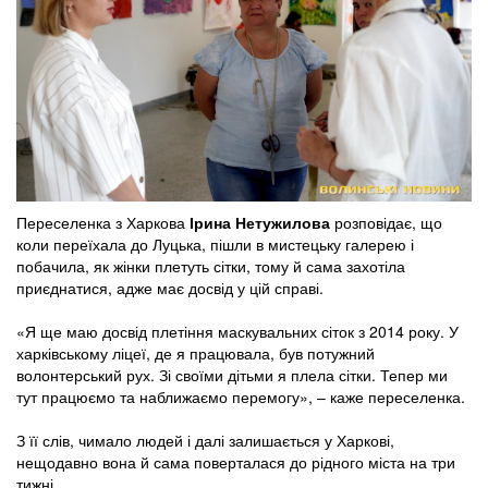
Переселенка з Харкова
Ірина Нетужилова
розповідає, що
коли переїхала до Луцька, пішли в мистецьку галерею і
побачила, як жінки плетуть сітки, тому й сама захотіла
приєднатися, адже має досвід у цій справі.
«Я ще маю досвід плетіння маскувальних сіток з 2014 року. У
харківському ліцеї, де я працювала, був потужний
волонтерський рух. Зі своїми дітьми я плела сітки. Тепер ми
тут працюємо та наближаємо перемогу», – каже переселенка.
З її слів, чимало людей і далі залишається у Харкові,
нещодавно вона й сама поверталася до рідного міста на три
тижні.