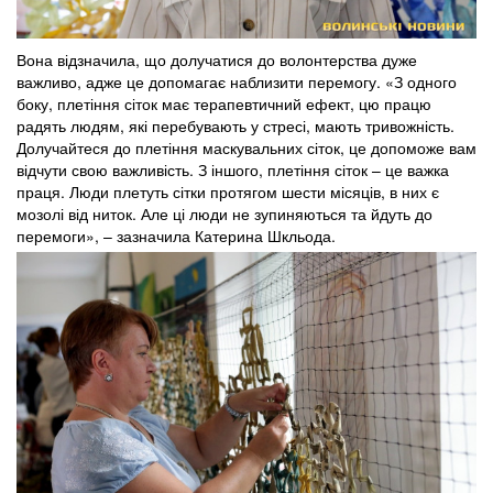
Вона відзначила, що долучатися до волонтерства дуже
важливо, адже це допомагає наблизити перемогу. «З одного
боку, плетіння сіток має терапевтичний ефект, цю працю
радять людям, які перебувають у стресі, мають тривожність.
Долучайтеся до плетіння маскувальних сіток, це допоможе вам
відчути свою важливість. З іншого, плетіння сіток – це важка
праця. Люди плетуть сітки протягом шести місяців, в них є
мозолі від ниток. Але ці люди не зупиняються та йдуть до
перемоги», – зазначила Катерина Шкльода.