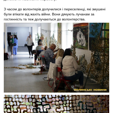
З часом до волонтерів долучилися і переселенці, які змушені
були втікати від жахіть війни. Вони дякують лучанам за
гостинність та теж долучаються до волонтерства.