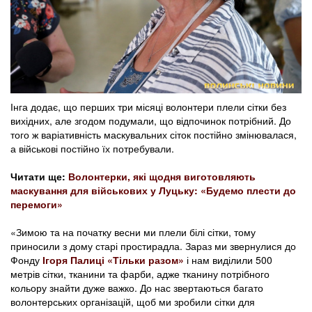
Інга додає, що перших три місяці волонтери плели сітки без
вихідних, але згодом подумали, що відпочинок потрібний. До
того ж варіативність маскувальних сіток постійно змінювалася,
а військові постійно їх потребували.
Читати ще:
Волонтерки, які щодня виготовляють
маскування для військових у Луцьку: «Будемо плести до
перемоги»
«Зимою та на початку весни ми плели білі сітки, тому
приносили з дому старі простирадла. Зараз ми звернулися до
Фонду
Ігоря Палиці
«Тільки разом»
і нам виділили 500
метрів сітки, тканини та фарби, адже тканину потрібного
кольору знайти дуже важко. До нас звертаються багато
волонтерських організацій, щоб ми зробили сітки для