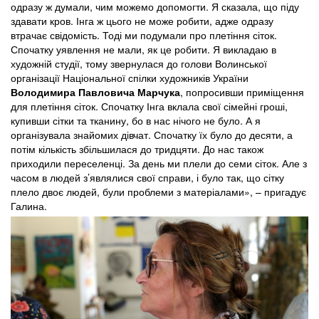
одразу ж думали, чим можемо допомогти. Я сказала, що піду
здавати кров. Інга ж цього не може робити, адже одразу
втрачає свідомість. Тоді ми подумали про плетіння сіток.
Спочатку уявлення не мали, як це робити. Я викладаю в
художній студії, тому звернулася до голови Волинської
організації Національної спілки художників України
Володимира Павловича Марчука
, попросивши приміщення
для плетіння сіток. Спочатку Інга вклала свої сімейні гроші,
купивши сітки та тканину, бо в нас нічого не було. А я
організувала знайомих дівчат. Спочатку їх було до десяти, а
потім кількість збільшилася до тридцяти. До нас також
приходили переселенці. За день ми плели до семи сіток. Але з
часом в людей з’являлися свої справи, і було так, що сітку
плело двоє людей, були проблеми з матеріалами», – пригадує
Галина.