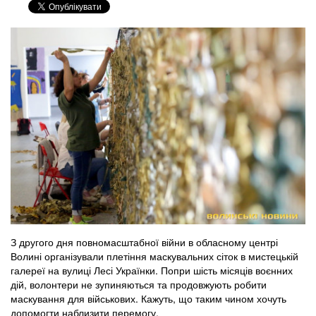
З другого дня повномасштабної війни в обласному центрі
Волині організували плетіння маскувальних сіток в мистецькій
галереї на вулиці Лесі Українки. Попри шість місяців воєнних
дій, волонтери не зупиняються та продовжують робити
маскування для військових. Кажуть, що таким чином хочуть
допомогти наблизити перемогу.