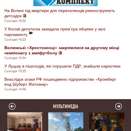
На Волині під квартири для переселенців реконструюють
дитсадок
Сьогодні 16:52
У Косові депутатка закидала прем’єра яйцями у залі
парламенту
Сьогодні 16:23
Волинські «Хрестоносці» закріпилися на другому місці
чемпіонату з ампфутболу
Сьогодні 15:54
У Луцьку в пішоходів, які порушили ПДР, знайшли наркотики
Сьогодні 15:25
Внаслідок атаки РФ пошкоджено підприємство «Кромберг
енд Шуберт Житомир»
Сьогодні 14:56
МУЛЬТИМЕДІА