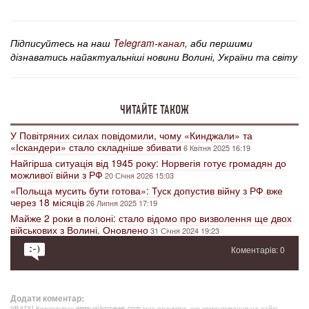
Підписуйтесь на наш
Telegram-канал
, аби першими
дізнаватись найактуальніші новини Волині, України та світу
ЧИТАЙТЕ ТАКОЖ
У Повітряних силах повідомили, чому «Кинджали» та
«Іскандери» стало складніше збивати
6 Квітня 2025 16:19
Найгірша ситуація від 1945 року: Норвегія готує громадян до
можливої війни з РФ
20 Січня 2026 15:03
«Польща мусить бути готова»: Туск допустив війну з РФ вже
через 18 місяців
26 Липня 2025 17:19
Майже 2 роки в полоні: стало відомо про визволення ще двох
військових з Волині. Оновлено
31 Січня 2024 19:23
Коментарів: 0
Додати коментар:
УВАГА! Користувач www.volynnews.com має розуміти, що коментування на сайті