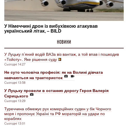
НОВИНИ
У Луцьку п’яний водій ВАЗа віз вантаж, а той впав і пошкодив
«Тойоту». Яке рішення суду
Сьогодні 14:27
Не суто чоловіча професія: як на Волині дівчата
навчаються на трактористок
Сьогодні 13:58
У Луцьку провели в останню дорогу Героя Валерія
Скрицького
Сьогодні 13:29
Туреччина обмежує рух комерційних суден у бік Чорного
моря і пропонує Україні та РФ мораторій на удари по
кораблях
Сьогодні 13:01