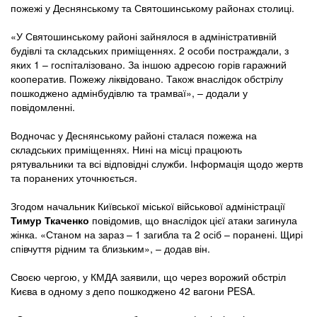
пожежі у Деснянському та Святошинському районах столиці.
«У Святошинському районі зайнялося в адміністративній
будівлі та складських приміщеннях. 2 особи постраждали, з
яких 1 – госпіталізовано. За іншою адресою горів гаражний
кооператив. Пожежу ліквідовано. Також внаслідок обстрілу
пошкоджено адмінбудівлю та трамваї», – додали у
повідомленні.
Водночас у Деснянському районі сталася пожежа на
складських приміщеннях. Нині на місці працюють
рятувальники та всі відповідні служби. Інформація щодо жертв
та поранених уточнюється.
Згодом начальник Київської міської військової адміністрації
Тимур Ткаченко
повідомив, що внаслідок цієї атаки загинула
жінка. «Станом на зараз – 1 загибла та 2 осіб – поранені. Щирі
співчуття рідним та близьким», – додав він.
Своєю чергою, у КМДА заявили, що через ворожий обстріл
Києва в одному з депо пошкоджено 42 вагони PESA.