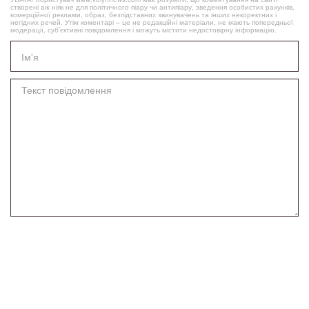
створені аж ніяк не для політичного піару чи антипіару, зведення особистих рахунків,
комерційної реклами, образ, безпідставних звинувачень та інших некоректних і
негідних речей. Утім коментарі – це не редакційні матеріали, не мають попередньої
модерації, суб’єктивні повідомлення і можуть містити недостовірну інформацію.