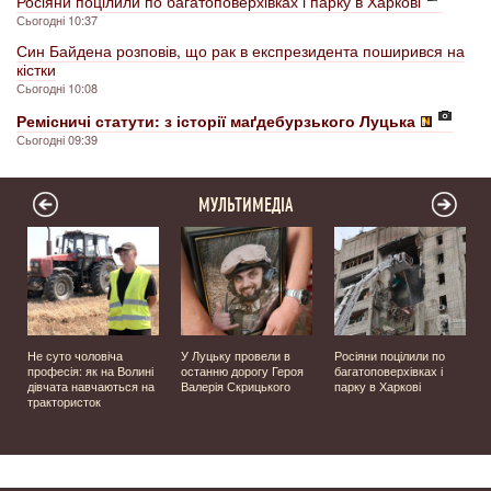
Росіяни поцілили по багатоповерхівках і парку в Харкові
Сьогодні 10:37
Син Байдена розповів, що рак в експрезидента поширився на
кістки
Сьогодні 10:08
Ремісничі статути: з історії маґдебурзького Луцька
Сьогодні 09:39
МУЛЬТИМЕДІА
Не суто чоловіча
У Луцьку провели в
Росіяни поцілили по
професія: як на Волині
останню дорогу Героя
багатоповерхівках і
️
дівчата навчаються на
Валерія Скрицького
парку в Харкові
трактористок