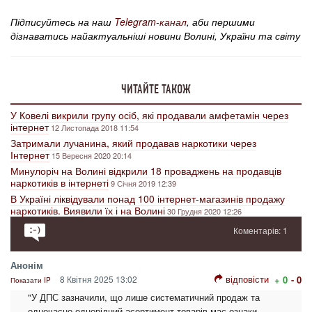
Підписуйтесь на наш
Telegram-канал
, аби першими
дізнаватись найактуальніші новини Волині, України та світу
ЧИТАЙТЕ ТАКОЖ
У Ковелі викрили групу осіб, які продавали амфетамін через
інтернет
12 Листопада 2018 11:54
Затримали лучанина, який продавав наркотики через
Інтернет
15 Вересня 2020 20:14
Минулоріч на Волині відкрили 18 проваджень на продавців
наркотиків в інтернеті
9 Січня 2019 12:39
В Україні ліквідували понад 100 інтернет-магазинів продажу
наркотиків. Виявили їх і на Волині
30 Грудня 2020 12:26
Коментарів: 1
Анонім
відповісти
8 Квітня 2025 13:02
+ 0
- 0
Показати IP
"У ДПС зазначили, що лише систематичний продаж та
одночасно однорідний асортимент товарів має ознаки