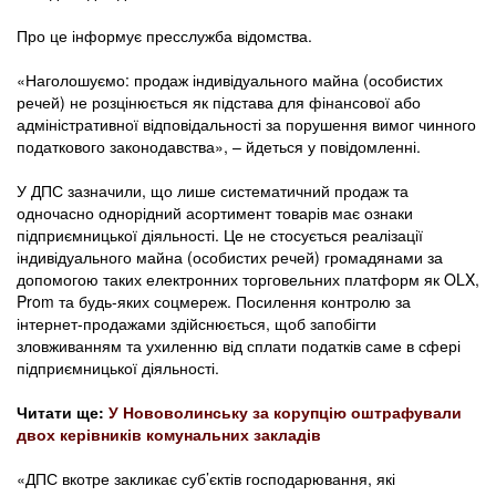
Про це інформує пресслужба відомства.
«Наголошуємо: продаж індивідуального майна (особистих
речей) не розцінюється як підстава для фінансової або
адміністративної відповідальності за порушення вимог чинного
податкового законодавства», – йдеться у повідомленні.
У ДПС зазначили, що лише систематичний продаж та
одночасно однорідний асортимент товарів має ознаки
підприємницької діяльності. Це не стосується реалізації
індивідуального майна (особистих речей) громадянами за
допомогою таких електронних торговельних платформ як OLX,
Prom та будь-яких соцмереж. Посилення контролю за
інтернет-продажами здійснюється, щоб запобігти
зловживанням та ухиленню від сплати податків саме в сфері
підприємницької діяльності.
Читати ще:
У Нововолинську за корупцію оштрафували
двох керівників комунальних закладів
«ДПС вкотре закликає суб’єктів господарювання, які