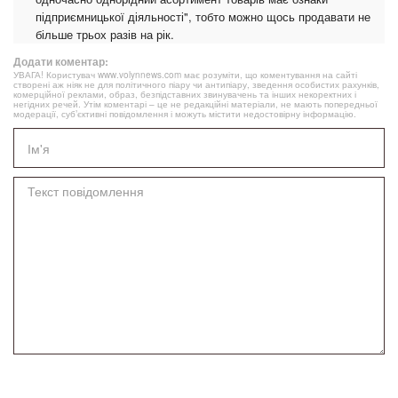
підприємницької діяльності", тобто можно щось продавати не
більше трьох разів на рік.
Додати коментар:
УВАГА! Користувач www.volynnews.com має розуміти, що коментування на сайті
створені аж ніяк не для політичного піару чи антипіару, зведення особистих рахунків,
комерційної реклами, образ, безпідставних звинувачень та інших некоректних і
негідних речей. Утім коментарі – це не редакційні матеріали, не мають попередньої
модерації, суб’єктивні повідомлення і можуть містити недостовірну інформацію.