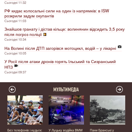
Сьогодні 11:32
РФ кидає колосальні сили на один із напрямків: в ISW
розкрили задум окупантів
Сьогодні 11:03
Знайшов гранату і дістав кільце: волинянин відсидить 3,5 року
після погроз поліції
Сьогодні 10:34
На Волині після ДТП загорівся мотоцикл, водій – у лікарні
Сьогодні 10:05
У Росії після атаки дронів горять Ільський та Сизранський
НПЗ
Сьогодні 09:37
МУЛЬТИМЕДІА
Без телефонів і нудьги:
У Луцьку водійка BMW
Пани Бранські у