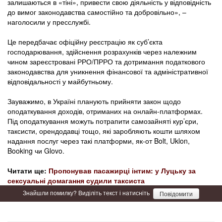
залишаються в «тіні», привести свою діяльність у відповідність
до вимог законодавства самостійно та добровільно», –
наголосили у пресслужбі.
Це передбачає офіційну реєстрацію як суб’єкта
господарювання, здійснення розрахунків через належним
чином зареєстровані РРО/ПРРО та дотримання податкового
законодавства для уникнення фінансової та адміністративної
відповідальності у майбутньому.
Зауважимо, в Україні планують прийняти закон щодо
оподаткування доходів, отриманих на онлайн-платформах.
Під оподаткування можуть потрапити самозайняті кур’єри,
таксисти, орендодавці тощо, які заробляють кошти шляхом
надання послуг через такі платформи, як-от Bolt, Uklon,
Booking чи Glovo.
Читати ще:
Пропонував пасажирці інтим: у Луцьку за
сексуальні домагання судили таксиста
Знайшли помилку? Виділіть текст і натисніть
Повідомити