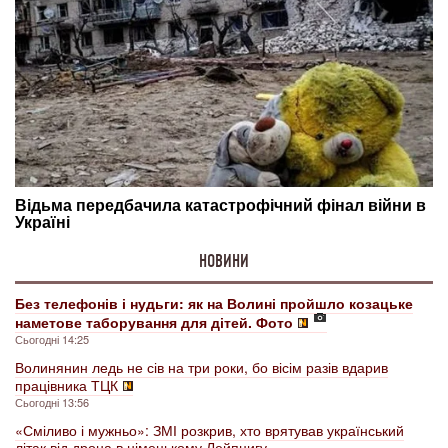
НОВИНИ
Без телефонів і нудьги: як на Волині пройшло козацьке
наметове таборування для дітей. Фото
Сьогодні 14:25
Волинянин ледь не сів на три роки, бо вісім разів вдарив
працівника ТЦК
Сьогодні 13:56
«Сміливо і мужньо»: ЗМІ розкрив, хто врятував український
літак від дрона в німецькому Лейпцигу