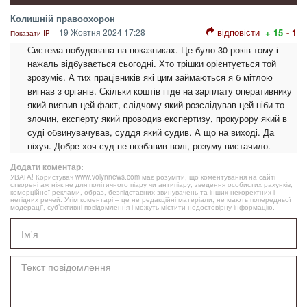
Колишній правоохорон
відповісти
19 Жовтня 2024 17:28
+ 15
- 1
Показати IP
Система побудована на показниках. Це було 30 років тому і
нажаль відбувається сьогодні. Хто трішки орієнтується той
зрозуміє. А тих працівників які цим займаються я б мітлою
вигнав з органів. Скільки коштів піде на зарплату оперативнику
який виявив цей факт, слідчому який розслідував цей ніби то
злочин, експерту який проводив експертизу, прокурору який в
суді обвинувачував, суддя який судив. А що на виході. Да
ніхуя. Добре хоч суд не позбавив волі, розуму вистачило.
Додати коментар:
УВАГА! Користувач www.volynnews.com має розуміти, що коментування на сайті
створені аж ніяк не для політичного піару чи антипіару, зведення особистих рахунків,
комерційної реклами, образ, безпідставних звинувачень та інших некоректних і
негідних речей. Утім коментарі – це не редакційні матеріали, не мають попередньої
модерації, суб’єктивні повідомлення і можуть містити недостовірну інформацію.