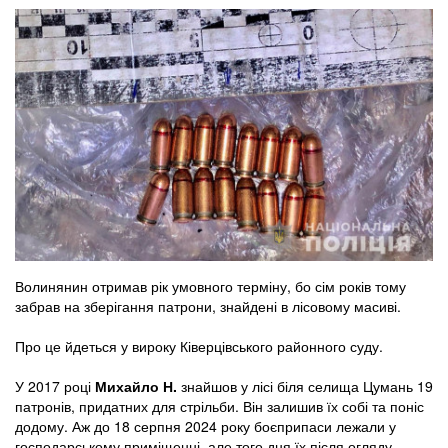
Волинянин отримав рік умовного терміну, бо сім років тому
забрав на зберігання патрони, знайдені в лісовому масиві.
Про це йдеться у вироку Ківерцівського районного суду.
У 2017 році
Михайло Н.
знайшов у лісі біля селища Цумань 19
патронів, придатних для стрільби. Він залишив їх собі та поніс
додому. Аж до 18 серпня 2024 року боєприпаси лежали у
господарському приміщенні, але того дня їх після огляду