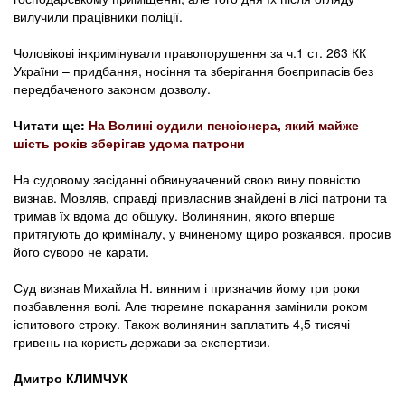
вилучили працівники поліції.
Чоловікові інкримінували правопорушення за ч.1 ст. 263 КК
України – придбання, носіння та зберігання боєприпасів без
передбаченого законом дозволу.
Читати ще:
На Волині судили пенсіонера, який майже
шість років зберігав удома патрони
На судовому засіданні обвинувачений свою вину повністю
визнав. Мовляв, справді привласнив знайдені в лісі патрони та
тримав їх вдома до обшуку. Волинянин, якого вперше
притягують до криміналу, у вчиненому щиро розкаявся, просив
його суворо не карати.
Суд визнав Михайла Н. винним і призначив йому три роки
позбавлення волі. Але тюремне покарання замінили роком
іспитового строку. Також волинянин заплатить 4,5 тисячі
гривень на користь держави за експертизи.
Дмитро КЛИМЧУК