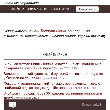
Фото ілюстративне
Знайшли помилку? Виділіть текст і натисніть
Повідомити
Підписуйтесь на наш
Telegram-канал
, аби першими
дізнаватись найактуальніші новини Волині, України та світу
ЧИТАЙТЕ ТАКОЖ
Знайшов пістолет біля Світязю, а патрони в лісі: волинянина
покарали за зберігання зброї
2 Лютого 2025 15:25
Волинянина, який купив гвинтівку і знайшов патрони, ледь не
ув’язнили на три роки
6 Грудня 2024 07:17
Покарали волинянина, який тримав у зерносховищі пістолет,
знайдений під час поїздки до військових
30 Серпня 2025 10:08
Знайшов у посадці: через 30 патронів волинянин опинився в
тюрмі
2 Лютого 2026 21:28
Коментарів: 1