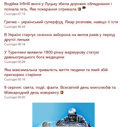
Водійка Infiniti вночі у Луцьку збила дорожнє обладнання і
поїхала геть. Яке покарання отримала
Сьогодні 07:15
Гречка – український суперфуд. Лікар розповів, навіщо її їсти
Сьогодні 06:44
В Україні стартує сезонна заборона на вилов раків у період
другої линьки
Сьогодні 06:18
У Туреччині виявили 1800-річну мармурову статую
давньогрецького бога медицини
Сьогодні 00:29
Яка максимальна тривалість життя людини та який збій
прискорює старіння
Сьогодні 00:16
9 серпня: свята, події, факти. Всесвітній день книголюбів та
Міжнародний день коворкінгу
Сьогодні 00:00