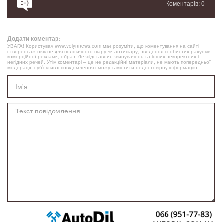
Коментарів: 0
Додати коментар:
УВАГА! Користувач www.volynnews.com має розуміти, що коментування на сайті
створені аж ніяк не для політичного піару чи антипіару, зведення особистих рахунків,
комерційної реклами, образ, безпідставних звинувачень та інших некоректних і
негідних речей. Утім коментарі – це не редакційні матеріали, не мають попередньої
модерації, суб’єктивні повідомлення і можуть містити недостовірну інформацію.