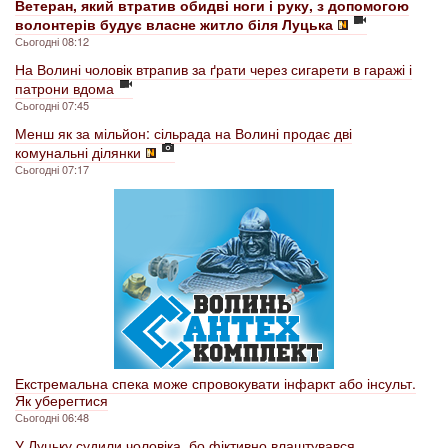
Ветеран, який втратив обидві ноги і руку, з допомогою
волонтерів будує власне житло біля Луцька
Сьогодні 08:12
На Волині чоловік втрапив за ґрати через сигарети в гаражі і
патрони вдома
Сьогодні 07:45
Менш як за мільйон: сільрада на Волині продає дві
комунальні ділянки
Сьогодні 07:17
Екстремальна спека може спровокувати інфаркт або інсульт.
Як уберегтися
Сьогодні 06:48
У Луцьку судили чоловіка, бо фіктивно влаштувався