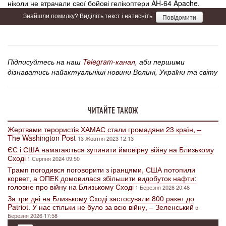
ніколи не втрачали свої бойові гелікоптери AH-64 Apache.
Знайшли помилку? Виділіть текст і натисніть
Повідомити
Підписуйтесь на наш
Telegram-канал
, аби першими
дізнаватись найактуальніші новини Волині, України та світу
ЧИТАЙТЕ ТАКОЖ
Жертвами терористів ХАМАС стали громадяни 23 країн, –
The Washington Post
13 Жовтня 2023 12:13
ЄС і США намагаються зупинити ймовірну війну на Близькому
Сході
1 Серпня 2024 09:50
Трамп погодився поговорити з іранцями, США потопили
корвет, а ОПЕК домовилася збільшити видобуток нафти:
головне про війну на Близькому Сході
1 Березня 2026 20:48
За три дні на Близькому Сході застосували 800 ракет до
Patriot. У нас стільки не було за всю війну, – Зеленський
5
Березня 2026 17:58