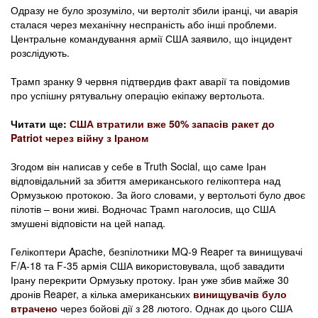
Одразу не було зрозуміло, чи вертоліт збили іранці, чи аварія
сталася через механічну неспраність або інші проблеми.
Центральне командування армії США заявило, що інцидент
розслідують.
Трамп зранку 9 червня підтвердив факт аварії та повідомив
про успішну рятувальну операцію екіпажу вертольота.
Читати ще:
США втратили вже 50% запасів ракет до
Patriot через війну з Іраном
Згодом він написав у себе в Truth Social, що саме Іран
відповідальний за збиття американського гелікоптера над
Ормузькою протокою. За його словами, у вертольоті було двоє
пілотів – вони живі. Водночас Трамп наголосив, що США
змушені відповісти на цей напад.
Гелікоптери Apache, безпілотники MQ-9 Reaper та винищувачі
F/A-18 та F-35 армія США використовувала, щоб завадити
Ірану перекрити Ормузьку протоку. Іран уже збив майже 30
дронів Reaper, а кілька американських
винищувачів було
втрачено
через бойові дії з 28 лютого. Однак до цього США