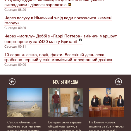
викладачем і ділився зарплатою
Сьогодні 06:20
Через посуху в Німеччині з-під води показалися «камені
голоду»
Сьогодні 00:29
Через «могилу» Доббі з «Гаррі Поттера» змінили маршрут
енергопроєкту за £430 млн у Британії
Сьогодні 00:11
10 серпня: свята, події, факти. Всесвітній день лева,
зроблено перший у світі міжміський телефонний дзвінок
Сьогодні 00:00
МУЛЬТИМЕДІА
Світязь обмілів: що
Ветеран, який втратив
На Волині чоловік
відбувається і чи винні
обидві ноги і руку, з
втрапив за ґрати через
у цьому поля лохини
допомогою волонтерів
сигарети в гаражі і