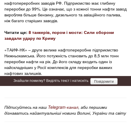
нафтопереробних заводів РФ. Підприємство має глибину
переробки до 99%. Це означає, що з кожної тонни нафти завод
виробляв більше бензину, дизельного та авіаційного палива,
ніж багато старіших заводів.
Читати ще:
8 танкерів, пором і мости: Сили оборони
завдали удару по Криму
«ТАИФ-НК» – друге велике нафтопереробне підприємство
Нижньокамська. Його потужність становить до 8,5 млн тонн
переробки нафти на рік. До його складу входить один із
найскладніших у Росії комплексів для переробки важких
нафтових залишків.
Знайшли помилку? Виділіть текст і натисніть
Повідомити
Підписуйтесь на наш
Telegram-канал
, аби першими
дізнаватись найактуальніші новини Волині, України та світу