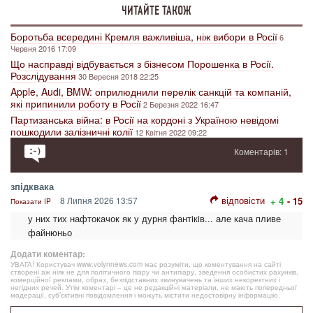
ЧИТАЙТЕ ТАКОЖ
Боротьба всередині Кремля важливіша, ніж вибори в Росії
6
Червня 2016 17:09
Що насправді відбувається з бізнесом Порошенка в Росії.
Розслідування
30 Вересня 2018 22:25
Apple, Audi, BMW: оприлюднили перелік санкцій та компаній,
які припинили роботу в Росії
2 Березня 2022 16:47
Партизанська війна: в Росії на кордоні з Україною невідомі
пошкодили залізничні колії
12 Квітня 2022 09:22
Коментарів: 1
зпiдквака
відповісти
8 Липня 2026 13:57
+ 4
- 15
Показати IP
у них тих нафтокачок як у дурня фантiкiв... але кача пливе
файнюньо
Додати коментар:
УВАГА! Користувач www.volynnews.com має розуміти, що коментування на сайті
створені аж ніяк не для політичного піару чи антипіару, зведення особистих рахунків,
комерційної реклами, образ, безпідставних звинувачень та інших некоректних і
негідних речей. Утім коментарі – це не редакційні матеріали, не мають попередньої
модерації, суб’єктивні повідомлення і можуть містити недостовірну інформацію.