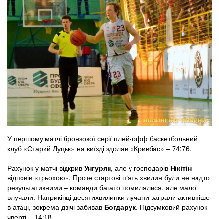
У першому матчі бронзової серії плей-офф баскетбольний
клуб «Старий Луцьк» на виїзді здолав «Кривбас» – 74:76.
Рахунок у матчі відкрив
Унгурян
, але у господарів
Нікітін
відповів «трьохою». Проте стартові п‘ять хвилин були не надто
результативними – команди багато помилялися, але мало
влучали. Наприкінці десятихвилинки лучани заграли активніше
в атаці, зокрема двічі забивав
Богдарук
. Підсумковий рахунок
чверті – 14:18.