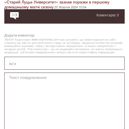
«Старий Луцьк-Університет» зазнав поразки в першому
домашньому матчі сезону
20 Жовтня 2024 10:04
Коментарів: 0
Додати коментар:
УВАГА! Користувач www.volynnews.com має розуміти, що коментування на сайті
створені аж ніяк не для політичного піару чи антипіару, зведення особистих рахунків,
комерційної реклами, образ, безпідставних звинувачень та інших некоректних і
негідних речей. Утім коментарі – це не редакційні матеріали, не мають попередньої
модерації, суб’єктивні повідомлення і можуть містити недостовірну інформацію.