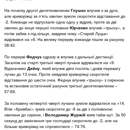
На початку другої десятихвилинки
Глушко
влучив з-за дуги,
але криворіжці за п‘ять хвилин зуміли скоротити відставання до
-2. Команди не відпускали одна одну у відрив, проте за дві
хвилин до кінця першої половини
Юрченко
влучив «трьоху», а
потім забив з-під кільця, завдяки чому «Старий Луцьк»
відірвався на +6. На велику перерву команди пішли за рахунку
38:42.
По перерві
Федчук
одразу ж влучив з дальньої дистанції.
Загалом на старті третьої чверті лучани вдірвалися на +9.
Відзначимо
Дейну
, який влучив двічі поспіль і довів перевагу
лучан до 13 очок. Проте невдовзі криворіжці скоротили
відставання до шести очок. Федчук влучив «трьоху» з сиреною
та встановив остаточний рахунок третьої десятихвилинки –
57:69.
За половину четвертої чверті лучани зуміли відірватися на +14.
Втім «Кривбас» зумів скоротити до -6 за дві з половиною
хвилини до сирени, і
Володимир Журжій
взяв тайм-аут. За 50
секунд до закінчення гри господарі скоротили до -2, але на
більше криворіжці не спромоглися – 74:76.