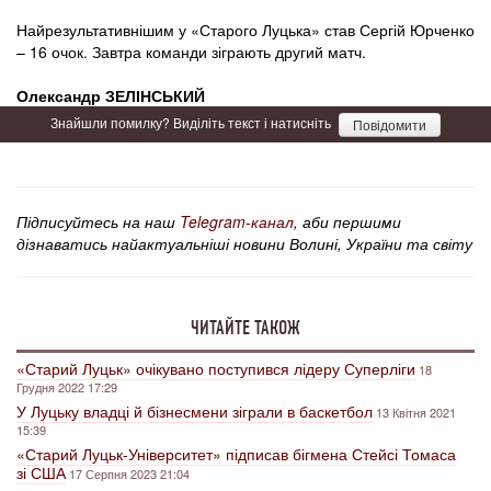
Найрезультативнішим у «Старого Луцька» став Сергій Юрченко
– 16 очок. Завтра команди зіграють другий матч.
Олександр ЗЕЛІНСЬКИЙ
Знайшли помилку? Виділіть текст і натисніть
Повідомити
Підписуйтесь на наш
Telegram-канал
, аби першими
дізнаватись найактуальніші новини Волині, України та світу
ЧИТАЙТЕ ТАКОЖ
«Старий Луцьк» очікувано поступився лідеру Суперліги
18
Грудня 2022 17:29
У Луцьку владці й бізнесмени зіграли в баскетбол
13 Квітня 2021
15:39
«Старий Луцьк-Університет» підписав бігмена Стейсі Томаса
зі США
17 Серпня 2023 21:04