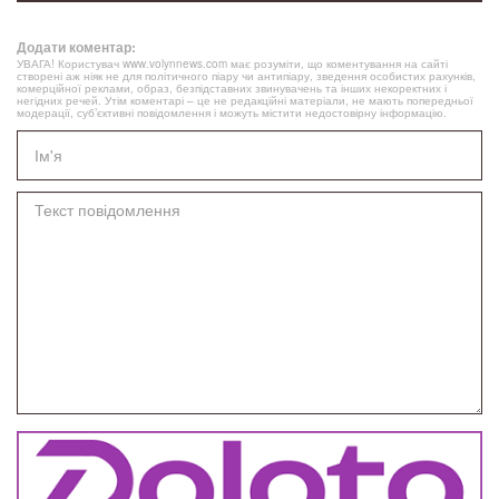
Додати коментар:
УВАГА! Користувач www.volynnews.com має розуміти, що коментування на сайті
створені аж ніяк не для політичного піару чи антипіару, зведення особистих рахунків,
комерційної реклами, образ, безпідставних звинувачень та інших некоректних і
негідних речей. Утім коментарі – це не редакційні матеріали, не мають попередньої
модерації, суб’єктивні повідомлення і можуть містити недостовірну інформацію.