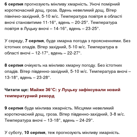
6 серпня
прогнозують мінливу хмарність. Уночі помірний
короткочасний дощ, гроза. Вдень невеликий дощ. Вітер
північно-західний, 5-10 м/с. Температура повітря в області
вночі становитиме 11-16°, вдень – 20-25°. Температура
повітря в Луцьку вночі – 14-16°, вдень – 23-25°.
У середу,
7
серпня
, буде хмарна погода з проясненнями. Без
істотних опадів. Вітер західний, 5-10 м/с. Температура в
області вночі – 12-17°, вдень – 22-27°.
8
серпня
очікують на мінливо хмарну погоду. Без істотних
опадів. Вітер південно-західний, 5-10 м/с. Температура вночі –
13-18°, вдень – 23-28°.
Читати ще:
Майже 36°С: у Луцьку зафіксували новий
температурний рекорд
9
серпня
буде мінлива хмарність. Місцями невеликий
короткочасний дощ, гроза. Вітер південно-західний, 3-8 м/с.
Температура вночі – 13-18°, вдень – 24-29°.
У суботу,
1
0
серпня
, теж прогнозують мінливу хмарність.