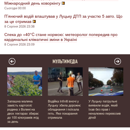
Міжнародний день коворкінгу
Сьогодні 00:00
П’янючий водій влаштував у Луцьку ДТП за участю 5 авто. Що
за це отримав
8 Серпня 2026 23:38
Спека до +40°C стане нормою: метеоролог попередив про
кардинальні кліматичні зміни в Україні
8 Серпня 2026 23:09
МУЛЬТИМЕДІА
Запашна малина
Водійка Infiniti вночі у
У Луцьку патрульні
замість картоплі:
Луцьку збила дорожнє
виявили водія, який
родина з Волині на
обладнання і поїхала
їхав без прав і
двох гектарах збирає
геть. Яке покарання
неналежно перевозив
до 100 кілограмів ягід
отримала
дітей
за день