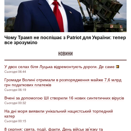
НОВИНИ
У двох селах біля Луцька відремонтують дороги. Де саме
Сьогодні 06:44
Громади Волині отримали в розпорядження майже 7,6 млрд
грн податкових платежів
Сьогодні 06:19
Вчені за допомогою ШІ створили 16 нових синтетичних вірусів
Сьогодні 00:32
На дні моря виявили унікальний нацистський торпедний
катер
Сьогодні 00:15
8 серпня: свята, події, факти. День військ зв’язку та