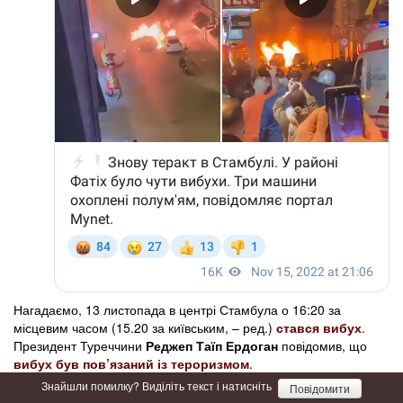
Нагадаємо, 13 листопада в центрі Стамбула о 16:20 за
місцевим часом (15.20 за київським, – ред.)
стався вибух
.
Президент Туреччини
Реджеп Таїп Ердоган
повідомив, що
вибух був пов’язаний із тероризмом
.
Знайшли помилку? Виділіть текст і натисніть
Повідомити