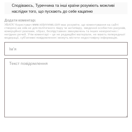
Сподіваюсь, Туреччина та інші країни розуміють можливі
наслідки того, що пускають до себе кацапню
Додати коментар:
УВАГА! Користувач www.volynnews.com має розуміти, що коментування на сайті
створені аж ніяк не для політичного піару чи антипіару, зведення особистих рахунків,
комерційної реклами, образ, безпідставних звинувачень та інших некоректних і
негідних речей. Утім коментарі – це не редакційні матеріали, не мають попередньої
модерації, суб’єктивні повідомлення і можуть містити недостовірну інформацію.