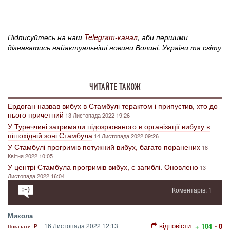
Підписуйтесь на наш
Telegram-канал
, аби першими
дізнаватись найактуальніші новини Волині, України та світу
ЧИТАЙТЕ ТАКОЖ
Ердоган назвав вибух в Стамбулі терактом і припустив, хто до
нього причетний
13 Листопада 2022 19:26
У Туреччині затримали підозрюваного в організації вибуху в
пішохідній зоні Стамбула
14 Листопада 2022 09:26
У Стамбулі прогримів потужний вибух, багато поранених
18
Квітня 2022 10:05
У центрі Стамбула прогримів вибух, є загиблі. Оновлено
13
Листопада 2022 16:04
Коментарів: 1
Микола
відповісти
16 Листопада 2022 12:13
+ 104
- 0
Показати IP