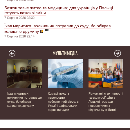
Безкоштовне житло та медицина: для українців у Польщі
готують важливі зміни
7 Серпня 2026 22:32
Їхав миритися: волинянин потрапив до суду, бо обікрав
колишню дружину
7 Серпня 2026 22:14
МУЛЬТИМЕДІА
Їхав миритися:
Комарі можуть
Різноманітні активності
волинянин потрапив до
переносити
та екскурсії: діти з
суду, бо обікрав
небезпечний вірус: в
Луцької громади
колишню дружину
Україні зафіксували
повернулися з
перші випадки
відпочинку в Литві
у