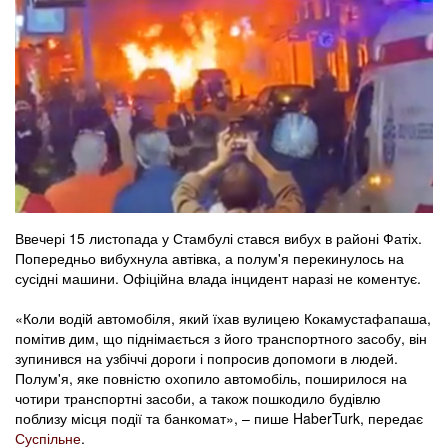
Ввечері 15 листопада у Стамбулі стався вибух в районі Фатіх.
Попередньо вибухнула автівка, а полум'я перекинулось на
сусідні машини. Офіційна влада інцидент наразі не коментує.
«Коли водій автомобіля, який їхав вулицею Кокамустафапаша,
помітив дим, що піднімається з його транспортного засобу, він
зупинився на узбіччі дороги і попросив допомоги в людей.
Полум'я, яке повністю охопило автомобіль, поширилося на
чотири транспортні засоби, а також пошкодило будівлю
поблизу місця події та банкомат», – пише HaberTurk, передає
Суспільне
.