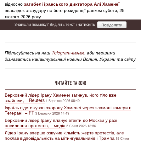
відносно
загибелі іранського диктатора Алі Хаменеї
внаслідок авіаудару по його резиденції ранком суботи, 28
лютого 2026 року
Знайшли помилку? Виділіть текст і натисніть
Повідомити
Підписуйтесь на наш
Telegram-канал
, аби першими
дізнаватись найактуальніші новини Волині, України та світу
ЧИТАЙТЕ ТАКОЖ
Верховний лідер Ірану Хаменеї загинув, його тіло вже
знайшли, – Reuters
1 Березня 2026 08:40
Ізраїль відстежував охорону Хаменеї через зламані камери в
Тегерані, – FT
3 Березня 2026 14:49
Верховний лідер Ірану планує втекти до Москви у разі
посилення протестів, – медіа
5 Січня 2026 13:56
Лідер Ірану вперше озвучив кількість жертв протестів, але
поклав відповідальність на мітингувальників і Трампа
18 Січня