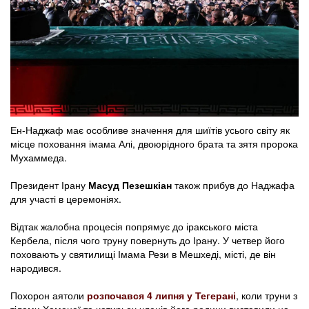
Ен-Наджаф має особливе значення для шиїтів усього світу як
місце поховання імама Алі, двоюрідного брата та зятя пророка
Мухаммеда.
Президент Ірану
Масуд Пезешкіан
також прибув до Наджафа
для участі в церемоніях.
Відтак жалобна процесія попрямує до іракського міста
Кербела, після чого труну повернуть до Ірану. У четвер його
поховають у святилищі Імама Рези в Мешхеді, місті, де він
народився.
Похорон аятоли
розпочався 4 липня у Тегерані
, коли труни з
тілами Хаменеї та чотирьох членів його родини виставили на