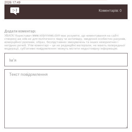
2026 17:49
Коментарів: 0
Додати коментар:
УВАГА! Користувач www.volynnews.com має розуміти, що коментування на сайті
створені аж ніяк не для політичного піару чи антипіару, зведення особистих рахунків,
комерційної реклами, образ, безпідставних звинувачень та інших некоректних і
негідних речей. Утім коментарі – це не редакційні матеріали, не мають попередньої
модерації, суб’єктивні повідомлення і можуть містити недостовірну інформацію.