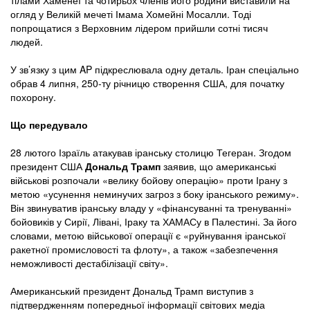
огляд у Великій мечеті Імама Хомейні Мосалли. Тоді
попрощатися з Верховним лідером прийшли сотні тисяч
людей.
У зв’язку з цим AP підкреслювала одну деталь. Іран спеціально
обрав 4 липня, 250-ту річницю створення США, для початку
похорону.
Що передувало
28 лютого Ізраїль атакував іранську столицю Тегеран. Згодом
президент США
Дональд Трамп
заявив, що американські
військові розпочали «велику бойову операцію» проти Ірану з
метою «усунення неминучих загроз з боку іранського режиму».
Він звинуватив іранську владу у «фінансуванні та тренуванні»
бойовиків у Сирії, Лівані, Іраку та ХАМАСу в Палестині. За його
словами, метою військової операції є «руйнування іранської
ракетної промисловості та флоту», а також «забезпечення
неможливості дестабілізації світу».
Американський президент Дональд Трамп виступив з
підтвердженням попередньої інформації світових медіа