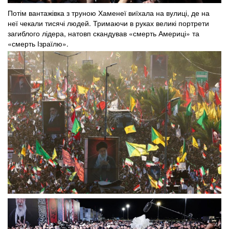
Потім вантажівка з труною Хаменеї виїхала на вулиці, де на
неї чекали тисячі людей. Тримаючи в руках великі портрети
загиблого лідера, натовп скандував «смерть Америці» та
«смерть Ізраїлю».