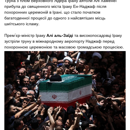
Труна з тілом Верховного лідера Ірану аятоли Алі Хаменеї
прибула до священного міста Іраку Ен-Наджаф після
похоронних церемоній в Ірані. що стало початком
багатоденної процесії до одного з найсвятіших місць
шиїтського ісламу.
Прем’єр-міністр Іраку
Алі аль-Заїді
та високопосадовці Іраку
зустріли труну в міжнародному аеропорту Наджаф перед
похоронною церемонією та масовою громадською процесією.