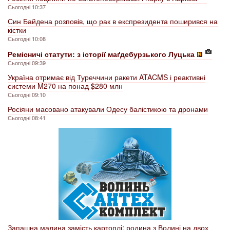
Сьогодні 10:37
Син Байдена розповів, що рак в експрезидента поширився на
кістки
Сьогодні 10:08
Ремісничі статути: з історії маґдебурзького Луцька
Сьогодні 09:39
Україна отримає від Туреччини ракети ATACMS і реактивні
системи M270 на понад $280 млн
Сьогодні 09:10
Росіяни масовано атакували Одесу балістикою та дронами
Сьогодні 08:41
Запашна малина замість картоплі: родина з Волині на двох