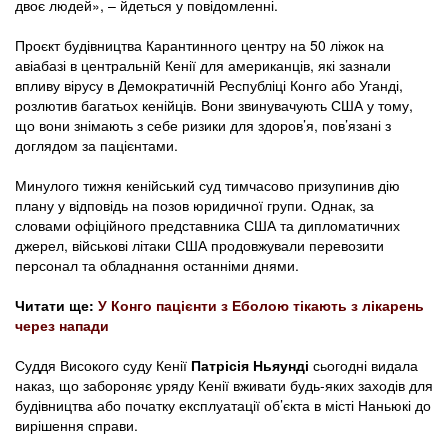
двоє людей», – йдеться у повідомленні.
Проєкт будівництва Карантинного центру на 50 ліжок на
авіабазі в центральній Кенії для американців, які зазнали
впливу вірусу в Демократичній Республіці Конго або Уганді,
розлютив багатьох кенійців. Вони звинувачують США у тому,
що вони знімають з себе ризики для здоров’я, пов’язані з
доглядом за пацієнтами.
Минулого тижня кенійський суд тимчасово призупинив дію
плану у відповідь на позов юридичної групи. Однак, за
словами офіційного представника США та дипломатичних
джерел, військові літаки США продовжували перевозити
персонал та обладнання останніми днями.
Читати ще:
У Конго пацієнти з Еболою тікають з лікарень
через напади
Суддя Високого суду Кенії
Патрісія Ньяунді
сьогодні видала
наказ, що забороняє уряду Кенії вживати будь-яких заходів для
будівництва або початку експлуатації об’єкта в місті Наньюкі до
вирішення справи.