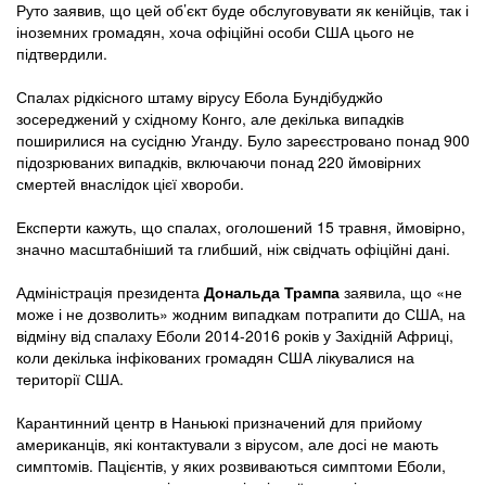
Руто заявив, що цей об’єкт буде обслуговувати як кенійців, так і
іноземних громадян, хоча офіційні особи США цього не
підтвердили.
Спалах рідкісного штаму вірусу Ебола Бундібуджйо
зосереджений у східному Конго, але декілька випадків
поширилися на сусідню Уганду. Було зареєстровано понад 900
підозрюваних випадків, включаючи понад 220 ймовірних
смертей внаслідок цієї хвороби.
Експерти кажуть, що спалах, оголошений 15 травня, ймовірно,
значно масштабніший та глибший, ніж свідчать офіційні дані.
Адміністрація президента
Дональда Трампа
заявила, що «не
може і не дозволить» жодним випадкам потрапити до США, на
відміну від спалаху Еболи 2014-2016 років у Західній Африці,
коли декілька інфікованих громадян США лікувалися на
території США.
Карантинний центр в Наньюкі призначений для прийому
американців, які контактували з вірусом, але досі не мають
симптомів. Пацієнтів, у яких розвиваються симптоми Еболи,