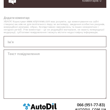
Коментарів: 0
Додати коментар:
УВАГА! Користувач www.volynnews.com має розуміти, що коментування на сайті
створені аж ніяк не для політичного піару чи антипіару, зведення особистих рахунків,
комерційної реклами, образ, безпідставних звинувачень та інших некоректних і
негідних речей. Утім коментарі – це не редакційні матеріали, не мають попередньої
модерації, суб’єктивні повідомлення і можуть містити недостовірну інформацію.