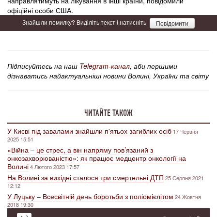
направлятимуть на лікування в інші країни, повідомили
офіційні особи США.
Знайшли помилку? Виділіть текст і натисніть
Повідомити
Підписуйтесь на наш
Telegram-канал
, аби першими
дізнаватись найактуальніші новини Волині, України та світу
ЧИТАЙТЕ ТАКОЖ
У Києві під завалами знайшли п'ятьох загиблих осіб
17 Червня
2025 15:51
«Війна – це стрес, а він напряму пов’язаний з
онкозахворюваністю»: як працює медцентр онкології на
Волині
4 Лютого 2023 17:57
На Волині за вихідні сталося три смертельні ДТП
25 Серпня 2021
12:12
У Луцьку – Всесвітній день боротьби з поліомієлітом
24 Жовтня
2018 19:30