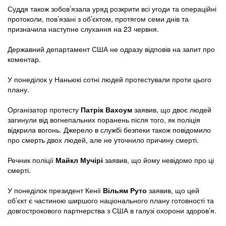
Суддя також зобов’язала уряд розкрити всі угоди та операційні
протоколи, пов’язані з об’єктом, протягом семи днів та
призначила наступне слухання на 23 червня.
Державний департамент США не одразу відповів на запит про
коментар.
У понеділок у Наньюкі сотні людей протестували проти цього
плану.
Організатор протесту
Патрік Вахоум
заявив, що двоє людей
загинули від вогнепальних поранень після того, як поліція
відкрила вогонь. Джерело в службі безпеки також повідомило
про смерть двох людей, але не уточнило причину смерті.
Речник поліції
Майкл Мучірі
заявив, що йому невідомо про ці
смерті.
У понеділок президент Кенії
Вільям Руто
заявив, що цей
об’єкт є частиною ширшого національного плану готовності та
довгострокового партнерства з США в галузі охорони здоров’я.