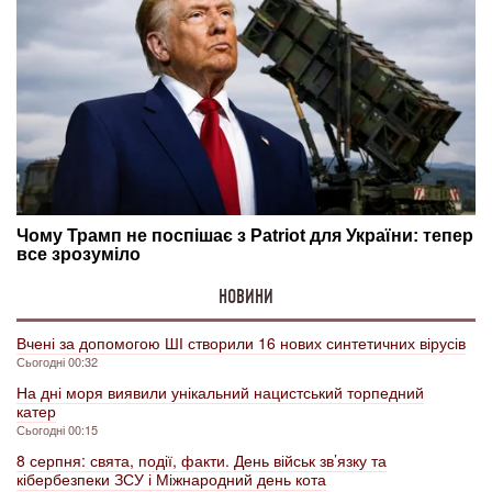
НОВИНИ
Вчені за допомогою ШІ створили 16 нових синтетичних вірусів
Сьогодні 00:32
На дні моря виявили унікальний нацистський торпедний
катер
Сьогодні 00:15
8 серпня: свята, події, факти. День військ зв’язку та
кібербезпеки ЗСУ і Міжнародний день кота