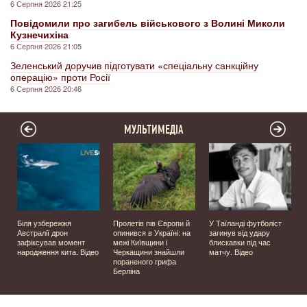
6 Серпня 2026 21:25
Повідомили про загибель військового з Волині Миколи
Кузнечихіна
6 Серпня 2026 21:05
Зеленський доручив підготувати «спеціальну санкційну
операцію» проти Росії
6 Серпня 2026 20:46
МУЛЬТИМЕДІА
Біля узбережжя
Пролетів пів Європи й
У Таїланді футболіст
Австралії дрон
опинився в Україні: на
загинув від удару
зафіксував момент
межі Київщини і
блискавки під час
р
народження кита. Відео
Черкащини знайшли
матчу. Відео
пораненого грифа
Берліна