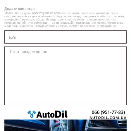
Додати коментар:
УВАГА! Користувач www.volynnews.com має розуміти, що коментування на сайті
створені аж ніяк не для політичного піару чи антипіару, зведення особистих рахунків,
комерційної реклами, образ, безпідставних звинувачень та інших некоректних і
негідних речей. Утім коментарі – це не редакційні матеріали, не мають попередньої
модерації, суб’єктивні повідомлення і можуть містити недостовірну інформацію.