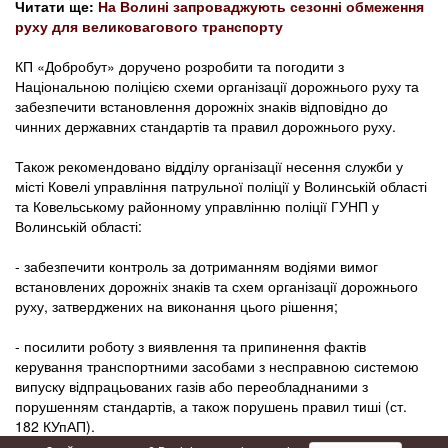
Читати ще:
На Волині запроваджують сезонні обмеження
руху для великовагового транспорту
КП «Добробут» доручено розробити та погодити з
Національною поліцією схеми організації дорожнього руху та
забезпечити встановлення дорожніх знаків відповідно до
чинних державних стандартів та правил дорожнього руху.
Також рекомендовано відділу організації несення служби у
місті Ковелі управління патрульної поліції у Волинській області
та Ковельському районному управлінню поліції ГУНП у
Волинській області:
- забезпечити контроль за дотриманням водіями вимог
встановлених дорожніх знаків та схем організації дорожнього
руху, затверджених на виконання цього рішення;
- посилити роботу з виявлення та припинення фактів
керування транспортними засобами з несправною системою
випуску відпрацьованих газів або переобладнаними з
порушенням стандартів, а також порушень правил тиші (ст.
182 КУпАП).