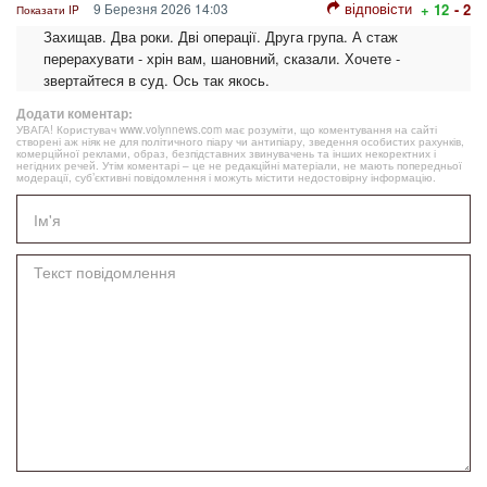
відповісти
9 Березня 2026 14:03
+ 12
- 2
Показати IP
Захищав. Два роки. Дві операції. Друга група. А стаж
перерахувати - хрін вам, шановний, сказали. Хочете -
звертайтеся в суд. Ось так якось.
Додати коментар:
УВАГА! Користувач www.volynnews.com має розуміти, що коментування на сайті
створені аж ніяк не для політичного піару чи антипіару, зведення особистих рахунків,
комерційної реклами, образ, безпідставних звинувачень та інших некоректних і
негідних речей. Утім коментарі – це не редакційні матеріали, не мають попередньої
модерації, суб’єктивні повідомлення і можуть містити недостовірну інформацію.