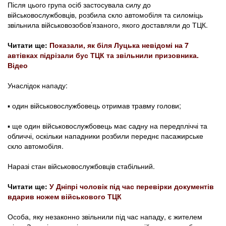
Після цього група осіб застосувала силу до
військовослужбовців, розбила скло автомобіля та силоміць
звільнила військовозобов’язаного, якого доставляли до ТЦК.
Читати ще:
Показали, як біля Луцька невідомі на 7
автівках підрізали бус ТЦК та звільнили призовника.
Відео
Унаслідок нападу:
▪️ один військовослужбовець отримав травму голови;
▪️ ще один військовослужбовець має садну на передпліччі та
обличчі, оскільки нападники розбили переднє пасажирське
скло автомобіля.
Наразі стан військовослужбовців стабільний.
Читати ще:
У Дніпрі чоловік під час перевірки документів
вдарив ножем військового ТЦК
Особа, яку незаконно звільнили під час нападу, є жителем