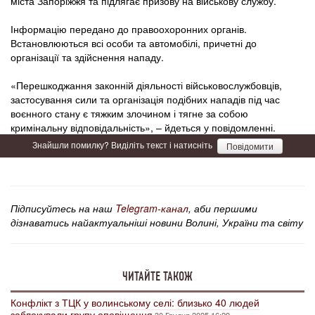
міста Запоріжжя та підлягає призову на військову службу.
Інформацію передано до правоохоронних органів.
Встановлюються всі особи та автомобілі, причетні до
організації та здійснення нападу.
«Перешкоджання законній діяльності військовослужбовців,
застосування сили та організація подібних нападів під час
воєнного стану є тяжким злочином і тягне за собою
кримінальну відповідальність», – йдеться у повідомленні.
Знайшли помилку? Виділіть текст і натисніть
Повідомити
Підписуйтесь на наш
Telegram-канал
, аби першими
дізнаватись найактуальніші новини Волині, України та світу
ЧИТАЙТЕ ТАКОЖ
Конфлікт з ТЦК у волинському селі: близько 40 людей
заблокували групу оповіщення