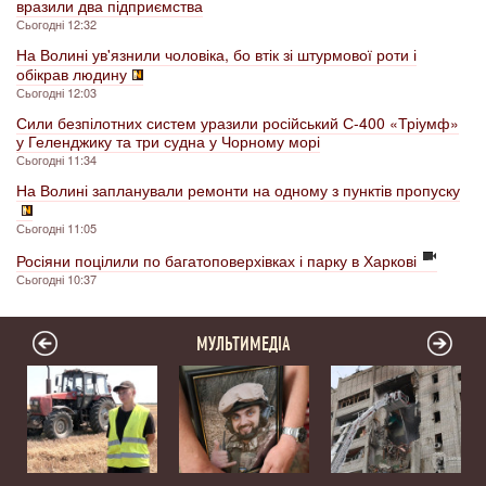
вразили два підприємства
Сьогодні 12:32
На Волині ув'язнили чоловіка, бо втік зі штурмової роти і
обікрав людину
Сьогодні 12:03
Сили безпілотних систем уразили російський С-400 «Тріумф»
у Геленджику та три судна у Чорному морі
Сьогодні 11:34
На Волині запланували ремонти на одному з пунктів пропуску
Сьогодні 11:05
Росіяни поцілили по багатоповерхівках і парку в Харкові
Сьогодні 10:37
МУЛЬТИМЕДІА