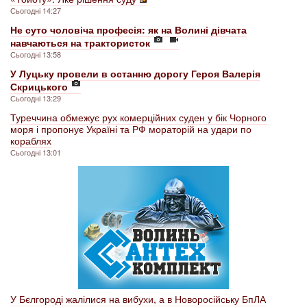
Сьогодні 14:27
Не суто чоловіча професія: як на Волині дівчата
навчаються на трактористок
Сьогодні 13:58
У Луцьку провели в останню дорогу Героя Валерія
Скрицького
Сьогодні 13:29
Туреччина обмежує рух комерційних суден у бік Чорного
моря і пропонує Україні та РФ мораторій на удари по
кораблях
Сьогодні 13:01
У Бєлгороді жалілися на вибухи, а в Новоросійську БпЛА