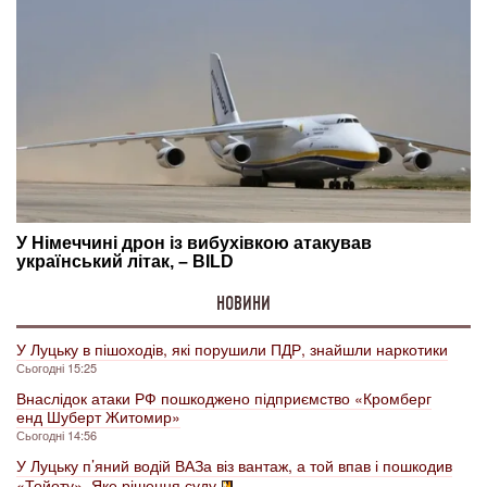
НОВИНИ
У Луцьку в пішоходів, які порушили ПДР, знайшли наркотики
Сьогодні 15:25
Внаслідок атаки РФ пошкоджено підприємство «Кромберг
енд Шуберт Житомир»
Сьогодні 14:56
У Луцьку п’яний водій ВАЗа віз вантаж, а той впав і пошкодив
«Тойоту». Яке рішення суду