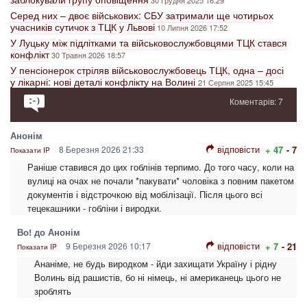
30 Грудня 2025 16:29
Серед них – двоє військових: СБУ затримали ще чотирьох
учасників сутичок з ТЦК у Львові
10 Липня 2026 17:52
У Луцьку між підлітками та військовослужбовцями ТЦК стався
конфлікт
30 Травня 2026 18:57
У пенсіонерок стріляв військовослужбовець ТЦК, одна – досі
у лікарні: нові деталі конфлікту на Волині
21 Серпня 2025 15:45
Коментарів: 7
Анонім
відповісти
8 Березня 2026 21:33
+ 47
- 7
Показати IP
Раніше ставився до цих гоблінів терпимо. До того часу, коли на
вулиці на очах не почали *пакувати* чоловіка з повним пакетом
документів і відстрочкою від мобілізації. Після цього всі
тецекашники - гобліни і виродки.
Во! до Анонім
відповісти
9 Березня 2026 10:17
+ 7
- 21
Показати IP
Ананіме, не будь виродком - йди захищати Україну і рідну
Волинь від рашистів, бо ні німець, ні американець цього не
зроблять