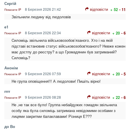
Сергій
відповісти
8 Березня 2026 21:42
+ 52
- 11
Показати IP
Звільнили людину від людоловів
e1
відповісти
8 Березня 2026 22:34
+ 20
- 6
Показати IP
Cиломіць звільнила військовозобов’язаного. Хто і на якій
підставі встановив статус військовозобов'язаного? Невже кожен
має достпу до реєстру? а що Громадянин був затриманий?
Силоміць?
Анонім
відповісти
9 Березня 2026 07:59
+ 20
- 5
Показати IP
Не група оповіщення!!! А людолови! Пишіть вірно!
rrrr
відповісти
9 Березня 2026 08:28
+ 22
- 6
Показати IP
Не ,не так все було! Группа небайдужих гомадян звільнила
особу яка була силоміць затримана невідомими особами з
лицями закритми балаклавами! Різниця Е???
до Во