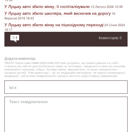
У Луцьку авто збило жінку, її госпіталізували
13 Лютого 2026 10:39
У Луцьку авто збило школяра, який вискочив на дорогу
16
Вересня 2019 18:43
У Луцьку авто збило жінку на пішохідному переході
24 Січня 2024
19:17
Коментарів: 0
Додати коментар:
УВАГА! Користувач www.volynnews.com має розуміти, що коментування на сайті
створені аж ніяк не для політичного піару чи антипіару, зведення особистих рахунків,
комерційної реклами, образ, безпідставних звинувачень та інших некоректних і
негідних речей. Утім коментарі – це не редакційні матеріали, не мають попередньої
модерації, суб’єктивні повідомлення і можуть містити недостовірну інформацію.