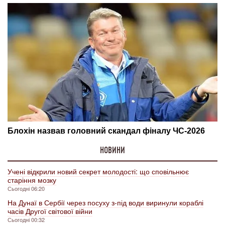
НОВИНИ
Учені відкрили новий секрет молодості: що сповільнює
старіння мозку
Сьогодні 06:20
На Дунаї в Сербії через посуху з-під води виринули кораблі
часів Другої світової війни
Сьогодні 00:32