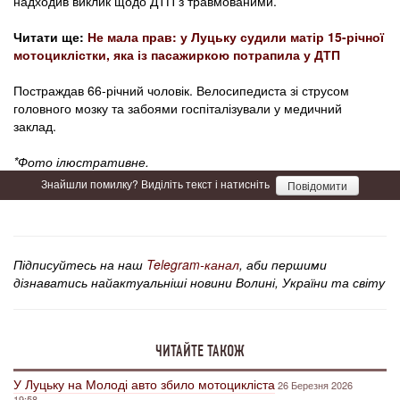
надходив виклик щодо ДТП з травмованими.
Читати ще:
Не мала прав: у Луцьку судили матір 15-річної
мотоциклістки, яка із пасажиркою потрапила у ДТП
Постраждав 66-річний чоловік. Велосипедиста зі струсом
головного мозку та забоями госпіталізували у медичний
заклад.
*Фото ілюстративне.
Знайшли помилку? Виділіть текст і натисніть
Повідомити
Підписуйтесь на наш
Telegram-канал
, аби першими
дізнаватись найактуальніші новини Волині, України та світу
ЧИТАЙТЕ ТАКОЖ
У Луцьку на Молоді авто збило мотоцикліста
26 Березня 2026
19:58