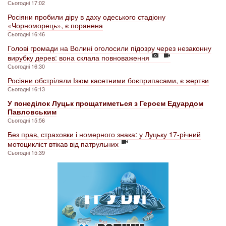
Сьогодні 17:02
Росіяни пробили діру в даху одеського стадіону
«Чорноморець», є поранена
Сьогодні 16:46
Голові громади на Волині оголосили підозру через незаконну
вирубку дерев: вона склала повноваження
Сьогодні 16:30
Росіяни обстріляли Ізюм касетними боєприпасами, є жертви
Сьогодні 16:13
У понеділок Луцьк прощатиметься з Героєм Едуардом
Павловським
Сьогодні 15:56
Без прав, страховки і номерного знака: у Луцьку 17-річний
мотоцикліст втікав від патрульних
Сьогодні 15:39