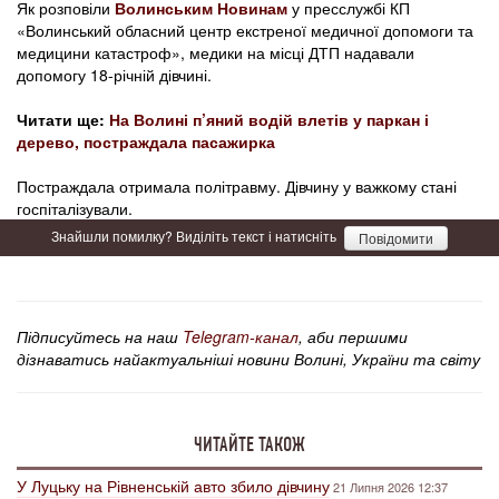
Як розповіли
Волинським Новинам
у пресслужбі КП
«Волинський обласний центр екстреної медичної допомоги та
медицини катастроф», медики на місці ДТП надавали
допомогу 18-річній дівчині.
Читати ще:
На Волині п’яний водій влетів у паркан і
дерево, постраждала пасажирка
Постраждала отримала політравму. Дівчину у важкому стані
госпіталізували.
Знайшли помилку? Виділіть текст і натисніть
Повідомити
Підписуйтесь на наш
Telegram-канал
, аби першими
дізнаватись найактуальніші новини Волині, України та світу
ЧИТАЙТЕ ТАКОЖ
У Луцьку на Рівненській авто збило дівчину
21 Липня 2026 12:37