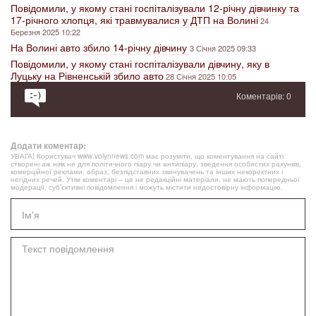
Повідомили, у якому стані госпіталізували 12-річну дівчинку та
17-річного хлопця, які травмувалися у ДТП на Волині
24
Березня 2025 10:22
На Волині авто збило 14-річну дівчину
3 Січня 2025 09:33
Повідомили, у якому стані госпіталізували дівчину, яку в
Луцьку на Рівненській збило авто
28 Січня 2025 10:05
Коментарів: 0
Додати коментар:
УВАГА! Користувач www.volynnews.com має розуміти, що коментування на сайті
створені аж ніяк не для політичного піару чи антипіару, зведення особистих рахунків,
комерційної реклами, образ, безпідставних звинувачень та інших некоректних і
негідних речей. Утім коментарі – це не редакційні матеріали, не мають попередньої
модерації, суб’єктивні повідомлення і можуть містити недостовірну інформацію.