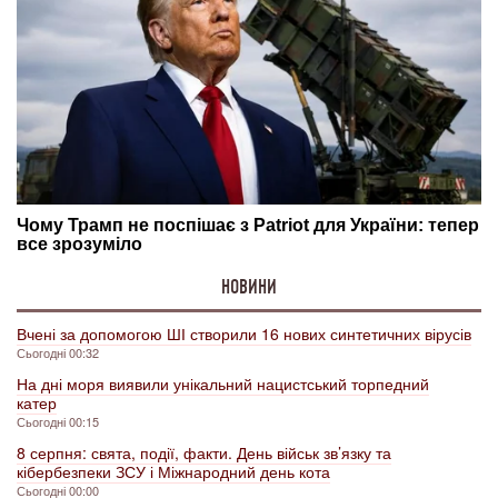
НОВИНИ
Вчені за допомогою ШІ створили 16 нових синтетичних вірусів
Сьогодні 00:32
На дні моря виявили унікальний нацистський торпедний
катер
Сьогодні 00:15
8 серпня: свята, події, факти. День військ зв’язку та
кібербезпеки ЗСУ і Міжнародний день кота
Сьогодні 00:00