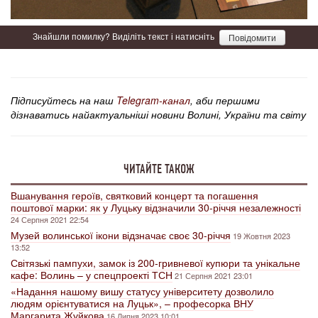
Знайшли помилку? Виділіть текст і натисніть
Повідомити
Підписуйтесь на наш
Telegram-канал
, аби першими
дізнаватись найактуальніші новини Волині, України та світу
ЧИТАЙТЕ ТАКОЖ
Вшанування героїв, святковий концерт та погашення
поштової марки: як у Луцьку відзначили 30-річчя незалежності
24 Серпня 2021 22:54
Музей волинської ікони відзначає своє 30-річчя
19 Жовтня 2023
13:52
Світязькі пампухи, замок із 200-гривневої купюри та унікальне
кафе: Волинь – у спецпроекті ТСН
21 Серпня 2021 23:01
«Надання нашому вишу статусу університету дозволило
людям орієнтуватися на Луцьк», – професорка ВНУ
Маргарита Жуйкова
16 Липня 2023 10:01