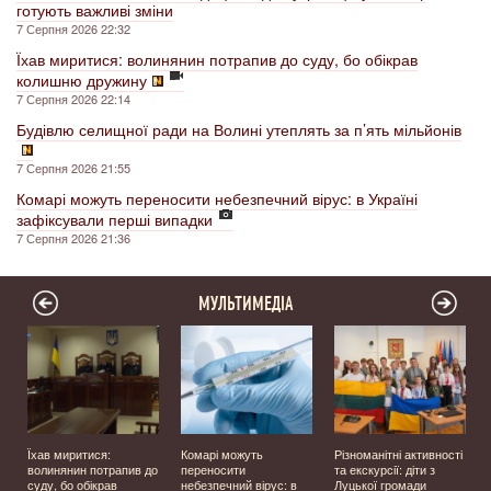
готують важливі зміни
7 Серпня 2026 22:32
Їхав миритися: волинянин потрапив до суду, бо обікрав
колишню дружину
7 Серпня 2026 22:14
Будівлю селищної ради на Волині утеплять за п’ять мільйонів
7 Серпня 2026 21:55
Комарі можуть переносити небезпечний вірус: в Україні
зафіксували перші випадки
7 Серпня 2026 21:36
МУЛЬТИМЕДІА
Їхав миритися:
Комарі можуть
Різноманітні активності
волинянин потрапив до
переносити
та екскурсії: діти з
суду, бо обікрав
небезпечний вірус: в
Луцької громади