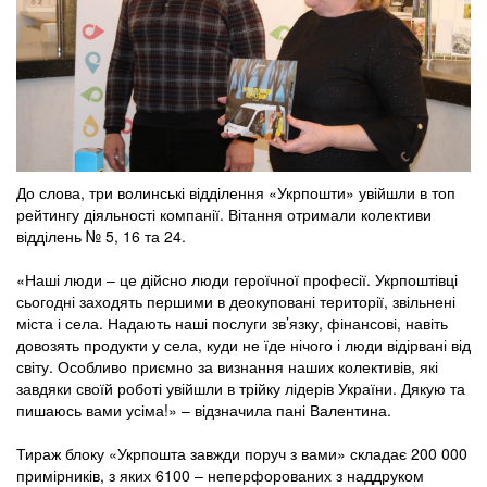
До слова, три волинські відділення «Укрпошти» увійшли в топ
рейтингу діяльності компанії. Вітання отримали колективи
відділень № 5, 16 та 24.
«Наші люди – це дійсно люди героїчної професії. Укрпоштівці
сьогодні заходять першими в деокуповані території, звільнені
міста і села. Надають наші послуги зв’язку, фінансові, навіть
довозять продукти у села, куди не їде нічого і люди відірвані від
світу. Особливо приємно за визнання наших колективів, які
завдяки своїй роботі увійшли в трійку лідерів України. Дякую та
пишаюсь вами усіма!» – відзначила пані Валентина.
Тираж блоку «Укрпошта завжди поруч з вами» складає 200 000
примірників, з яких 6100 – неперфорованих з наддруком