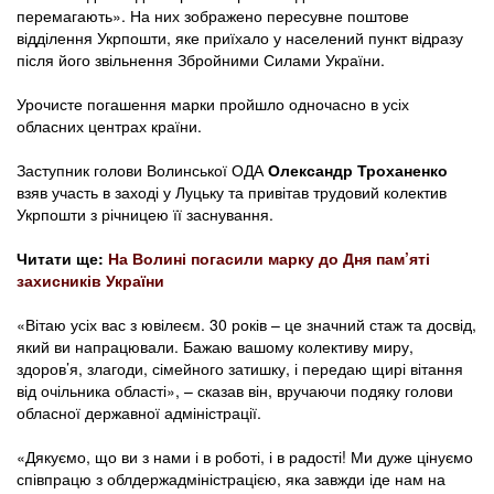
перемагають». На них зображено пересувне поштове
відділення Укрпошти, яке приїхало у населений пункт відразу
після його звільнення Збройними Силами України.
Урочисте погашення марки пройшло одночасно в усіх
обласних центрах країни.
Заступник голови Волинської ОДА
Олександр Троханенко
взяв участь в заході у Луцьку та привітав трудовий колектив
Укрпошти з річницею її заснування.
Читати ще:
На Волині погасили марку до Дня пам’яті
захисників України
«Вітаю усіх вас з ювілеєм. 30 років – це значний стаж та досвід,
який ви напрацювали. Бажаю вашому колективу миру,
здоров’я, злагоди, сімейного затишку, і передаю щирі вітання
від очільника області», – сказав він, вручаючи подяку голови
обласної державної адміністрації.
«Дякуємо, що ви з нами і в роботі, і в радості! Ми дуже цінуємо
співпрацю з облдержадміністрацією, яка завжди іде нам на