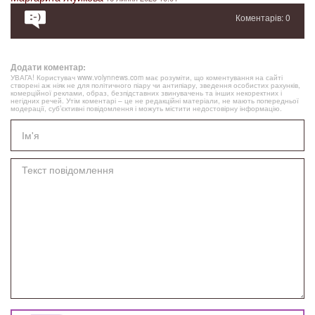
Коментарів: 0
Додати коментар:
УВАГА! Користувач www.volynnews.com має розуміти, що коментування на сайті
створені аж ніяк не для політичного піару чи антипіару, зведення особистих рахунків,
комерційної реклами, образ, безпідставних звинувачень та інших некоректних і
негідних речей. Утім коментарі – це не редакційні матеріали, не мають попередньої
модерації, суб’єктивні повідомлення і можуть містити недостовірну інформацію.