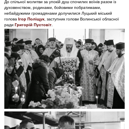
До спільної молитви за упокій душ спочилих воїнів разом із
духовенством, родинами, бойовими побратимами,
небайдужими громадянами долучилися Луцький міський
голова
Ігор Поліщук
, заступник голови Волинської обласної
ради
Григорій Пустовіт
.