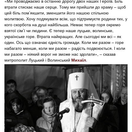
«Ми проводжаємо в останню дорогу двох наших Героїв. Біль
втрати стискає наше серце. Тому ми прийшли до храму – щоб
цей біль пом’якшити, зменшити його нашою спільною
молитвою. Хочу подякувати всім, що підтримуєте родини тих, у
кого скорбота на душі найбільша. Немає тепер горя окремо
взятої сім’ї чи людини. Є тепер наше луцьке, волинське,
українське горе. Втрата найкращих. Але сьогодні ми всі – як
один. Ось що означає єдність громади. Коли ми разом – горе
набагато менше, коли ми разом – радість подвоюється. І коли
ми разом – ніякий ворог не зможе нас здолати», – сказав
митрополит Луцький і Волинський
Михаїл
.