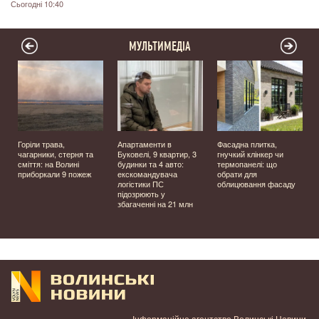
Сьогодні 10:40
МУЛЬТИМЕДІА
Горіли трава,
Апартаменти в
Фасадна плитка,
чагарники, стерня та
Буковелі, 9 квартир, 3
гнучкий клінкер чи
сміття: на Волині
будинки та 4 авто:
термопанелі: що
приборкали 9 пожеж
екскомандувача
обрати для
логістики ПС
облицювання фасаду
підозрюють у
збагаченні на 21 млн
Інформаційне агентство Волинські Новини.