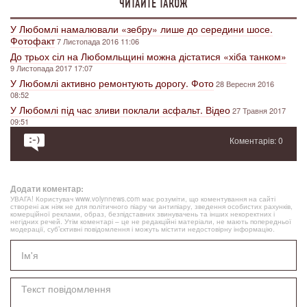
ЧИТАЙТЕ ТАКОЖ
У Любомлі намалювали «зебру» лише до середини шосе.
Фотофакт
7 Листопада 2016 11:06
До трьох сіл на Любомльщині можна дістатися «хіба танком»
9 Листопада 2017 17:07
У Любомлі активно ремонтують дорогу. Фото
28 Вересня 2016
08:52
У Любомлі під час зливи поклали асфальт. Відео
27 Травня 2017
09:51
Коментарів: 0
Додати коментар:
УВАГА! Користувач www.volynnews.com має розуміти, що коментування на сайті
створені аж ніяк не для політичного піару чи антипіару, зведення особистих рахунків,
комерційної реклами, образ, безпідставних звинувачень та інших некоректних і
негідних речей. Утім коментарі – це не редакційні матеріали, не мають попередньої
модерації, суб’єктивні повідомлення і можуть містити недостовірну інформацію.