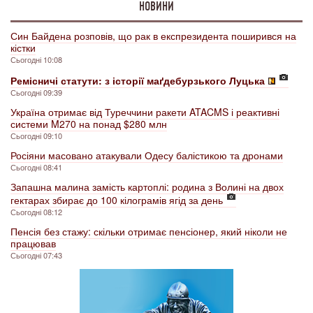
НОВИНИ
Син Байдена розповів, що рак в експрезидента поширився на
кістки
Сьогодні 10:08
Ремісничі статути: з історії маґдебурзького Луцька
Сьогодні 09:39
Україна отримає від Туреччини ракети ATACMS і реактивні
системи M270 на понад $280 млн
Сьогодні 09:10
Росіяни масовано атакували Одесу балістикою та дронами
Сьогодні 08:41
Запашна малина замість картоплі: родина з Волині на двох
гектарах збирає до 100 кілограмів ягід за день
Сьогодні 08:12
Пенсія без стажу: скільки отримає пенсіонер, який ніколи не
працював
Сьогодні 07:43