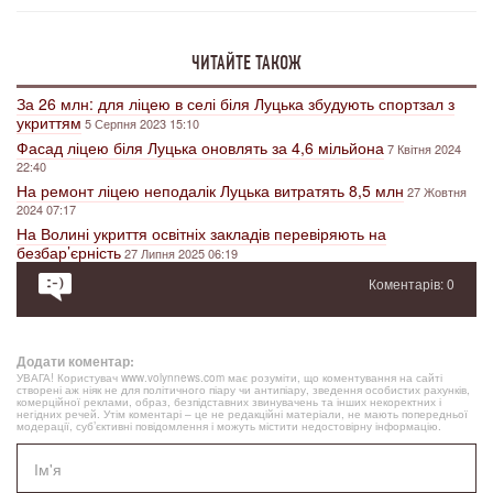
ЧИТАЙТЕ ТАКОЖ
За 26 млн: для ліцею в селі біля Луцька збудують спортзал з
укриттям
5 Серпня 2023 15:10
Фасад ліцею біля Луцька оновлять за 4,6 мільйона
7 Квітня 2024
22:40
На ремонт ліцею неподалік Луцька витратять 8,5 млн
27 Жовтня
2024 07:17
На Волині укриття освітніх закладів перевіряють на
безбар’єрність
27 Липня 2025 06:19
Коментарів: 0
Додати коментар:
УВАГА! Користувач www.volynnews.com має розуміти, що коментування на сайті
створені аж ніяк не для політичного піару чи антипіару, зведення особистих рахунків,
комерційної реклами, образ, безпідставних звинувачень та інших некоректних і
негідних речей. Утім коментарі – це не редакційні матеріали, не мають попередньої
модерації, суб’єктивні повідомлення і можуть містити недостовірну інформацію.