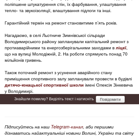
поліпшене штукатурення стін, їх фарбування, улаштування
тепло- та звукоізоляції, влаштування підлоги та інші.
Гарантійний термін на ремонт становитиме п’ять років.
Нагадаємо, в селі Льотниче Зимнівської сільради
Володимирського району запланували капітальний ремонт з
протиаварійними та енергозберігальними заходами в
ліцеї
,
що на вулиці Молодіжній, 2. На роботи спрямують понад 70
мільйонів гривень.
Також поточний ремонт з усунення аварійного стану
приміщення спортивного залу запланували провести в будівлі
дитячо-юнацької спортивної школи
імені Олексія Зінкевича
у Володимирі.
Знайшли помилку? Виділіть текст і натисніть
Повідомити
Підписуйтесь на наш
Telegram-канал
, аби першими
дізнаватись найактуальніші новини Волині, України та світу