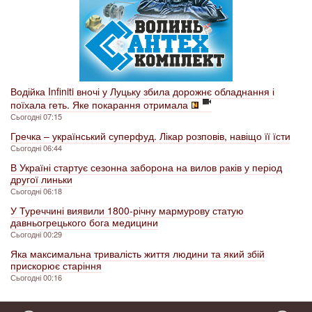
Водійка Infiniti вночі у Луцьку збила дорожнє обладнання і
поїхала геть. Яке покарання отримала
Сьогодні 07:15
Гречка – український суперфуд. Лікар розповів, навіщо її їсти
Сьогодні 06:44
В Україні стартує сезонна заборона на вилов раків у період
другої линьки
Сьогодні 06:18
У Туреччині виявили 1800-річну мармурову статую
давньогрецького бога медицини
Сьогодні 00:29
Яка максимальна тривалість життя людини та який збій
прискорює старіння
Сьогодні 00:16