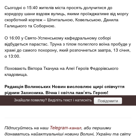
Сьогодні о 15:40 жителів міста просять долучитися до
коридору шани вздовж вулиць, якими проїжджатиме від моргу
скорботний кортеж – Шпитальною, Ковельською, Данила
Галицького та Соборною.
О 16:00 у Свято-Успенському кафедральному соборі
відбудеться парастас. Труна з тілом полеглого воїна пробуде у
храмі до самого похорону, який розпочнеться завтра, 13 січня,
о 13:00.
Поховають Віктора Ткачука на Алеї Героїв Федорівського
кладовища.
Редакція Волинських Новин висловлює щирі співчуття
рідним Захисника. Вічна і світла пам’ять Герою!
Знайшли помилку? Виділіть текст і натисніть
Повідомити
Підписуйтесь на наш
Telegram-канал
, аби першими
дізнаватись найактуальніші новини Волині, України та світу