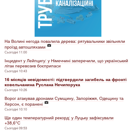
На Волині негода повалила дерева: рятувальники звільняли
проїзд автошляхами
Сьогодні 11:00
Інцидент у Лейпцигу: у Німеччині заперечили, що український
літак перевозив боєприпаси
Сьогодні 10:43
16 місяців невідомості: підтвердили загибель на фронті
ковельчанина Руслана Нечипорука
Сьогодні 10:26
Ворог атакував дронами Сумщину, Запоріжжя, Одещину та
Херсон, є поранені
Сьогодні 10:10
Ще один температурний рекорд: у Луцьку зафіксували
+38,6° С
Сьогодні 09:53