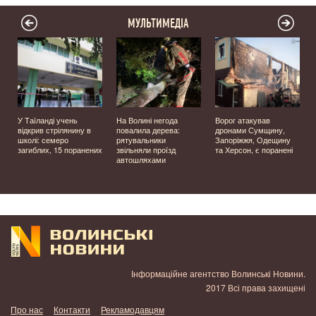
МУЛЬТИМЕДІА
У Таїланді учень
На Волині негода
Ворог атакував
відкрив стрілянину в
повалила дерева:
дронами Сумщину,
школі: семеро
рятувальники
Запоріжжя, Одещину
загиблих, 15 поранених
звільняли проїзд
та Херсон, є поранені
автошляхами
Інформаційне агентство Волинські Новини.
2017 Всі права захищені
Про нас
Контакти
Рекламодавцям