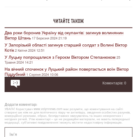
ЧИТАЙТЕ ТАКОЖ
Два роки боронив Україну від окупантів: загинув волинянин
Віктор Штань
17 Березня 2024 21:19
У Запорізькій області загинув старший солдат з Волині Віктор
Котік
2 Квітня 2024 12:51
У Луцьку попрощалися з Героєм Віктором Степанюком
25
Травня 2024 14:21
На вічний спочинок у Луцький район повертається воїн Віктор
Піддубний
1 Серпня 2024 10:06
Коментарів: 0
Додати коментар:
УВАГА! Користувач www.volynnews.com має розуміти, що коментування на сайті
створені аж ніяк не для політичного піару чи антипіару, зведення особистих рахунків,
комерційної реклами, образ, безпідставних звинувачень та інших некоректних і
негідних речей. Утім коментарі – це не редакційні матеріали, не мають попередньої
модерації, суб’єктивні повідомлення і можуть містити недостовірну інформацію.