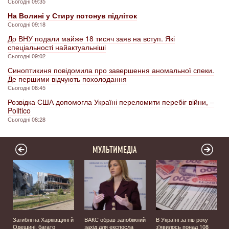
Сьогодні 09:35
На Волині у Стиру потонув підліток
Сьогодні 09:18
До ВНУ подали майже 18 тисяч заяв на вступ. Які
спеціальності найактуальніші
Сьогодні 09:02
Синоптикиня повідомила про завершення аномальної спеки.
Де першими відчують похолодання
Сьогодні 08:45
Розвідка США допомогла Україні переломити перебіг війни, –
Politico
Сьогодні 08:28
МУЛЬТИМЕДІА
Загиблі на Харківщині й
ВАКС обрав запобіжний
В Україні за пів року
Одещині, багато
захід для експосла
з'явилось понад 108