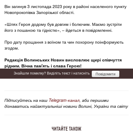
Він загинув 3 листопада 2023 року в районі населеного пункту
Новопрокопівка Запорізької області.
«Шлях Героя додому був довгим і болючим. Маємо зустріти
його з пошаною та гідністю», – йдеться в повідомленні.
Про дату прощання з воїном та чин похорону поінформують
згодом.
Редакція Волинських Новин висловлює щирі співчуття
рідним. Вічна пам'ять і слава Герою!
Знайшли помилку? Виділіть текст і натисніть
Повідомити
Підписуйтесь на наш
Telegram-канал
, аби першими
дізнаватись найактуальніші новини Волині, України та світу
ЧИТАЙТЕ ТАКОЖ