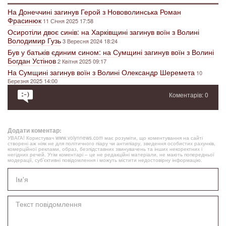
На Донеччині загинув Герой з Нововолинська Роман
Фрасинюк
11 Січня 2025 17:58
Осиротіли двоє синів: на Харківщині загинув воїн з Волині
Володимир Гузь
3 Вересня 2024 18:24
Був у батьків єдиним сином: на Сумщині загинув воїн з Волині
Богдан Устінов
2 Квітня 2025 09:17
На Сумщині загинув воїн з Волині Олександр Шеремета
10
Березня 2025 14:00
Коментарів: 0
Додати коментар:
УВАГА! Користувач www.volynnews.com має розуміти, що коментування на сайті
створені аж ніяк не для політичного піару чи антипіару, зведення особистих рахунків,
комерційної реклами, образ, безпідставних звинувачень та інших некоректних і
негідних речей. Утім коментарі – це не редакційні матеріали, не мають попередньої
модерації, суб’єктивні повідомлення і можуть містити недостовірну інформацію.