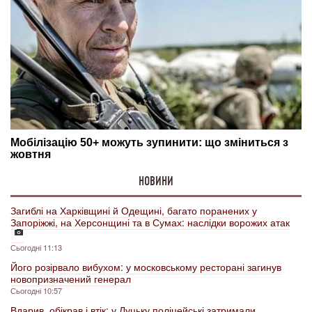
НОВИНИ
Загиблі на Харківщині й Одещині, багато поранених у
Запоріжжі, на Херсонщині та в Сумах: наслідки ворожих атак
Сьогодні 11:13
Його розірвало вибухом: у московському ресторані загинув
новопризначений генерал
Сьогодні 10:57
Вдарив, обікрав і втік: у Луцьку поліцейські затримали