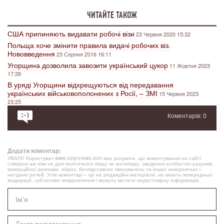
ЧИТАЙТЕ ТАКОЖ
США припиняють видавати робочі візи
23 Червня 2020 15:32
Польща хоче змінити правила видачі робочих віз.
Нововведення
23 Серпня 2016 16:11
Угорщина дозволила завозити український цукор
11 Жовтня 2023
17:39
В уряді Угорщини відхрещуються від передавання
українських військовополонених з Росії, – ЗМІ
15 Червня 2023
23:25
Коментарів: 0
Додати коментар:
УВАГА! Користувач www.volynnews.com має розуміти, що коментування на сайті
створені аж ніяк не для політичного піару чи антипіару, зведення особистих рахунків,
комерційної реклами, образ, безпідставних звинувачень та інших некоректних і
негідних речей. Утім коментарі – це не редакційні матеріали, не мають попередньої
модерації, суб’єктивні повідомлення і можуть містити недостовірну інформацію.