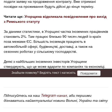
подати заявку на продовження контракту. Вже отримані
посвідки на проживання будуть дійсні до кінця терміну.
Читати ще:
Угорщина відкликала повідомлення про вихід
з Римського статуту
За даними статистики, в Угорщині частка іноземних працівників
становить 2%. Там працює близько 90 тисяч людей із країн
поза межами ЄС. Більшість іноземців працюють в
автомобільній сфері, будівництві, доставці, а також на
сезонних роботах у сільському господарстві.
Деякі з найбільших іноземних інвесторів Угорщини
стверджують, що це може вдарити по компаніях та економіці.
Знайшли помилку? Виділіть текст і натисніть
Повідомити
Підписуйтесь на наш
Telegram-канал
, аби першими
дізнаватись найактуальніші новини Волині, України та світу