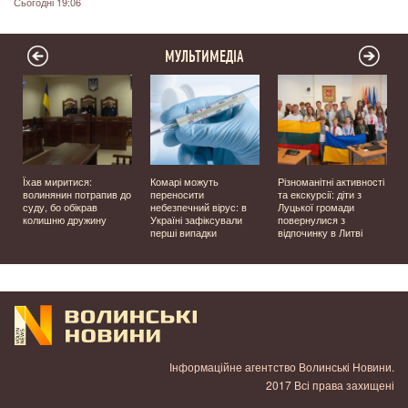
Сьогодні 19:06
МУЛЬТИМЕДІА
Їхав миритися:
Комарі можуть
Різноманітні активності
волинянин потрапив до
переносити
та екскурсії: діти з
суду, бо обікрав
небезпечний вірус: в
Луцької громади
колишню дружину
Україні зафіксували
повернулися з
перші випадки
відпочинку в Литві
у
Інформаційне агентство Волинські Новини.
2017 Всі права захищені