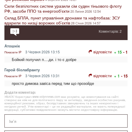
Сили безпілотних систем уразили сім суден тіньового флоту
РФ, засоби ППО та енергооб'єкти
20 Липня 2026 12:54
Склад БПЛА, пункт управління дронами та нафтобаза: ЗСУ
вдарили по низці ворожих об’єктів
28 Січня 2026 14:57
Коментарів: 2
Атошнік
відповісти
3 Червня 2026 13:15
+ 15
- 1
Показати IP
Бойкий получил п....ди. і то є добре
Герой бiолабранту
відповісти
3 Червня 2026 13:31
+ 1
- 15
Показати IP
просто димова завiса перед тим що прозойде
Додати коментар:
УВАГА! Користувач www.volynnews.com має розуміти, що коментування на сайті
створені аж ніяк не для політичного піару чи антипіару, зведення особистих рахунків,
комерційної реклами, образ, безпідставних звинувачень та інших некоректних і
негідних речей. Утім коментарі – це не редакційні матеріали, не мають попередньої
модерації, суб’єктивні повідомлення і можуть містити недостовірну інформацію.