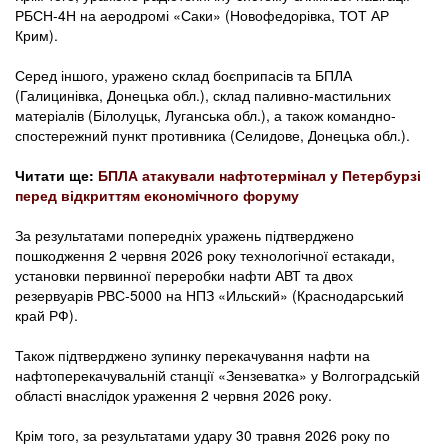
РБСН-4Н на аеродромі «Саки» (Новофедорівка, ТОТ АР
Крим).
Серед іншого, уражено склад боєприпасів та БПЛА
(Галицинівка, Донецька обл.), склад паливно-мастильних
матеріалів (Білолуцьк, Луганська обл.), а також командно-
спостережний пункт противника (Селидове, Донецька обл.).
Читати ще:
БПЛА атакували нафтотермінал у Петербурзі
перед відкриттям економічного форуму
За результатами попередніх уражень підтверджено
пошкодження 2 червня 2026 року технологічної естакади,
установки первинної переробки нафти АВТ та двох
резервуарів РВС-5000 на НПЗ «Ильский» (Краснодарський
край РФ).
Також підтверджено зупинку перекачування нафти на
нафтоперекачувальній станції «Зензеватка» у Волгоградській
області внаслідок ураження 2 червня 2026 року.
Крім того, за результатами удару 30 травня 2026 року по