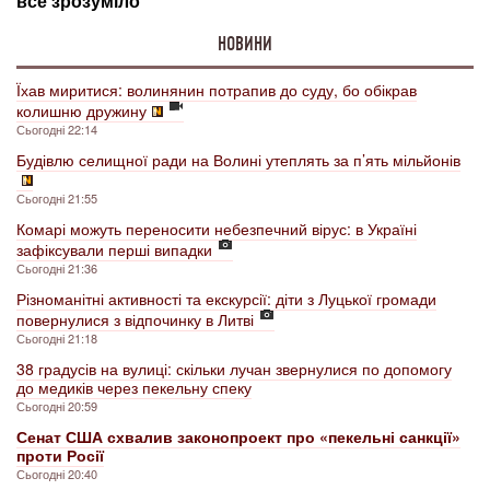
НОВИНИ
Їхав миритися: волинянин потрапив до суду, бо обікрав
колишню дружину
Сьогодні 22:14
Будівлю селищної ради на Волині утеплять за п’ять мільйонів
Сьогодні 21:55
Комарі можуть переносити небезпечний вірус: в Україні
зафіксували перші випадки
Сьогодні 21:36
Різноманітні активності та екскурсії: діти з Луцької громади
повернулися з відпочинку в Литві
Сьогодні 21:18
38 градусів на вулиці: скільки лучан звернулися по допомогу
до медиків через пекельну спеку
Сьогодні 20:59
Сенат США схвалив законопроект про «пекельні санкції»
проти Росії
Сьогодні 20:40