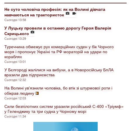
Не суто чоловіча професія: як на Волині дівчата
навчаються на трактористок
Сьогодні 13:58
У Луцьку провели в останню дорогу Героя Валерія
Скрицького
Сьогодні 13:29
Туреччина обмежує рух комерційних суден у бік Чорного
моря і пропонує Україні та РФ мораторій на удари по
кораблях
Сьогодні 13:01
У Бєлгороді жалілися на вибухи, а в Новоросійську БпЛА
вразили два підприємства
Сьогодні 12:32
На Волині ув'язнили чоловіка, бо втік зі штурмової роти і
обікрав людину
Сьогодні 12:03
Сили безпілотних систем уразили російський С-400 «Тріумф»
у Геленджику та три судна у Чорному морі
Сьогодні 11:34