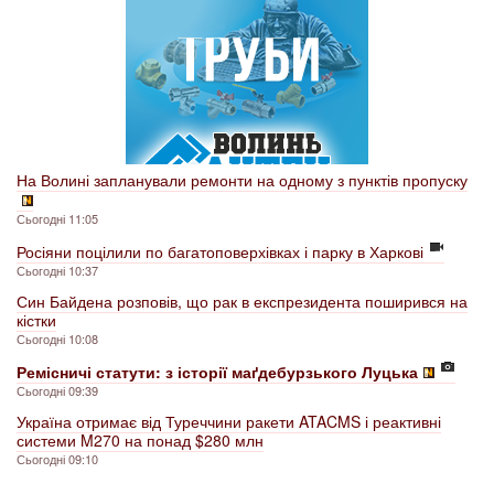
На Волині запланували ремонти на одному з пунктів пропуску
Сьогодні 11:05
Росіяни поцілили по багатоповерхівках і парку в Харкові
Сьогодні 10:37
Син Байдена розповів, що рак в експрезидента поширився на
кістки
Сьогодні 10:08
Ремісничі статути: з історії маґдебурзького Луцька
Сьогодні 09:39
Україна отримає від Туреччини ракети ATACMS і реактивні
системи M270 на понад $280 млн
Сьогодні 09:10