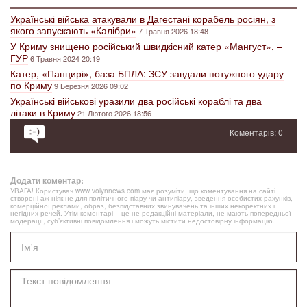
Українські війська атакували в Дагестані корабель росіян, з
якого запускають «Калібри»
7 Травня 2026 18:48
У Криму знищено російський швидкісний катер «Мангуст», –
ГУР
6 Травня 2024 20:19
Катер, «Панцирі», база БПЛА: ЗСУ завдали потужного удару
по Криму
9 Березня 2026 09:02
Українські військові уразили два російські кораблі та два
літаки в Криму
21 Лютого 2026 18:56
Коментарів: 0
Додати коментар:
УВАГА! Користувач www.volynnews.com має розуміти, що коментування на сайті
створені аж ніяк не для політичного піару чи антипіару, зведення особистих рахунків,
комерційної реклами, образ, безпідставних звинувачень та інших некоректних і
негідних речей. Утім коментарі – це не редакційні матеріали, не мають попередньої
модерації, суб’єктивні повідомлення і можуть містити недостовірну інформацію.