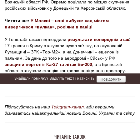
Брянській області РФ. Окремо поцілили по місцях скупчення
російських військових у Донецькій та Херсонській областях.
Читати ще:
У Москві – нові вибухи: над містом
вивергнувся «вулкан», росіяни в паніці
У Генштабі також підтвердили
результати попередніх атак
:
17 травня в Криму атакували вузол зв’язку, на окупованій
Луганщині – ЗРК «Тор-М2», а на Донеччині – ешелон із
пальним. За день до того на аеродромі «Єйськ» у РФ
знищили вертоліт Ка-27 та літак Бе-200
, а в Брянській
області атакували станцію контролю повітряного простору.
Знайшли помилку? Виділіть текст і натисніть
Повідомити
Підписуйтесь на наш
Telegram-канал
, аби першими
дізнаватись найактуальніші новини Волині, України та світу
ЧИТАЙТЕ ТАКОЖ