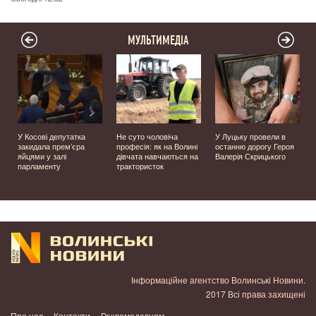
МУЛЬТИМЕДІА
У Косові депутатка
Не суто чоловіча
У Луцьку провели в
закидала прем’єра
професія: як на Волині
останню дорогу Героя
яйцями у залі
дівчата навчаються на
Валерія Скрицького
парламенту
трактористок
Інформаційне агентство Волинські Новини.
2017 Всі права захищені
Про нас
Контакти
Рекламодавцям