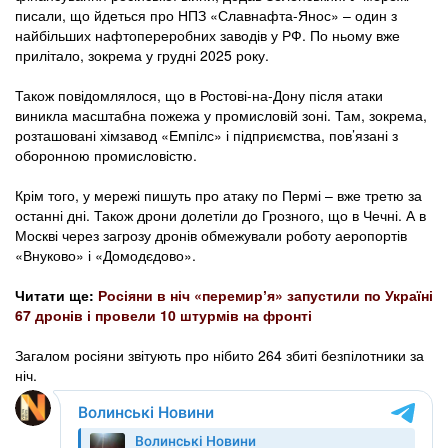
писали, що йдеться про НПЗ «Славнафта-Янос» – один з
найбільших нафтопереробних заводів у РФ. По ньому вже
прилітало, зокрема у грудні 2025 року.
Також повідомлялося, що в Ростові-на-Дону після атаки
виникла масштабна пожежа у промисловій зоні. Там, зокрема,
розташовані хімзавод «Емпілс» і підприємства, пов’язані з
оборонною промисловістю.
Крім того, у мережі пишуть про атаку по Пермі – вже третю за
останні дні. Також дрони долетіли до Грозного, що в Чечні. А в
Москві через загрозу дронів обмежували роботу аеропортів
«Внуково» і «Домодєдово».
Читати ще:
Росіяни в ніч «перемирʼя» запустили по Україні
67 дронів і провели 10 штурмів на фронті
Загалом росіяни звітують про нібито 264 збиті безпілотники за
ніч.