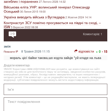
загиблих і поранених
27 Лютого 2026 14:32
Військова еліта УНР: волинський генерал Олександр
Осецький
30 Липня 2015 19:00
Україна виводить війська з Вугледара
2 Жовтня 2024 14:14
Контрнаступ ЗСУ помітно просувається на півдні та сході, –
ISW
5 Вересня 2022 08:08
Коментарів: 1
змiя
відповісти
8 Травня 2026 11:15
+ 0
- 15
Показати IP
мораль цієї байки такова,шо кодла зайців *уй кладе на льва
Додати коментар:
УВАГА! Користувач www.volynnews.com має розуміти, що коментування на сайті
створені аж ніяк не для політичного піару чи антипіару, зведення особистих рахунків,
комерційної реклами, образ, безпідставних звинувачень та інших некоректних і
негідних речей. Утім коментарі – це не редакційні матеріали, не мають попередньої
модерації, суб’єктивні повідомлення і можуть містити недостовірну інформацію.