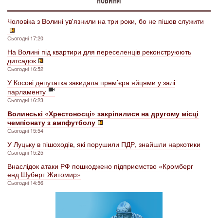
НОВИНИ
Чоловіка з Волині ув'язнили на три роки, бо не пішов служити
Сьогодні 17:20
На Волині під квартири для переселенців реконструюють
дитсадок
Сьогодні 16:52
У Косові депутатка закидала прем’єра яйцями у залі
парламенту
Сьогодні 16:23
Волинські «Хрестоносці» закріпилися на другому місці
чемпіонату з ампфутболу
Сьогодні 15:54
У Луцьку в пішоходів, які порушили ПДР, знайшли наркотики
Сьогодні 15:25
Внаслідок атаки РФ пошкоджено підприємство «Кромберг
енд Шуберт Житомир»
Сьогодні 14:56