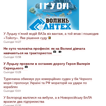
У Луцьку п’яний водій ВАЗа віз вантаж, а той впав і пошкодив
«Тойоту». Яке рішення суду
Сьогодні 14:27
Не суто чоловіча професія: як на Волині дівчата
навчаються на трактористок
Сьогодні 13:58
У Луцьку провели в останню дорогу Героя Валерія
Скрицького
Сьогодні 13:29
Туреччина обмежує рух комерційних суден у бік Чорного
моря і пропонує Україні та РФ мораторій на удари по
кораблях
Сьогодні 13:01
У Бєлгороді жалілися на вибухи, а в Новоросійську БпЛА
вразили два підприємства
Сьогодні 12:32