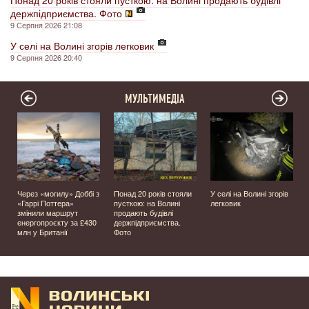
Понад 20 років стояли пусткою: на Волині продають будівлі
держпідприємства. Фото
9 Серпня 2026 21:08
У селі на Волині згорів легковик
9 Серпня 2026 20:40
МУЛЬТИМЕДІА
Через «могилу» Доббі з
Понад 20 років стояли
У селі на Волині згорів
о
«Гаррі Поттера»
пусткою: на Волині
легковик
змінили маршрут
продають будівлі
енергопроєкту за £430
держпідприємства.
млн у Британії
Фото