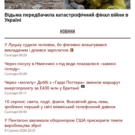
НОВИНИ
У Луцьку судили чоловіка, бо фіктивно влаштувався
викладачем і ділився зарплатою
Сьогодні 06:20
Через посуху в Німеччині з-під води показалися «камені
голоду»
Сьогодні 00:29
Через «могилу» Доббі з «Гаррі Поттера» змінили маршрут
енергопроєкту за £430 млн у Британії
Сьогодні 00:11
10 серпня: свята, події, факти. Всесвітній день лева,
зроблено перший у світі міжміський телефонний дзвінок
Сьогодні 00:00
У Пентагоні закликали оборонпром США прискорити темпи
виробництва зброї
9 Серпня 2026 23:31