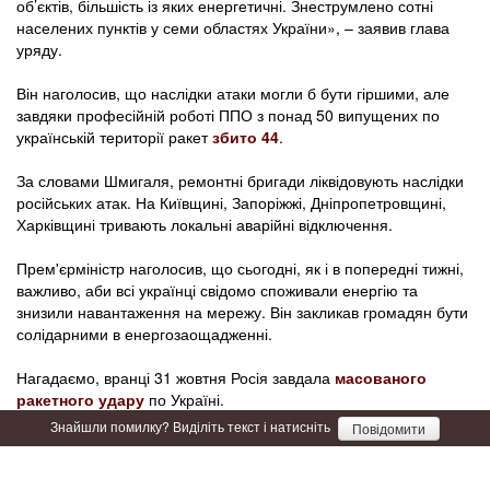
об’єктів, більшість із яких енергетичні. Знеструмлено сотні
населених пунктів у семи областях України», – заявив глава
уряду.
Він наголосив, що наслідки атаки могли б бути гіршими, але
завдяки професійній роботі ППО з понад 50 випущених по
українській території ракет
збито 44
.
За словами Шмигаля, ремонтні бригади ліквідовують наслідки
російських атак. На Київщині, Запоріжжі, Дніпропетровщині,
Харківщині тривають локальні аварійні відключення.
Прем'єрміністр наголосив, що сьогодні, як і в попередні тижні,
важливо, аби всі українці свідомо споживали енергію та
знизили навантаження на мережу. Він закликав громадян бути
солідарними в енергозаощадженні.
Нагадаємо, вранці 31 жовтня Росія завдала
масованого
ракетного удару
по Україні.
Знайшли помилку? Виділіть текст і натисніть
Повідомити