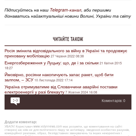
Підписуйтесь на наш
Telegram-канал
, аби першими
дізнаватись найактуальніші новини Волині, України та світу
ЧИТАЙТЕ ТАКОЖ
Росія змінила відповідального за війну в Україні та продовжує
приховану мобілізацію
27 Червня 2022 08:38
Енергозбереження у Луцьку: що, де і за скільки
21 Квітня 2015
18:27
Ймовірно, росіяни накопичують запас ракет, щоб бити
залпом, – ЗСУ
10 Листопада 2022 17:14
Україна отримуватиме від Словаччини аварійні поставки
електроенергії у разі блекауту
7 Жовтня 2024 16:08
Коментарів: 0
Додати коментар:
УВАГА! Користувач www.volynnews.com має розуміти, що коментування на сайті
створені аж ніяк не для політичного піару чи антипіару, зведення особистих рахунків,
комерційної реклами, образ, безпідставних звинувачень та інших некоректних і