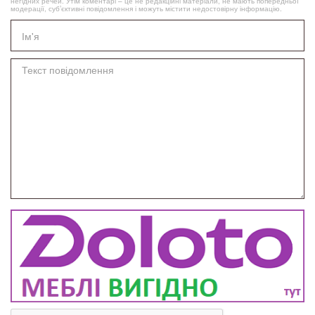
негідних речей. Утім коментарі – це не редакційні матеріали, не мають попередньої
модерації, суб’єктивні повідомлення і можуть містити недостовірну інформацію.