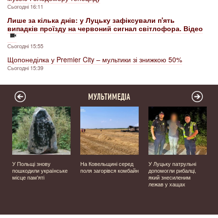
Сьогодні 16:11
Лише за кілька днів: у Луцьку зафіксували п'ять
випадків проїзду на червоний сигнал світлофора. Відео
Сьогодні 15:55
Щопонеділка у Premier City – мультики зі знижкою 50%
Сьогодні 15:39
МУЛЬТИМЕДІА
У Польщі знову
На Ковельщині серед
У Луцьку патрульні
пошкодили українське
поля загорівся комбайн
допомогли рибалці,
місце пам'яті
який знесиленим
лежав у хащах