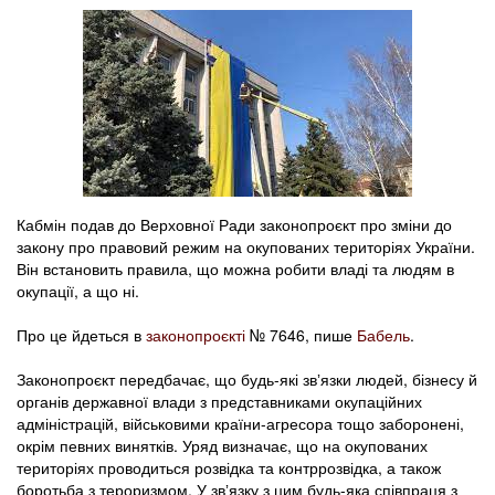
Кабмін подав до Верховної Ради законопроєкт про зміни до
закону про правовий режим на окупованих територіях України.
Він встановить правила, що можна робити владі та людям в
окупації, а що ні.
Про це йдеться в
законопроєкті
№ 7646, пише
Бабель
.
Законопроєкт передбачає, що будь-які звʼязки людей, бізнесу й
органів державної влади з представниками окупаційних
адміністрацій, військовими країни-агресора тощо заборонені,
окрім певних винятків. Уряд визначає, що на окупованих
територіях проводиться розвідка та контррозвідка, а також
боротьба з тероризмом. У звʼязку з цим будь-яка співпраця з