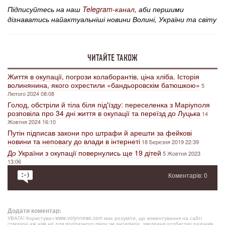
Підписуйтесь на наш
Telegram-канал
, аби першими
дізнаватись найактуальніші новини Волині, України та світу
ЧИТАЙТЕ ТАКОЖ
Життя в окупації, погрози колаборантів, ціна хліба. Історія
волинянина, якого охрестили «бандьоровскім батюшкою»
5
Лютого 2024 08:08
Голод, обстріли й тіла біля під'їзду: переселенка з Маріуполя
розповіла про 34 дні життя в окупації та переїзд до Луцька
14
Жовтня 2024 16:10
Путін підписав закони про штрафи й арешти за фейкові
новини та неповагу до влади в інтернеті
18 Березня 2019 22:39
До України з окупації повернулись ще 19 дітей
5 Жовтня 2023
13:06
Коментарів: 0
Додати коментар:
УВАГА! Користувач www.volynnews.com має розуміти, що коментування на сайті
створені аж ніяк не для політичного піару чи антипіару, зведення особистих рахунків,