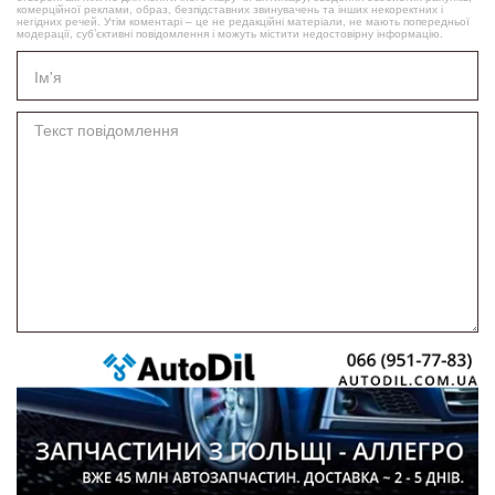
комерційної реклами, образ, безпідставних звинувачень та інших некоректних і
негідних речей. Утім коментарі – це не редакційні матеріали, не мають попередньої
модерації, суб’єктивні повідомлення і можуть містити недостовірну інформацію.