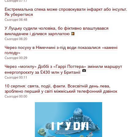
Сьогодні 07:17
Екстремальна спека може спровокувати інфаркт або інсульт.
Як уберегтися
Сьогодні 06:48
У Луцьку судили чоловіка, бо фіктивно влаштувався
викладачем і ділився зарплатою
Сьогодні 06:20
Через посуху в Німеччині з-під води показалися «камені
голоду»
Сьогодні 00:29
Через «могилу» Доббі з «Гаррі Поттера» змінили маршрут
енергопроєкту за £430 млн у Британії
Сьогодні 00:11
10 серпня: свята, події, факти. Всесвітній день лева,
зроблено перший у світі міжміський телефонний дзвінок
Сьогодні 00:00