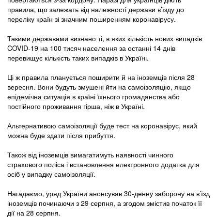
правила, що залежать від належності держави в’їзду до
переліку країн зі значним поширенням коронавірусу.
Такими державами визнано ті, в яких кількість нових випадків
COVID-19 на 100 тисяч населення за останні 14 днів
перевищує кількість таких випадків в Україні.
Ці ж правила планується поширити й на іноземців після 28
вересня. Вони будуть змушені йти на самоізоляцію, якщо
епідемічна ситуація в країні їхнього громадянства або
постійного проживання гірша, ніж в Україні.
Альтернативою самоізоляції буде тест на коронавірус, який
можна буде здати після прибуття.
Також від іноземців вимагатимуть наявності чинного
страхового поліса і встановлення електронного додатка для
осіб у випадку самоізоляції.
Нагадаємо, уряд України анонсував 30-денну заборону на в’їзд
іноземців починаючи з 29 серпня, а згодом змістив початок її
дії на 28 серпня.