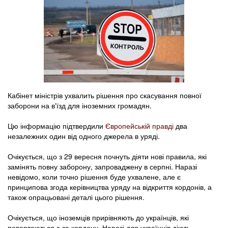
Кабінет міністрів ухвалить рішення про скасування повної
заборони на в'їзд для іноземних громадян.
Цю інформацію підтвердили
Європейській правді
два
незалежних один від одного джерела в уряді.
Очікується, що з 29 вересня почнуть діяти нові правила, які
замінять повну заборону, запроваджену в серпні. Наразі
невідомо, коли точно рішення буде ухвалене, але є
принципова згода керівництва уряду на відкриття кордонів, а
також опрацьовані деталі цього рішення.
Очікується, що іноземців прирівняють до українців, які
повертаються з-за кордону. Наразі для українців діють