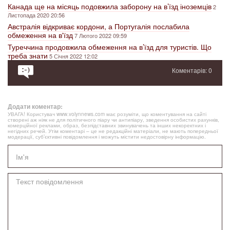
Канада ще на місяць подовжила заборону на в’їзд іноземців
2
Листопада 2020 20:56
Австралія відкриває кордони, а Португалія послабила
обмеження на в'їзд
7 Лютого 2022 09:59
Туреччина продовжила обмеження на в’їзд для туристів. Що
треба знати
5 Січня 2022 12:02
Коментарів: 0
Додати коментар:
УВАГА! Користувач www.volynnews.com має розуміти, що коментування на сайті
створені аж ніяк не для політичного піару чи антипіару, зведення особистих рахунків,
комерційної реклами, образ, безпідставних звинувачень та інших некоректних і
негідних речей. Утім коментарі – це не редакційні матеріали, не мають попередньої
модерації, суб’єктивні повідомлення і можуть містити недостовірну інформацію.