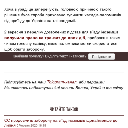
Хоча в уряді це заперечують, головною причиною такого
рішення була спроба приховано зупинити хасидів-паломників
від приїзду до України на тлі пандемії.
2 вересня з переліку дозволених підстав для в’їзду іноземців
вилучили право на транзит до двох діб
, прибравши таким
чином головну лазівку, якою паломники могли скористатися,
щоб обійти заборону.
Знайшли помилку? Виділіть текст і натисніть
Повідомити
Підписуйтесь на наш
Telegram-канал
, аби першими
дізнаватись найактуальніші новини Волині, України та світу
ЧИТАЙТЕ ТАКОЖ
ЄС продовжить заборону на вʼїзд іноземців щонайменше до
липня
5 Червня 2020 16:18