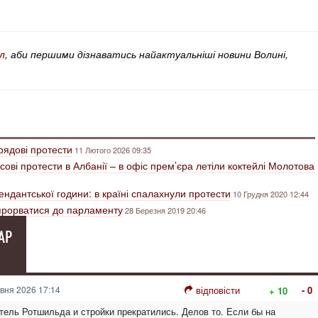
л
, аби першими дізнаватись найактуальніші новини Волині,
рядові протести
11 Лютого 2026 09:35
ові протести в Албанії – в офіс прем’єра летіли коктейлі Молотова
ндантської години: в країні спалахнули протести
10 Грудня 2020 12:44
прорватися до парламенту
28 Березня 2019 20:46
АР
вня 2026 17:14
відповісти
- 0
+ 10
тель Ротшильда и стройки прекратились. Делов то. Если бы на