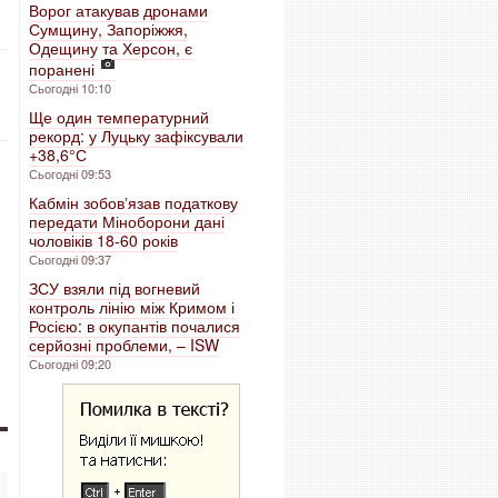
Ворог атакував дронами
Сумщину, Запоріжжя,
Одещину та Херсон, є
поранені
Сьогодні 10:10
Ще один температурний
рекорд: у Луцьку зафіксували
+38,6° С
Сьогодні 09:53
Кабмін зобовʼязав податкову
передати Міноборони дані
чоловіків 18-60 років
Сьогодні 09:37
ЗСУ взяли під вогневий
контроль лінію між Кримом і
Росією: в окупантів почалися
серйозні проблеми, – ISW
Сьогодні 09:20