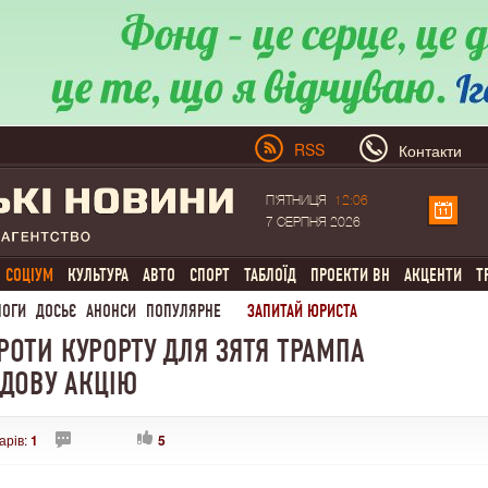
RSS
Контакти
П'ЯТНИЦЯ
12:06
7 СЕРПНЯ 2026
СОЦІУМ
КУЛЬТУРА
АВТО
СПОРТ
ТАБЛОЇД
ПРОЕКТИ ВН
АКЦЕНТИ
Т
ЛОГИ
ДОСЬЄ
АНОНСИ
ПОПУЛЯРНЕ
ЗАПИТАЙ ЮРИСТА
ПРОТИ КУРОРТУ ДЛЯ ЗЯТЯ ТРАМПА
ЯДОВУ АКЦІЮ
арів:
1
5