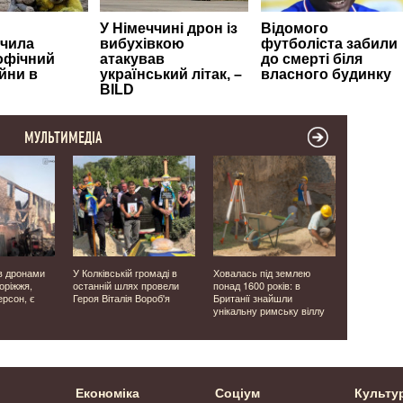
МУЛЬТИМЕДІА
в дронами
У Колківській громаді в
Ховалась під землею
Біля узбер
оріжжя,
останній шлях провели
понад 1600 років: в
дрон зафі
рсон, є
Героя Віталія Вороб'я
Британії знайшли
народження
унікальну римську віллу
Економіка
Соціум
Культу