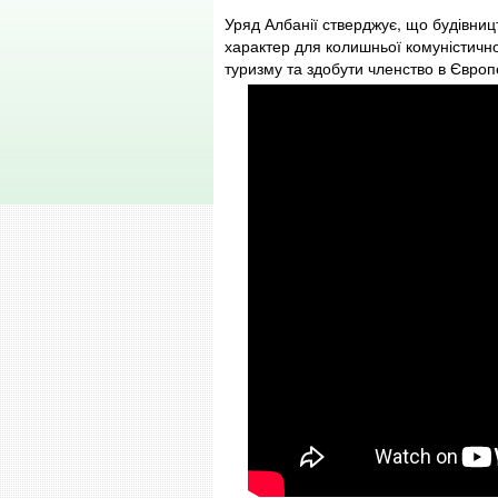
Уряд Албанії стверджує, що будівни
характер для колишньої комуністично
туризму та здобути членство в Європ