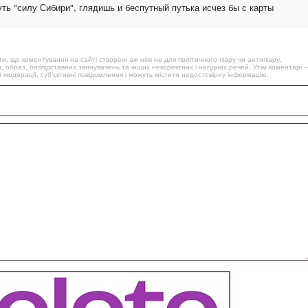
ть "силу Сибири", глядишь и беспутный путька исчез бы с карты
, що коментування на сайті створені аж ніяк не для політичного піару чи антипіару,
, образ, безпідставних звинувачень та інших некоректних і негідних речей. Утім коментарі –
 модерації, суб’єктивні повідомлення і можуть містити недостовірну інформацію.