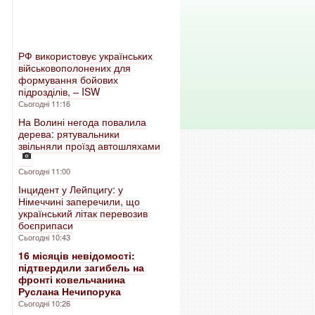
РФ використовує українських
військовополонених для
формування бойових
підрозділів, – ISW
Сьогодні 11:16
На Волині негода повалила
дерева: рятувальники
звільняли проїзд автошляхами
Сьогодні 11:00
Інцидент у Лейпцигу: у
Німеччині заперечили, що
український літак перевозив
боєприпаси
Сьогодні 10:43
16 місяців невідомості:
підтвердили загибель на
фронті ковельчанина
Руслана Нечипорука
Сьогодні 10:26