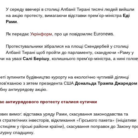
У середу ввечері в столиці Албанії Тирані тисячі людей вийшли
на акцію протесту, вимагаючи відставки прем’єр-міністра
Еді
Рами
.
Як передає
Укрінформ
, про це повідомляє Euronews.
Протестувальники зібралися на площі Скендербей у столиці
Албанії Тирані щоб пройти до парламенту, скандуючи «Раму у
чи на увазі
Салі Берішу
, колишнього прем'єр-міністра, а нині голов
ті зупинити будівництво курорту на екологічно чутливій ділянці
 пов'язаною з зятем президента США
Дональда Трампа Джаредом
бну антиурядову акцію.
 час антиурядового протесту сталися сутички
ових вимог: відставка уряду Рами, скасування законодавства та
стратегічних інвесторів, відкликання «Гірського пакета» (ініціативи
стиціям у гірські райони країни), скасування поправок до Закону пр
льтурну спадщину.