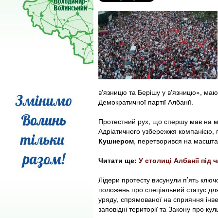
в'язницю та Берішу у в'язницю», маю
Демократичної партії Албанії.
Протестний рух, що спершу мав на ме
Адріатичного узбережжя компанією,
Кушнером
, перетворився на масшта
Читати ще:
У столиці Албанії під
Лідери протесту висунули п’ять ключ
положень про спеціальний статус для 
уряду, спрямованої на сприяння інве
заповідні території та Закону про ку