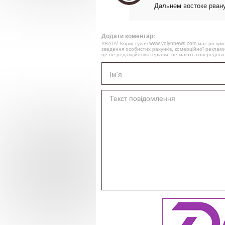
Дальнем востоке рвану
Додати коментар:
УВАГА! Користувач www.volynnews.com має розуміти
зведення особистих рахунків, комерційної реклами
це не редакційні матеріали, не мають попередньої