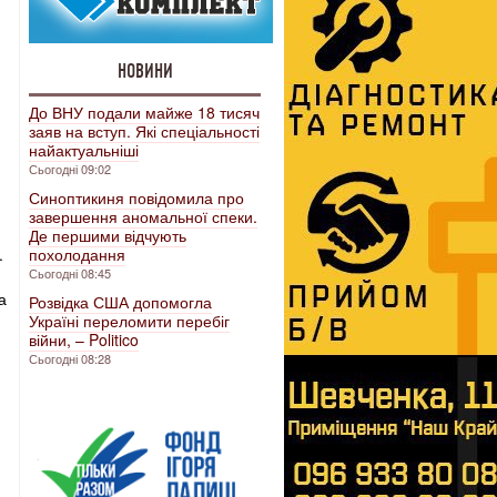
НОВИНИ
До ВНУ подали майже 18 тисяч
заяв на вступ. Які спеціальності
найактуальніші
Сьогодні 09:02
Синоптикиня повідомила про
завершення аномальної спеки.
Де першими відчують
.
похолодання
Сьогодні 08:45
а
Розвідка США допомогла
Україні переломити перебіг
війни, – Politico
Сьогодні 08:28