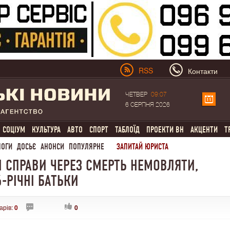
RSS
Контакти
ЧЕТВЕР
09:07
6 СЕРПНЯ 2026
СОЦІУМ
КУЛЬТУРА
АВТО
СПОРТ
ТАБЛОЇД
ПРОЕКТИ ВН
АКЦЕНТИ
Т
ЛОГИ
ДОСЬЄ
АНОНСИ
ПОПУЛЯРНЕ
ЗАПИТАЙ ЮРИСТА
І СПРАВИ ЧЕРЕЗ СМЕРТЬ НЕМОВЛЯТИ,
-РІЧНІ БАТЬКИ
арів:
0
0