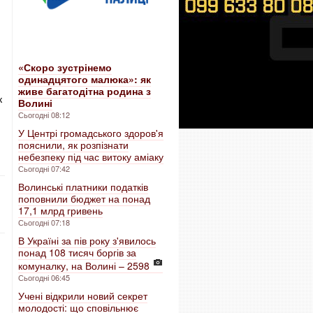
«Скоро зустрінемо
одинадцятого малюка»: як
живе багатодітна родина з
к
Волині
Сьогодні 08:12
У Центрі громадського здоров'я
пояснили, як розпізнати
небезпеку під час витоку аміаку
Сьогодні 07:42
Волинські платники податків
поповнили бюджет на понад
17,1 млрд гривень
Сьогодні 07:18
В Україні за пів року з'явилось
понад 108 тисяч боргів за
комуналку, на Волині – 2598
Сьогодні 06:45
Учені відкрили новий секрет
молодості: що сповільнює