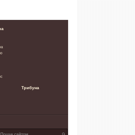
їни», француза
«Ланцет» і «Молнію».
чемпіонаті Європи
бера
Відео
ра
ра
во
нс
Трибуна