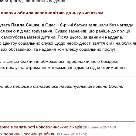
ини трагедії встановить слідство.
с сварки облила неповнолітню доньку кип’ятком
путата
Павла Сушка
, в Одесі 16-річні батьки залишили без нагляду
ся їжею під час годування. Сушко зазначив, що раніше до поліції
самогубства матері дитини. Після цього, за даними нардепа,
 Центру соціальних служб щодо необхідності взяття сім’ї на облік я
євих обставинах, та надання комплексу соціальних послуг.
та із сім’єю фактично обмежилася профілактичною бесідою,
их послуг та отриманням письмової відмови від їх отримання».
л
, аби першими дізнаватись найактуальніші новини Волині,
зрює в халатності нововолинських лікарів
26 Травня 2025 14:59
их поранені, злочинця вбили
19 Січня 2018 17:52