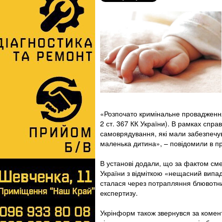
«Розпочато кримінальне провадження
2 ст. 367 КК України). В рамках спра
самоврядування, які мали забезпечу
маленька дитина», – повідомили в пр
В установі додали, що за фактом сме
України з відміткою «нещасний випа
сталася через потрапляння блювотни
експертизу.
Укрінформ також звернувся за комен