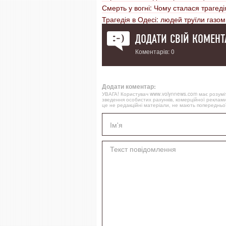
Смерть у вогні: Чому сталася трагеді
Трагедія в Одесі: людей труїли газом 
ДОДАТИ СВІЙ КОМЕНТ
Коментарів: 0
Додати коментар:
УВАГА! Користувач www.volynnews.com має розуміти
зведення особистих рахунків, комерційної реклами
це не редакційні матеріали, не мають попередньої