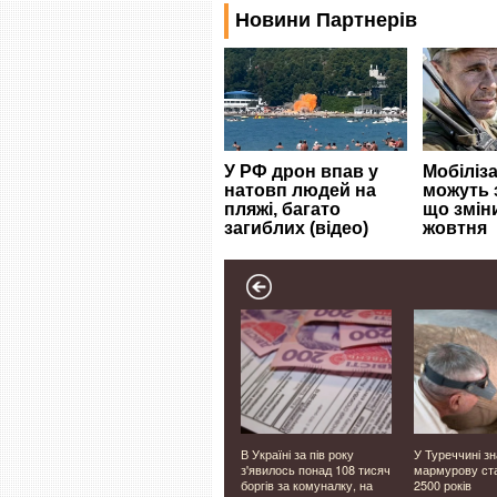
 став
На Волині провели в
В Україні за пів року
У Туреччині з
ан і Бета
останню дорогу Героя
з'явилось понад 108 тисяч
мармурову ст
нсько-
Олександра Лавренчука
боргів за комуналку, на
2500 років