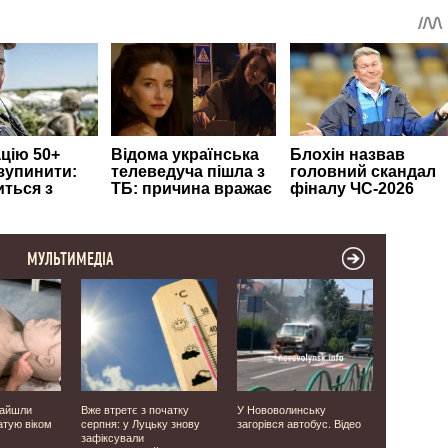
МУЛЬТИМЕДІА
найшли
Вже втретє з початку
У Нововолинську
Фанатів ві
атую віком
серпня: у Луцьку знову
загорівся автобус. Відео
в РФ і сид
зафіксували
Що відомо