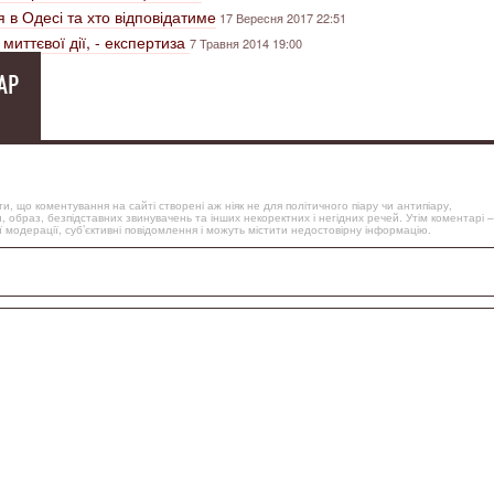
я в Одесі та хто відповідатиме
17 Вересня 2017 22:51
миттєвої дії, - експертиза
7 Травня 2014 19:00
АР
, що коментування на сайті створені аж ніяк не для політичного піару чи антипіару,
, образ, безпідставних звинувачень та інших некоректних і негідних речей. Утім коментарі –
 модерації, суб’єктивні повідомлення і можуть містити недостовірну інформацію.