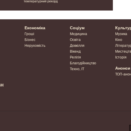
температурний рекорд
друга Укра
Ніколя Ам
Економіка
Соціум
Культу
Гроші
Медицина
Музика
Бізнес
Освіта
Кіно
Нерухомість
Довкілля
Літерату
Вікенд
Мистецт
Релігія
Історія
Благодійництво
Анонси
Техно, IT
ТОП-ано
ВН