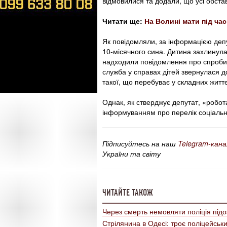
відмовилися та додали, що усі обстав
Читати ще:
На Волині мати під ча
Як повідомляли, за інформацією де
10-місячного сина. Дитина захлинула
надходили повідомлення про спроби 
служба у справах дітей звернулася до
такої, що перебуває у складних житт
Однак, як стверджує депутат, «робо
інформуванням про перелік соціальн
Підписуйтесь на наш
Telegram-кана
України та світу
ЧИТАЙТЕ ТАКОЖ
Через смерть немовляти поліція підо
Стрілянина в Одесі: троє поліцейськ