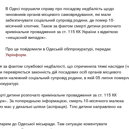
В Одесі порушили справу про посадову недбалість щодо
чиновників органів місцевого самоврядування, які мали
забезпечувати соціальний супровід родини, де помер 10-
місячний хлопчик. Також за фактом смерті дитини розпочато
кримінальне провадження за ст. 115 КК України з відміткою
«нещасний випадок».
Про це повідомили в Одеській облпрокуратурі, передає
Укрінформ
.
 за фактом службової недбалості, що спричинила тяжкі наслідки (ч
ви перевіряється законність дій посадових осіб органів місцевого
вати належний соціальний супровід родини, в якій 05 липня померл
окуратурі.
рті дитини розпочато кримінальне провадження за ст. 115 КК
док». За попередньою інформацією, смерть 10-місячного малюка
х мас у дихальні шляхи (аспірація). Тіло дитини направлено на
тарем до Одеської міськради. Там ситуацію коментувати