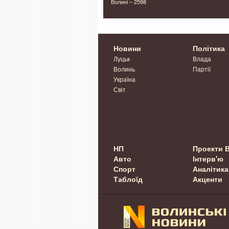
н на
Волині – 2598
Новини
Політика
Луцьк
Влада
Волинь
Партії
Україна
Світ
НП
Проекти 
Авто
Інтерв'ю
Спорт
Аналітика
Таблоїд
Акценти