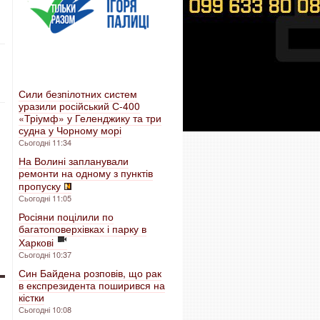
Сили безпілотних систем
уразили російський С-400
«Тріумф» у Геленджику та три
судна у Чорному морі
Сьогодні 11:34
На Волині запланували
ремонти на одному з пунктів
пропуску
Сьогодні 11:05
Росіяни поцілили по
багатоповерхівках і парку в
Харкові
Сьогодні 10:37
Син Байдена розповів, що рак
в експрезидента поширився на
кістки
Сьогодні 10:08