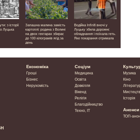
ти: з історії
Запашна малина замість
Водійка Infiniti вночі у
У Луцьку п
о Луцька
картоплі: родина з Волині
Луцьку збила дорожнє
виявили во
на двох гектарах збирає
обладнання і поїхала геть.
без прав і
до 100 кілограмів ягід за
Яке покарання отримала
перевозив 
день
Економіка
Соціум
Культу
Гроші
Медицина
Музика
Бізнес
Освіта
Кіно
Нерухомість
Довкілля
Літерату
Вікенд
Мистецт
Релігія
Історія
Благодійництво
Анонси
Техно, IT
ТОП-ано
ВН