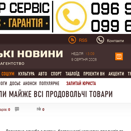
RSS
Контакти
НЕДІЛЯ
13:09
9 СЕРПНЯ 2026
СОЦІУМ
КУЛЬТУРА
АВТО
СПОРТ
ТАБЛОЇД
ПРОЕКТИ ВН
АКЦЕНТИ
Т
ЛОГИ
ДОСЬЄ
АНОНСИ
ПОПУЛЯРНЕ
ЗАПИТАЙ ЮРИСТА
ЛИ МАЙЖЕ ВСІ ПРОДОВОЛЬЧІ ТОВАРИ
арів:
0
0
Державна служба з питань безпечності харчових продуктів та