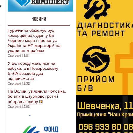
а
НОВИНИ
.
Туреччина обмежує рух
комерційних суден у бік
Чорного моря і пропонує
Україні та РФ мораторій на
удари по кораблях
Сьогодні 13:01
У Бєлгороді жалілися на
вибухи, а в Новоросійську
БпЛА вразили два
підприємства
Сьогодні 12:32
На Волині ув'язнили чоловіка,
бо втік зі штурмової роти і
обікрав людину
Сьогодні 12:03