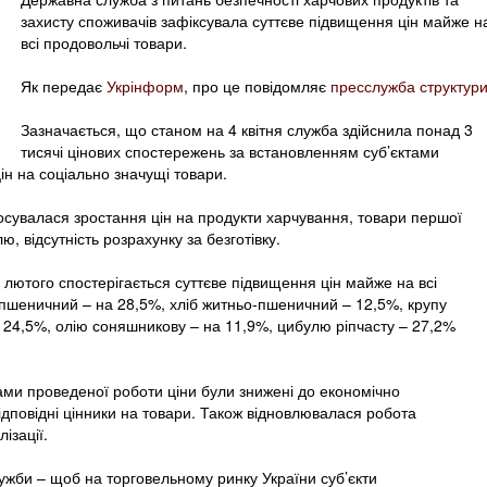
захисту споживачів зафіксувала суттєве підвищення цін майже н
всі продовольчі товари.
Як передає
Укрінформ
, про це повідомляє
пресслужба структури
Зазначається, що станом на 4 квітня служба здійснила понад 3
тисячі цінових спостережень за встановленням суб’єктами
ін на соціально значущі товари.
осувалася зростання цін на продукти харчування, товари першої
, відсутність розрахунку за безготівку.
3 лютого спостерігається суттєве підвищення цін майже на всі
 пшеничний – на 28,5%, хліб житньо-пшеничний – 12,5%, крупу
 24,5%, олію соняшникову – на 11,9%, цибулю ріпчасту – 27,2%
ами проведеної роботи ціни були знижені до економічно
відповідні цінники на товари. Також відновлювалася робота
ізації.
би – щоб на торговельному ринку України суб’єкти