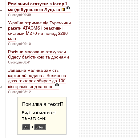
Ремісничі статути: з історії
маґдебурзького Луцька
Сьогодні 09:39
Україна отримає від Туреччини
ракети ATACMS і реактивні
системи M270 на понад $280
млн
Сьогодні 09:10
Росіяни масовано атакували
Одесу балістикою та дронами
Сьогодні 08:41
Запашна малина замість
картоплі: родина з Волині на
двох гектарах збирає до 100
кілограмів ягід за день
Сьогодні 08:12