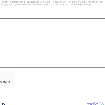
, образ, безпідставних звинувачень та інших некоректних і негідних речей. Утім коментарі –
 модерації, суб’єктивні повідомлення і можуть містити недостовірну інформацію.