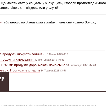
що мають істотну соціальну значущість, і товари протиепідемічного
аною ціною», – підкреслили у службі.
л
, аби першими дізнаватись найактуальніші новини Волині,
 на продукти шокують волинян
18 Липня 2025 08:11
а продукти харчування
12 Листопада 2017 16:55
 10%: які продукти дорожчають найбільше
10 Листопада 2021 07:40
овари. Прогнози експертів
14 Травня 2021 13:51
АР
, що коментування на сайті створені аж ніяк не для політичного піару чи антипіару,