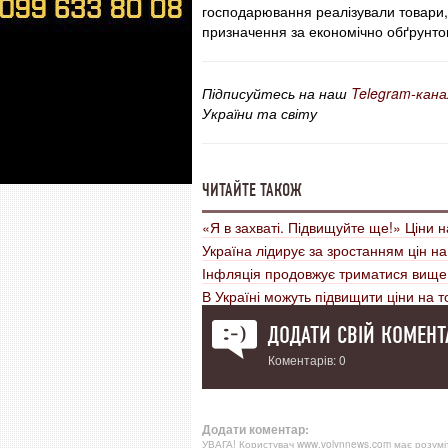
господарювання реалізували товари, 
призначення за економічно обґрунтов
Підписуйтесь на наш
Telegram-кана
України та світу
ЧИТАЙТЕ ТАКОЖ
«Я в захваті. Підвищуйте ще!» Ціни
Україна лідирує за зростанням цін н
Інфляція продовжує триматися вище
В Україні можуть підвищити ціни на т
ДОДАТИ СВІЙ КОМЕНТ
Коментарів: 0
Додати коментар:
УВАГА! Користувач www.volynnews.com має розуміти