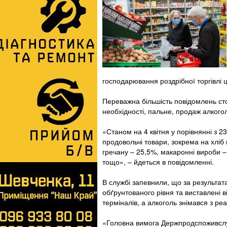
господарювання роздрібної торгівлі ц
Переважна більшість повідомлень ст
необхідності, пальне, продаж алкоголю
«Станом на 4 квітня у порівнянні з 2
продовольчі товари, зокрема на хліб
гречану – 25,5%, макаронні вироби –
тощо», – йдеться в повідомленні.
В службі запевнили, що за результат
обґрунтованого рівня та виставлені 
терміналів, а алкоголь знімався з реал
«Головна вимога Держпродспоживслуж