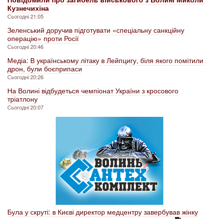
Кузнечихіна
Сьогодні 21:05
Зеленський доручив підготувати «спеціальну санкційну
операцію» проти Росії
Сьогодні 20:46
Медіа: В українському літаку в Лейпцигу, біля якого помітили
дрон, були боєприпаси
Сьогодні 20:26
На Волині відбудеться чемпіонат України з кросового
тріатлону
Сьогодні 20:07
Була у скруті: в Києві директор медцентру завербував жінку