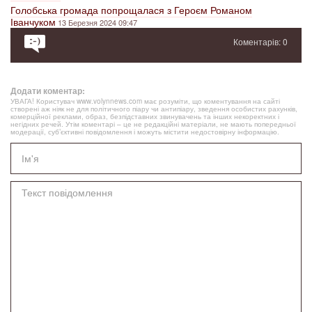
Голобська громада попрощалася з Героєм Романом
Іванчуком
13 Березня 2024 09:47
Коментарів: 0
Додати коментар:
УВАГА! Користувач www.volynnews.com має розуміти, що коментування на сайті
створені аж ніяк не для політичного піару чи антипіару, зведення особистих рахунків,
комерційної реклами, образ, безпідставних звинувачень та інших некоректних і
негідних речей. Утім коментарі – це не редакційні матеріали, не мають попередньої
модерації, суб’єктивні повідомлення і можуть містити недостовірну інформацію.