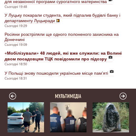
для незаконної програми сурогатного материнства
Сьогодні 19:48
У Луцьку покарали студента, який підпалив будівлі банку і
департаменту Луцькради
Сьогодні 19:29
Росіяни розстріляли ще одного полоненого захисника на
Донеччині
Сьогодні 19:09
«Мобілізували» 48 людей, які вже служили: на Волині
двом посадовцям ТЦК повідомили про підозру
Сьогодні 18:50
У Польщі знову пошкодили українське місце пам'яті
Сьогодні 18:31
МУЛЬТИМЕДІА