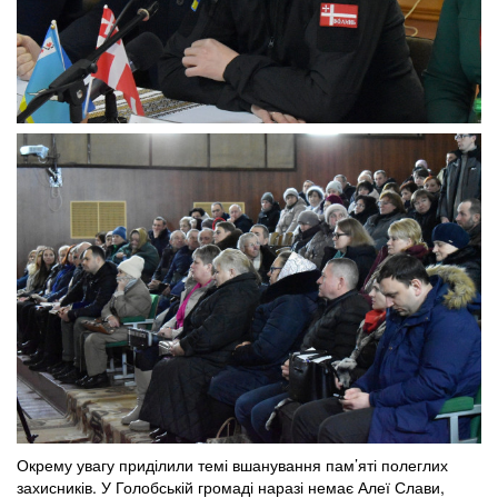
Окрему увагу приділили темі вшанування пам’яті полеглих
захисників. У Голобській громаді наразі немає Алеї Слави,