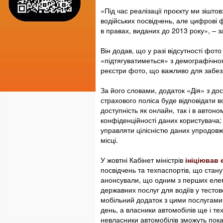
«Під час реалізації проєкту ми зішт
водійських посвідчень, але цифрові ф
в правах, виданих до 2013 року», – з
Він додав, що у разі відсутності фот
«підтягуватиметься» з демографічног
реєстри фото, що важливо для забезп
За його словами, додаток «Дія» з до
страхового поліса буде відповідати 
доступність як онлайн, так і в автон
конфіденційності даних користувача; 
управляти цілісністю даних упродовж 
місці.
У жовтні Кабінет міністрів
ініціював
посвідчень та техпаспортів, що стан
анонсували, що одним з перших елем
державних послуг для водіїв у тесто
мобільний додаток з цими послугами.
день, а власники автомобілів ще і те
невласники автомобілів зможуть пока