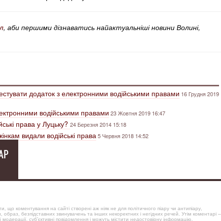
л
, аби першими дізнаватись найактуальніші новини Волині,
 тестувати додаток з електронними водійськими правами
16 Грудня 2019
електронними водійськими правами
23 Жовтня 2019 16:47
йські права у Луцьку?
24 Березня 2014 15:18
 жінкам видали водійські права
5 Червня 2018 14:52
АР
, що коментування на сайті створені аж ніяк не для політичного піару чи антипіару,
, образ, безпідставних звинувачень та інших некоректних і негідних речей. Утім коментарі –
 модерації, суб’єктивні повідомлення і можуть містити недостовірну інформацію.