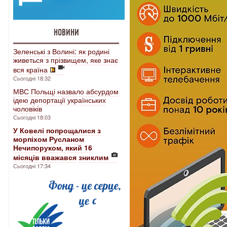
НОВИНИ
Зеленські з Волині: як родині
живеться з прізвищем, яке знає
вся країна
Сьогодні 18:32
МВС Польщі назвало абсурдом
ідею депортації українських
чоловіків
Сьогодні 18:03
У Ковелі попрощалися з
морпіхом Русланом
Нечипоруком, який 16
місяців вважався зниклим
Сьогодні 17:34