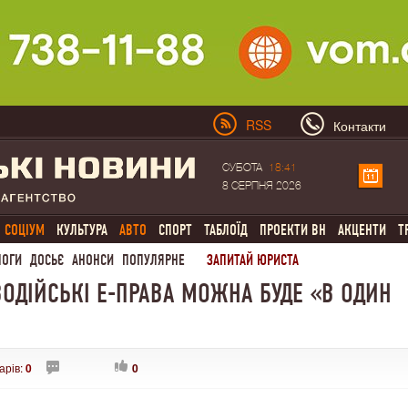
RSS
Контакти
СУБОТА
18:41
8 СЕРПНЯ 2026
СОЦІУМ
КУЛЬТУРА
АВТО
СПОРТ
ТАБЛОЇД
ПРОЕКТИ ВН
АКЦЕНТИ
Т
ЛОГИ
ДОСЬЄ
АНОНСИ
ПОПУЛЯРНЕ
ЗАПИТАЙ ЮРИСТА
ВОДІЙСЬКІ Е-ПРАВА МОЖНА БУДЕ «В ОДИН
арів:
0
0