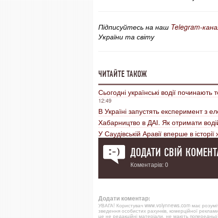
Підписуйтесь на наш
Telegram-кана
України та світу
ЧИТАЙТЕ ТАКОЖ
Сьогодні українські водії починають
12:49
В Україні запустять експеримент з 
Хабарництво в ДАІ. Як отримати воді
У Саудівській Аравії вперше в історії
ДОДАТИ СВІЙ КОМЕНТ
Коментарів: 0
Додати коментар:
УВАГА! Користувач www.volynnews.com має розуміти
зведення особистих рахунків, комерційної реклами
це не редакційні матеріали, не мають попередньої