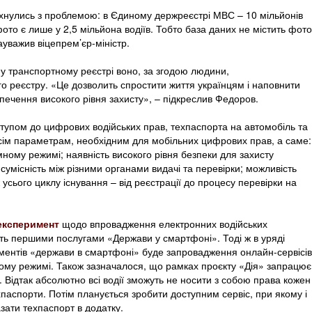
овхнулись з проблемою: в Єдиному держреєстрі МВС – 10 мільйонів
ото є лише у 2,5 мільйона водіїв. Тобто база даних не містить фото
ауважив віцепрем’єр-міністр.
о у транспортному реєстрі воно, за згодою людини,
о реєстру. «Це дозволить спростити життя українцям і наповнити
ечення високого рівня захисту», – підкреслив Федоров.
ступом до цифрових водійських прав, техпаспорта на автомобіль та
всім параметрам, необхідним для мобільних цифрових прав, а саме:
омному режимі; наявність високого рівня безпеки для захисту
сумісність між різними органами видачі та перевірки; можливість
усього циклу існування – від реєстрації до процесу перевірки на
 експеримент
щодо впровадження електронних водійських
уть першими послугами «Держави у смартфоні». Тоді ж в уряді
ентів «держави в смартфоні» буде запровадження онлайн-сервісів
вому режимі. Також зазначалося, що рамках проєкту «Дія» запрацює
 Відтак абсолютно всі водії зможуть не носити з собою права кожен
хпаспорти. Потім планується зробити доступним сервіс, при якому і
зати техпаспорт в додатку.