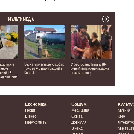
МУЛЬТИМЕДІА
ощалися з
Безхатько зі зграєю собак
У ресторані Львова 18-
Без телефо
ланом
тримає у страху людей в
річний волинянин вдарив
на Волині
який 16
Ковелі
ножем хлопця
козацьке 
вся зниклим
таборуванн
Фото
Економіка
Соціум
Культу
Гроші
Медицина
Музика
Бізнес
Освіта
Кіно
Нерухомість
Довкілля
Літерату
Вікенд
Мистецт
Релігія
Історія