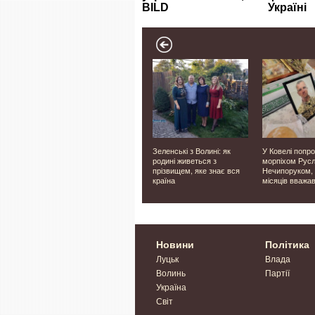
ідкрив
На Волині негода
Зеленські з Волині: як
У Ковелі попр
:
повалила дерева:
родині живеться з
морпіхом Рус
15
рятувальники звільняли
прізвищем, яке знає вся
Нечипоруком, 
проїзд автошляхами
країна
місяців вважа
Новини
Політика
Луцьк
Влада
Волинь
Партії
Україна
Світ