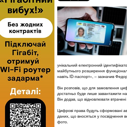
унікальний електронний ідентифікато
майбутнього розширення функціоналу д
навіть ID-паспорт», – зазначив Федо
Він розповів, що для замовлення ци
достатньо буде лише завантажити на
Він додав, що відновлювати втрачені 
Цифрові права будуть сформовані авт
даних, що вносяться у посвідчення во
фото.