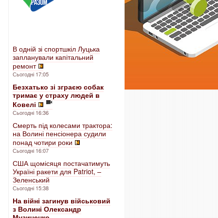
В одній зі спортшкіл Луцька
запланували капітальний
ремонт
Сьогодні 17:05
Безхатько зі зграєю собак
тримає у страху людей в
Ковелі
Сьогодні 16:36
Смерть під колесами трактора:
на Волині пенсіонера судили
понад чотири роки
Сьогодні 16:07
США щомісяця постачатимуть
Україні ракети для Patriot, –
Зеленський
Сьогодні 15:38
На війні загинув військовий
з Волині Олександр
Музиченко