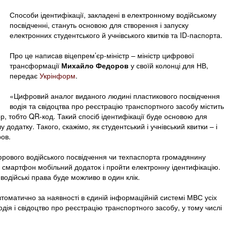
Способи ідентифікації, закладені в електронному водійському
посвідченні, стануть основою для створення і запуску
електронних студентського й учнівського квитків та ID-паспорта.
Про це написав віцепрем’єр-міністр – міністр цифрової
трансформації
Михайло Федоров
у своїй колонці для НВ,
передає
Укрінформ
.
«Цифровий аналог виданого людині пластикового посвідчення
водія та свідоцтва про реєстрацію транспортного засобу містить
р, тобто QR-код. Такий спосіб ідентифікації буде основою для
одатку. Такого, скажімо, як студентський і учнівський квитки – і
ров.
фрового водійського посвідчення чи техпаспорта громадянину
 смартфон мобільний додаток і пройти електронну ідентифікацію.
водійські права буде можливо в один клік.
оматично за наявності в єдиній інформаційній системі МВС усіх
дія і свідоцтво про реєстрацію транспортного засобу, у тому числі