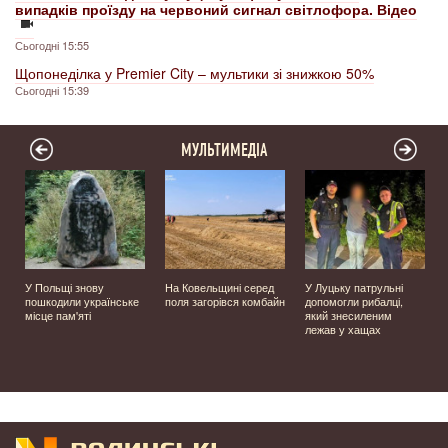
випадків проїзду на червоний сигнал світлофора. Відео
Сьогодні 15:55
Щопонеділка у Premier City – мультики зі знижкою 50%
Сьогодні 15:39
МУЛЬТИМЕДІА
У Польщі знову
На Ковельщині серед
У Луцьку патрульні
пошкодили українське
поля загорівся комбайн
допомогли рибалці,
місце пам'яті
який знесиленим
лежав у хащах