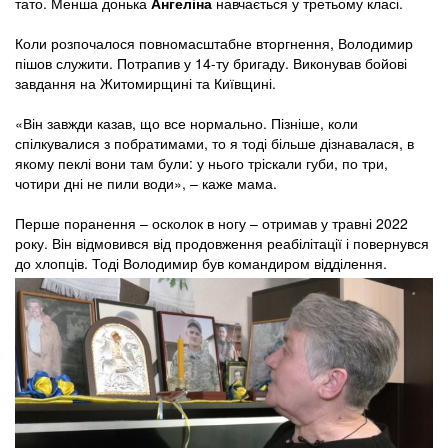
тато. Менша донька
Ангеліна
навчається у третьому класі.
Коли розпочалося повномасштабне вторгнення, Володимир
пішов служити. Потрапив у 14-ту бригаду. Виконував бойові
завдання на Житомирщині та Київщині.
«Він завжди казав, що все нормально. Пізніше, коли
спілкувалися з побратимами, то я тоді більше дізнавалася, в
якому пеклі вони там були: у нього тріскали губи, по три,
чотири дні не пили води», – каже мама.
Перше поранення – осколок в ногу – отримав у травні 2022
року. Він відмовився від продовження реабілітації і повернувся
до хлопців. Тоді Володимир був командиром відділення.