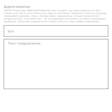
Додати коментар:
УВАГА! Користувач www.volynnews.com має розуміти, що коментування на сайті
створені аж ніяк не для політичного піару чи антипіару, зведення особистих рахунків,
комерційної реклами, образ, безпідставних звинувачень та інших некоректних і
негідних речей. Утім коментарі – це не редакційні матеріали, не мають попередньої
модерації, суб’єктивні повідомлення і можуть містити недостовірну інформацію.