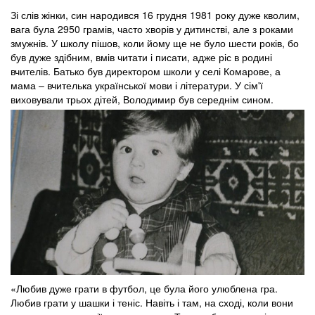
Зі слів жінки, син народився 16 грудня 1981 року дуже кволим,
вага була 2950 грамів, часто хворів у дитинстві, але з роками
змужнів. У школу пішов, коли йому ще не було шести років, бо
був дуже здібним, вмів читати і писати, адже ріс в родині
вчителів. Батько був директором школи у селі Комарове, а
мама – вчителька української мови і літератури. У сім'ї
виховували трьох дітей, Володимир був середнім сином.
«Любив дуже грати в футбол, це була його улюблена гра.
Любив грати у шашки і теніс. Навіть і там, на сході, коли вони