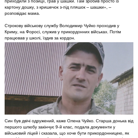
приходили з позиції, грав у шашки. Там зробив просто із
картону дошку, з кришечок з-під пляшок – шашки», –
розповідає мама.
Строкову військову службу Володимир Чуйко проходив у
Криму, на Форосі, служив у прикордонних військах. Потім
працював у школі, їздив за кордон.
Син був двічі одружений, каже Олена Чуйко. Старша донька від
першого шлюбу закінчує 9-й клас, подала документи у
військовий ліцей і сказала, що хоче бути прикордонницею, як