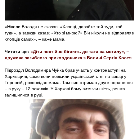
«Ніколи Володя не сказав: «Хлопці, давайте той туди, той
туди», а завжди казав: «Хто зі мною?» Він ніколи не відправляв
хлопців самих», – каже мама.
Читати ще:
«Діти постійно бігають до тата на могилу», –
дружина загиблого прикордонника з Волині Сергія Косея
Підрозділ Володимира Чуйка брав участь у контрнаступі на
Харківщині, саме вони повісили український стяг на вишці у
Терновій, розповідає мама. Там син отримав друге поранення
– в руку – 12 осколків. У Харкові йому витягли шість, решта
залишилися в руці.