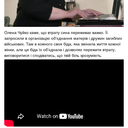
Олена Чуйко каже, що втрату сина переживає важко. Її
запросили в організацію об'єднання матерів і дружин загиблих
військових. Там в кожного своя біда, яка змінила життя кожної
жінки, але ця біда їх об'єднала і дозволяє пережити втрату,
виговоритися і сподіватись, що твій біль зрозуміють.