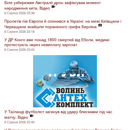
Біля узбережжя Австралії дрон зафіксував момент
народження кита. Відео
6 Серпня 2026 23:38
Пролетів пів Європи й опинився в Україні: на межі Київщини і
Черкащини знайшли пораненого грифа Берліна
6 Серпня 2026 23:18
У ДР Конго вже понад 1800 смертей від Еболи, медики
протестують через невиплату зарплат
6 Серпня 2026 23:00
У Таїланді футболіст загинув від удару блискавки під час
матчу. Відео
6 Серпня 2026 22:40
У Ратному демонтували радянський пам’ятник Василю Газіну