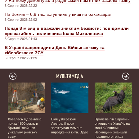
6 Серпня 2026 22:22
На Волині – 6,6 тис. вступників у виші на бакалаврат
6 Серпня 2026 22:02
Понад 8 місяців вважали зниклим безвісти: повідомили
про загибель волинянина Івана Михалевича
6 Серпня 2026 21:43
В Україні запровадили День Військ зв'язку та
кібербезпеки ЗСУ
6 Серпня 2026 21:25
МУЛЬТИМЕДІА
Ховалась під землею
Біля узбережжя
Пролетів пів Європи й
о
понад 1600 років: в
Австралії дрон
опинився в Україні: на
Британії знайшли
зафіксував момент
межі Київщини і
унікальну римську
народження кита. Відео
Черкащини знайшли
віллу
пораненого грифа