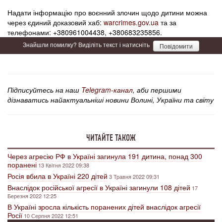
Надати інформацію про воєнний злочин щодо дитини можна
через єдиний доказовий хаб:
warcrimes.gov.ua
та за
телефонами: +380961004438, +380683235856.
Знайшли помилку? Виділіть текст і натисніть
Повідомити
Підписуйтесь на наш
Telegram-канал
, аби першими
дізнаватись найактуальніші новини Волині, України та світу
ЧИТАЙТЕ ТАКОЖ
Через агресію РФ в Україні загинула 191 дитина, понад 300
поранені
13 Квітня 2022 09:38
Росія вбила в Україні 220 дітей
3 Травня 2022 09:31
Внаслідок російської агресії в Україні загинули 108 дітей
17
Березня 2022 12:25
В Україні зросла кількість поранених дітей внаслідок агресії
Росії
10 Серпня 2022 12:51