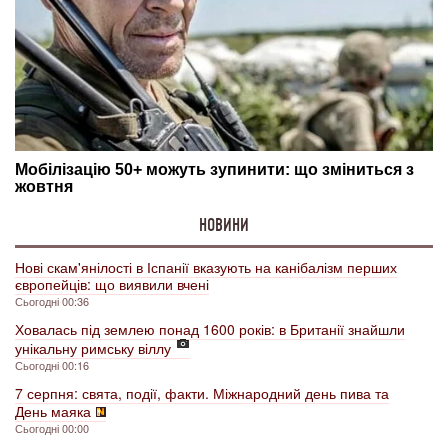
НОВИНИ
Нові скам'янілості в Іспанії вказують на канібалізм перших
європейців: що виявили вчені
Сьогодні 00:36
Ховалась під землею понад 1600 років: в Британії знайшли
унікальну римську віллу
Сьогодні 00:16
7 серпня: свята, події, факти. Міжнародний день пива та
День маяка
Сьогодні 00:00