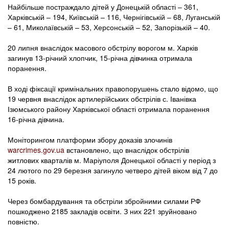
Найбільше постраждало дітей у Донецькій області – 361,
Харківській – 194, Київській – 116, Чернігівській – 68, Луганській
– 61, Миколаївській – 53, Херсонській – 52, Запорізькій – 40.
20 липня внаслідок масового обстрілу ворогом м. Харків
загинув 13-річний хлопчик, 15-річна дівчинка отримала
поранення.
В ході фіксації кримінальних правопорушень стало відомо, що
19 червня внаслідок артилерійських обстрілів с. Іванівка
Ізюмського району Харківської області отримала поранення
16-річна дівчина.
Моніторингом платформи збору доказів злочинів
warcrimes.gov.ua
встановлено, що внаслідок обстрілів
житлових кварталів м. Маріуполя Донецької області у період з
24 лютого по 29 березня загинуло четверо дітей віком від 7 до
15 років.
Через бомбардування та обстріли збройними силами РФ
пошкоджено 2185 закладів освіти. З них 221 зруйновано
повністю.