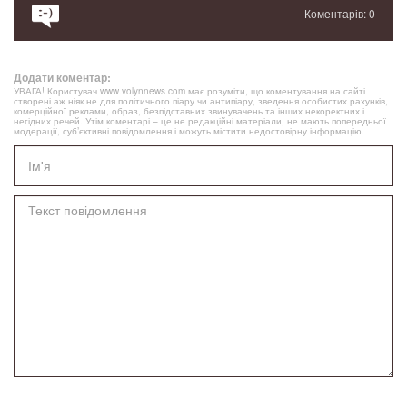
Коментарів: 0
Додати коментар:
УВАГА! Користувач www.volynnews.com має розуміти, що коментування на сайті
створені аж ніяк не для політичного піару чи антипіару, зведення особистих рахунків,
комерційної реклами, образ, безпідставних звинувачень та інших некоректних і
негідних речей. Утім коментарі – це не редакційні матеріали, не мають попередньої
модерації, суб’єктивні повідомлення і можуть містити недостовірну інформацію.