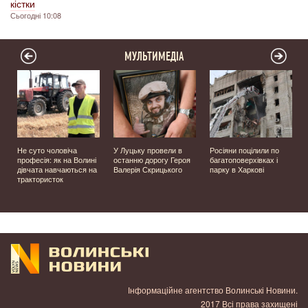
кістки
Сьогодні 10:08
МУЛЬТИМЕДІА
Не суто чоловіча
У Луцьку провели в
Росіяни поцілили по
професія: як на Волині
останню дорогу Героя
багатоповерхівках і
️
дівчата навчаються на
Валерія Скрицького
парку в Харкові
трактористок
Інформаційне агентство Волинські Новини.
2017 Всі права захищені