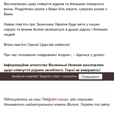
Висловлюємо щирі співчуття рідним та близьким померлого
воїна. Розділяємо разом з Вами біль втрати, сумуємо разом з
Вами.
Навіки пам’ять про Захисника України буде жити у наших
серцях та вічним болем залишиться в душах рідних і близьких
людей.
Вічна пам’ять Герою! Царство небесне!
Про час поховання повідомимо згодом», – йдеться у дописі.
Інформаційне агентство Волинські Новини висловлює
щирі співчуття рідним загиблого. Герої не вмирають!
Знайшли помилку? Виділіть текст і натисніть
Повідомити
Підписуйтесь на наш
Telegram-канал
, аби першими
дізнаватись найактуальніші новини Волині, України та світу