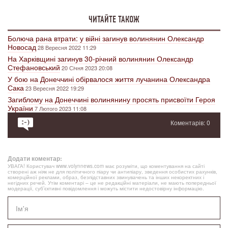
ЧИТАЙТЕ ТАКОЖ
Болюча рана втрати: у війні загинув волинянин Олександр
Новосад
28 Вересня 2022 11:29
На Харківщині загинув 30-річний волинянин Олександр
Стефановський
20 Січня 2023 20:08
У бою на Донеччині обірвалося життя лучанина Олександра
Сака
23 Вересня 2022 19:29
Загиблому на Донеччині волинянину просять присвоїти Героя
України
7 Лютого 2023 11:08
Коментарів: 0
Додати коментар:
УВАГА! Користувач www.volynnews.com має розуміти, що коментування на сайті
створені аж ніяк не для політичного піару чи антипіару, зведення особистих рахунків,
комерційної реклами, образ, безпідставних звинувачень та інших некоректних і
негідних речей. Утім коментарі – це не редакційні матеріали, не мають попередньої
модерації, суб’єктивні повідомлення і можуть містити недостовірну інформацію.