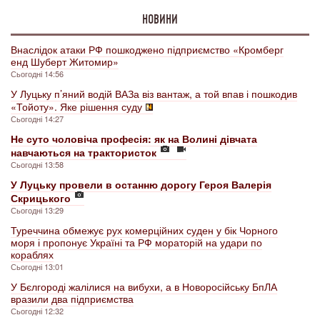
НОВИНИ
Внаслідок атаки РФ пошкоджено підприємство «Кромберг
енд Шуберт Житомир»
Сьогодні 14:56
У Луцьку п’яний водій ВАЗа віз вантаж, а той впав і пошкодив
«Тойоту». Яке рішення суду
Сьогодні 14:27
Не суто чоловіча професія: як на Волині дівчата
навчаються на трактористок
Сьогодні 13:58
У Луцьку провели в останню дорогу Героя Валерія
Скрицького
Сьогодні 13:29
Туреччина обмежує рух комерційних суден у бік Чорного
моря і пропонує Україні та РФ мораторій на удари по
кораблях
Сьогодні 13:01
У Бєлгороді жалілися на вибухи, а в Новоросійську БпЛА
вразили два підприємства
Сьогодні 12:32