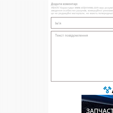
Додати коментар:
УВАГА! Користувач www.volynnews.com має розуміти
зведення особистих рахунків, комерційної реклами
це не редакційні матеріали, не мають попередньої