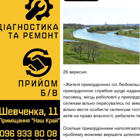
26 вересня.
«Жителі прикордонних сіл Любомльсь
прикордонною службою щодо надання 
пасовищ, місць риболовлі у прикорд
селянам вільно пересуватись по землі
вільно вести особисте селянське гос
актів на право власності, рибалити т
Оскільки прикордонники наполягають
проблему можливо вирішити шляхом вн