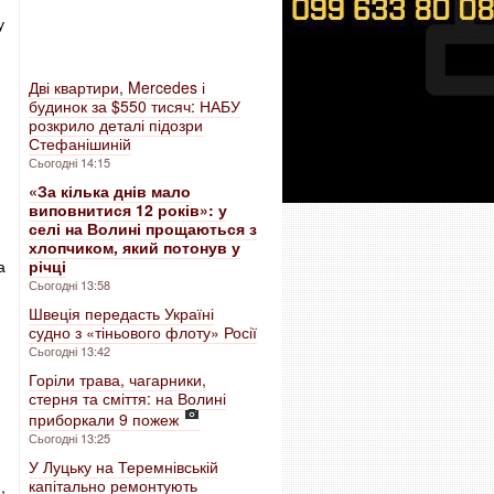
у
Дві квартири, Mercedes і
будинок за $550 тисяч: НАБУ
розкрило деталі підозри
Стефанішиній
Сьогодні 14:15
«За кілька днів мало
виповнитися 12 років»: у
селі на Волині прощаються з
хлопчиком, який потонув у
а
річці
Сьогодні 13:58
Швеція передасть Україні
судно з «тіньового флоту» Росії
Сьогодні 13:42
Горіли трава, чагарники,
стерня та сміття: на Волині
приборкали 9 пожеж
Сьогодні 13:25
У Луцьку на Теремнівській
капітально ремонтують
,