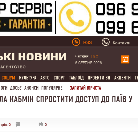
RSS
Контакти
ЧЕТВЕР
15:21
6 СЕРПНЯ 2026
СОЦІУМ
КУЛЬТУРА
АВТО
СПОРТ
ТАБЛОЇД
ПРОЕКТИ ВН
АКЦЕНТИ
Т
ЛОГИ
ДОСЬЄ
АНОНСИ
ПОПУЛЯРНЕ
ЗАПИТАЙ ЮРИСТА
А КАБМІН СПРОСТИТИ ДОСТУП ДО ПАЇВ У
арів:
0
0