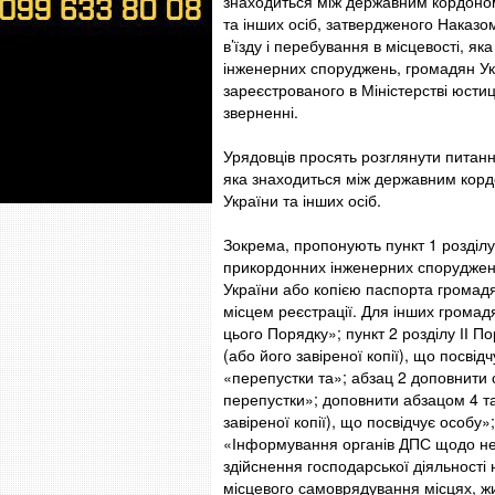
знаходиться між державним кордоном
та інших осіб, затвердженого Наказо
в’їзду і перебування в місцевості, я
інженерних споруджень, громадян Укр
зареєстрованого в Міністерстві юстиц
зверненні.
Урядовців просять розглянути питання
яка знаходиться між державним корд
України та інших осіб.
Зокрема, пропонують пункт 1 розділу І
прикордонних інженерних споруджен
України або копією паспорта громад
місцем реєстрації. Для інших громад
цього Порядку»; пункт 2 розділу ІІ 
(або його завіреної копії), що посвід
«перепустки та»; абзац 2 доповнити
перепустки»; доповнити абзацом 4 та
завіреної копії), що посвідчує особу
«Інформування органів ДПС щодо нео
здійснення господарської діяльності
місцевого самоврядування місцях, жи