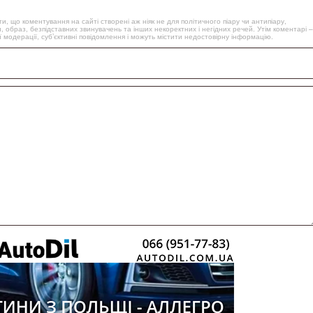
, що коментування на сайті створені аж ніяк не для політичного піару чи антипіару,
, образ, безпідставних звинувачень та інших некоректних і негідних речей. Утім коментарі –
 модерації, суб’єктивні повідомлення і можуть містити недостовірну інформацію.