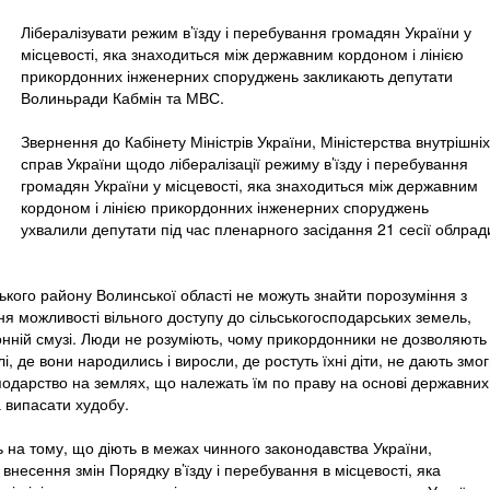
Лібералізувати режим в’їзду і перебування громадян України у
місцевості, яка знаходиться між державним кордоном і лінією
прикордонних інженерних споруджень закликають депутати
Волиньради Кабмін та МВС.
Звернення до Кабінету Міністрів України, Міністерства внутрішніх
справ України щодо лібералізації режиму в’їзду і перебування
громадян України у місцевості, яка знаходиться між державним
кордоном і лінією прикордонних інженерних споруджень
ухвалили депутати під час пленарного засідання 21 сесії облрад
кого району Волинської області не можуть знайти порозуміння з
можливості вільного доступу до сільськогосподарських земель,
онній смузі. Люди не розуміють, чому прикордонники не дозволяють
, де вони народились і виросли, де ростуть їхні діти, не дають змо
подарство на землях, що належать їм по праву на основі державних
а випасати худобу.
 на тому, що діють в межах чинного законодавства України,
есення змін Порядку в’їзду і перебування в місцевості, яка