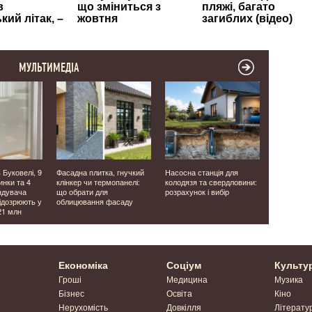
МУЛЬТИМЕДІА
 Буковелі, 9
Фасадна плитка, гнучкий
Насосна станція для
У центрі Л
инки та 4
клінкер чи термопанелі:
колодязя та свердловини:
освячують
ндувача
що обрати для
розрахунок і вибір
Яблучний 
підозрюють у
облицювання фасаду
Фоторепор
21 млн
Економіка
Соціум
Культу
Гроші
Медицина
Музика
Бізнес
Освіта
Кіно
Нерухомість
Довкілля
Літерату