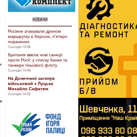
НОВИНИ
Росіяни атакували дроном
маршрутку в Херсоні, п'ятеро
поранених
Сьогодні 15:06
Британія ввела нові санкції
проти Росії: у списку банки та
и
танкери тіньового флоту
Сьогодні 14:49
На Донеччині загинув
військовий з Луцька
Михайло Сафатюк
Сьогодні 14:32
ги