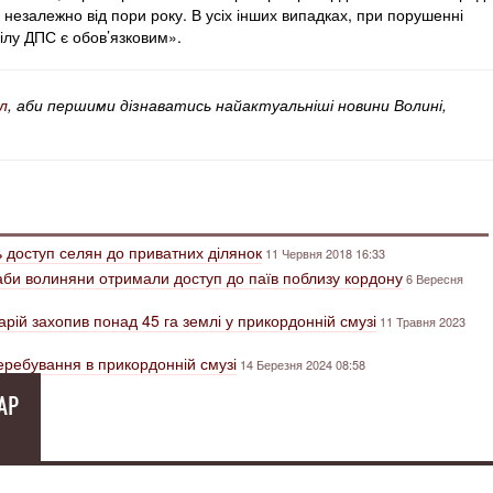
, незалежно від пори року. В усіх інших випадках, при порушенні
ілу ДПС є обов’язковим».
л
, аби першими дізнаватись найактуальніші новини Волині,
доступ селян до приватних ділянок
11 Червня 2018 16:33
аби волиняни отримали доступ до паїв поблизу кордону
6 Вересня
арій захопив понад 45 га землі у прикордонній смузі
11 Травня 2023
ребування в прикордонній смузі
14 Березня 2024 08:58
АР