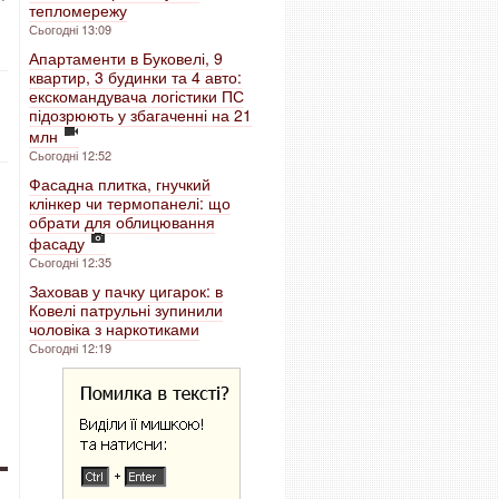
тепломережу
Сьогодні 13:09
Апартаменти в Буковелі, 9
квартир, 3 будинки та 4 авто:
екскомандувача логістики ПС
підозрюють у збагаченні на 21
млн
Сьогодні 12:52
Фасадна плитка, гнучкий
клінкер чи термопанелі: що
обрати для облицювання
фасаду
Сьогодні 12:35
Заховав у пачку цигарок: в
Ковелі патрульні зупинили
чоловіка з наркотиками
Сьогодні 12:19