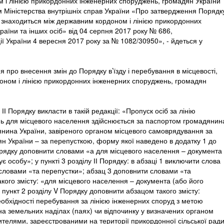
 і лінією прикордонних інженерних споруджень, громадян України
м Міністерства внутрішніх справ України «Про затвердження Порядк
ка знаходиться між державним кордоном і лінією прикордонних
аїни та інших осіб» від 04 серпня 2017 року № 686,
ії України 4 вересня 2017 року за № 1082/30950», - йдеться у
 про внесення змін до Порядку в’їзду і перебування в місцевості,
оном і лінією прикордонних інженерних споруджень, громадян
І Порядку викласти в такій редакції: «Пропуск осіб за лінію
ь для місцевого населення здійснюється за паспортом громадянин
янина України, завіреного органом місцевого самоврядування за
ян України – за перепусткою, форму якої наведено в додатку 1 до
Порядку доповнити словами «а для місцевого населення – документа
чує особу»; у пункті 3 розділу ІІ Порядку: в абзаці 1 виключити слова
 словами «та перепустки»; абзац 3 доповнити словами «та
кого змісту: «для місцевого населення – документа (або його
»; пункт 2 розділу V Порядку доповнити абзацом такого змісту:
бхідності перебування за лінією інженерних споруд з метою
 на земельних наділах (паях) чи відпочинку у визначених органом
телями, зареєстрованими на території прикордонної сільської ради