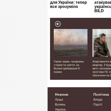
Поки довкола всі
Горіли трава, чагарники,
Апартаменти в
 рости
відпочивають, вони на
стерня та сміття: на
квартир, 3 буд
су
сторожі. Як на Світязі
Волині приборкали 9
авто: екскома
працює водна поліція
пожеж
логістики ПС 
збагаченні на 
Новини
Політика
Луцьк
Влада
Волинь
Партії
Україна