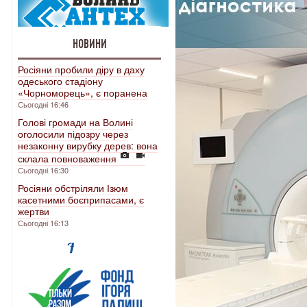
НОВИНИ
Росіяни пробили діру в даху
одеського стадіону
«Чорноморець», є поранена
Сьогодні 16:46
Голові громади на Волині
оголосили підозру через
незаконну вирубку дерев: вона
склала повноваження
Сьогодні 16:30
Росіяни обстріляли Ізюм
касетними боєприпасами, є
жертви
Сьогодні 16:13