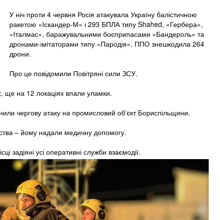
У ніч проти 4 червня Росія атакувала Україну балістичною
ракетою «Іскандер-М» і 293 БПЛА типу Shahed, «Гербера»,
«Італмас», баражувальними боєприпасами «Бандероль» та
дронами-імітаторами типу «Пародія». ППО знешкодила 264
дрони.
Про це повідомили Повітряні сили ЗСУ.
х, ще на 12 локаціях впали уламки.
снили чергову атаку на промисловий обʼєкт Бориспільщини.
ства – йому надали медичну допомогу.
ісці задіяні усі оперативні служби взаємодії.