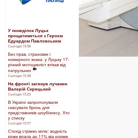
У понеділок Луцьк
прощатиметься з Героєм
Едуардом Павловським
Сьогодні 15:56
Без прав, страховки і
номерного знака: у Луцьку 17-
річний мотоцикліст втікав від
патрульних
Сьогодні 15:39
На фронті загинув лучанин
Валерій Скрицький
Сьогодні 15:23
В Україні запропонували
скасувати бронь для
представників шоубізнесу. Хто
у списку
Сьогодні 15:07
Стохід стрімко міліє: водність
річки впала до 11% від норми