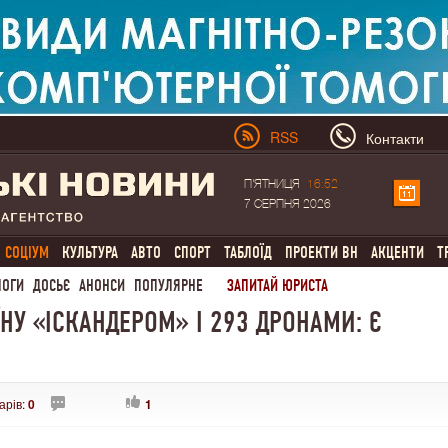
RSS
Контакти
П'ЯТНИЦЯ
16:52
7 СЕРПНЯ 2026
СОЦІУМ
КУЛЬТУРА
АВТО
СПОРТ
ТАБЛОЇД
ПРОЕКТИ ВН
АКЦЕНТИ
Т
ЛОГИ
ДОСЬЄ
АНОНСИ
ПОПУЛЯРНЕ
ЗАПИТАЙ ЮРИСТА
ЇНУ «ІСКАНДЕРОМ» І 293 ДРОНАМИ: Є
арів:
0
1