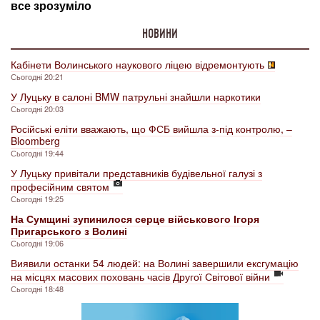
НОВИНИ
Кабінети Волинського наукового ліцею відремонтують
Сьогодні 20:21
У Луцьку в салоні BMW патрульні знайшли наркотики
Сьогодні 20:03
Російські еліти вважають, що ФСБ вийшла з-під контролю, –
Bloomberg
Сьогодні 19:44
У Луцьку привітали представників будівельної галузі з
професійним святом
Сьогодні 19:25
На Сумщині зупинилося серце військового Ігоря
Пригарського з Волині
Сьогодні 19:06
Виявили останки 54 людей: на Волині завершили ексгумацію
на місцях масових поховань часів Другої Світової війни
Сьогодні 18:48