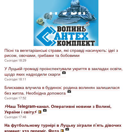
Пісні та вегетаріанські страви, які справді насичують: ідеї з
рисом, овочами, грибами та бобовими
Сьогодні 18:29
У Луцькій громаді проінспектували укриття в закладах освіти,
щодо яких надходили скарги
Сьогодні 18:11
Блискавка влучила в будинок: родина волинян залишилася
без житла. Необхідна допомога
Сьогодні 17:52
⚡️Наш Telegram-канал. Оперативні новини з Волині,
України і світу⚡️
Сьогодні 17:46
На футбольному турнірі в Луцьку зіграли п’ять дівочих
команд: хто переміг. Фото