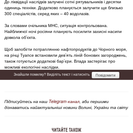
До ліквідації наслідків залучені сотні рятувальників і десятки
одиниць техніки. Додатково планується залучити ще близько
300 спеціалістів, серед яких – 40 водолазів.
За словами очільника МНС, ситуація контрольована.
Найближчої ночі росіяни планують посилити захисні насипи
довкола об’єкта.
Щоб запобігти потраплянню нафтопродуктів до Чорного моря,
на річці Туапсе встановили дев’ять ліній бонових загороджень,
також готуються додаткові бар’єри. Влада застерігає про
можливі екологічні наслідки.
Знайшли помилку? Виділіть текст і натисніть
Повідомити
Підписуйтесь на наш
Telegram-канал
, аби першими
дізнаватись найактуальніші новини Волині, України та світу
ЧИТАЙТЕ ТАКОЖ