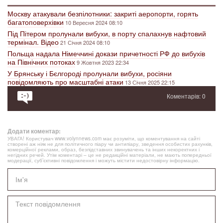
Москву атакували безпілотники: закриті аеропорти, горять
багатоповерхівки
10 Вересня 2024 08:10
Під Пітером пролунали вибухи, в порту спалахнув нафтовий
термінал. Відео
21 Січня 2024 08:10
Польща надала Німеччині докази причетності РФ до вибухів
на Північних потоках
9 Жовтня 2023 22:34
У Брянську і Бєлгороді пролунали вибухи, росіяни
повідомляють про масштабні атаки
13 Січня 2025 22:15
Коментарів: 0
Додати коментар:
УВАГА! Користувач www.volynnews.com має розуміти, що коментування на сайті
створені аж ніяк не для політичного піару чи антипіару, зведення особистих рахунків,
комерційної реклами, образ, безпідставних звинувачень та інших некоректних і
негідних речей. Утім коментарі – це не редакційні матеріали, не мають попередньої
модерації, суб’єктивні повідомлення і можуть містити недостовірну інформацію.