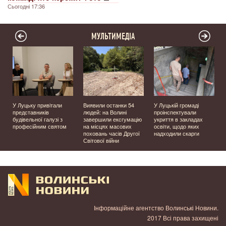
Сьогодні 17:36
МУЛЬТИМЕДІА
У Луцьку привітали
Виявили останки 54
У Луцькій громаді
представників
людей: на Волині
проінспектували
будівельної галузі з
завершили ексгумацію
укриття в закладах
професійним святом
на місцях масових
освіти, щодо яких
поховань часів Другої
надходили скарги
Світової війни
Інформаційне агентство Волинські Новини.
2017 Всі права захищені