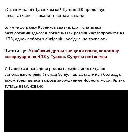
«Станом на ніч Туапсинський Вулкан 3.0 продовжує
вивергатися», – писали телеграм-канали.
Ближче до ранку Куренков заявив, що після атаки
безпілотників вдалося локалізувати розлив нафтопродуктів на
НПЗ, однак роботи з ліквідації наслідків ще тривають.
Читати ще:
Українські дрони знищили понад половину
резервуарів на НПЗ у Туапсе. Супутникові знімки
У Туапсе запровадили режим надзвичайної ситуації
регіонального рівня: понад 30 вулиць залишилися без води,
також зберігається загроза забруднення Чорного моря. Кілька
вулиць евакуйовано.