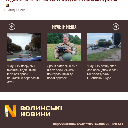
Сьогодні 17:05
МУЛЬТИМЕДІА
У Луцьку патрульні
Дрони замість керма:
У Луцьку зіткнулися
виявили водія, який
шлях волинського
два авто: двох людей
їхав без прав і
прикордонника до
госпіталізували.
неналежно перевозив
нової професії
Оновлено. Відео
дітей
Інформаційне агентство Волинські Новини.