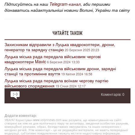
Підписуйтесь на наш
Telegram-канал
, аби першими
дізнаватись найактуальніші новини Волині, України та світу
ЧИТАЙТЕ ТАКОЖ
Захисникам відправили з Луцька квадрокоптери, дрони,
генератор та зарядну станцію
20 Березня 2025 20:23
Луцька міська рада передала військовим чергові
квадрокоптери Mavic
6 Березня 2024 13:33
Луцька міська рада передала військовим дрони, зарядні
станції та протимінне взуття
19 Квітня 2024 16:58
Луцька міська рада передала воїнам чергову партію
військового спорядження
19 Січня 2024 12:17
Коментарів: 0
Додати коментар:
УВАГА! Користувач www.volynnews.com має розуміти, що коментування на сайті
створені аж ніяк не для політичного піару чи антипіару, зведення особистих рахунків,
комерційної реклами, образ, безпідставних звинувачень та інших некоректних і
негідних речей. Утім коментарі – це не редакційні матеріали, не мають попередньої
модерації, суб’єктивні повідомлення і можуть містити недостовірну інформацію.