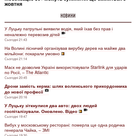
НОВИНИ
У Луцьку патрульні виявили водія, який їхав без прав і
неналежно перевозив дітей
Сьогодні 21:43
На Волині лісничий організував вирубку дерев на майже два
мільйони: покарали умовно
Сьогодні 21:14
Маск не дозволив Україні використовувати Starlink для ударів
по Росії, – The Atlantic
Сьогодні 20:45
Дрони замість керма: шлях волинського прикордонника
до нової професії
Сьогодні 20:16
У Луцьку зіткнулися два авто: двох людей
госпіталізували. Оновлено. Відео
Сьогодні 19:47
Вибух у московському ресторані: померла ще одна родичка
генерала Чайка, – ЗМІ
Сьогодні 19:30