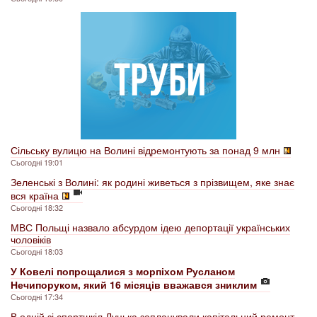
Сільську вулицю на Волині відремонтують за понад 9 млн
Сьогодні 19:01
Зеленські з Волині: як родині живеться з прізвищем, яке знає
вся країна
Сьогодні 18:32
МВС Польщі назвало абсурдом ідею депортації українських
чоловіків
Сьогодні 18:03
У Ковелі попрощалися з морпіхом Русланом
Нечипоруком, який 16 місяців вважався зниклим
Сьогодні 17:34
В одній зі спортшкіл Луцька запланували капітальний ремонт