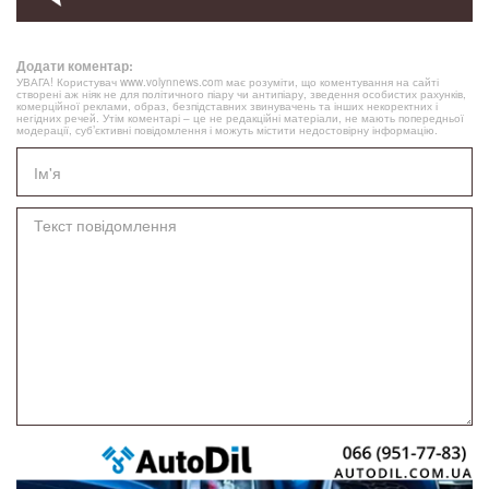
Додати коментар:
УВАГА! Користувач www.volynnews.com має розуміти, що коментування на сайті
створені аж ніяк не для політичного піару чи антипіару, зведення особистих рахунків,
комерційної реклами, образ, безпідставних звинувачень та інших некоректних і
негідних речей. Утім коментарі – це не редакційні матеріали, не мають попередньої
модерації, суб’єктивні повідомлення і можуть містити недостовірну інформацію.