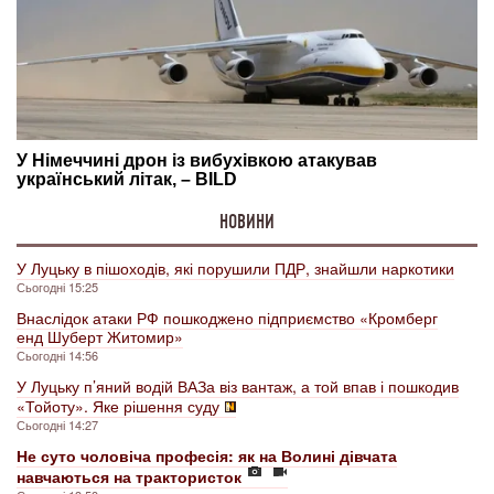
НОВИНИ
У Луцьку в пішоходів, які порушили ПДР, знайшли наркотики
Сьогодні 15:25
Внаслідок атаки РФ пошкоджено підприємство «Кромберг
енд Шуберт Житомир»
Сьогодні 14:56
У Луцьку п’яний водій ВАЗа віз вантаж, а той впав і пошкодив
«Тойоту». Яке рішення суду
Сьогодні 14:27
Не суто чоловіча професія: як на Волині дівчата
навчаються на трактористок