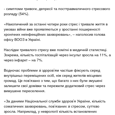
- симптоми тривоги, депресії та посттравматичного стресового
розладу (54%).
«Накопичений за останні чотири роки стрес і тривале життя в
умовах війни вже проявляються у зростанні поширеності
хронічних неінфекційних захворювань», – наголосив голова
офісу ВООЗ в Україні.
Наслідки тривалого стресу вже помітні в медичній статистиці.
Зокрема, кількість госпіталізацій через інсульт зросла на 11%, а
через інфаркт – на 7%.
Водночас проблеми зі здоров’ям частіше фіксують серед
внутрішньо переміщених осіб, ніж серед жителів місцевих
громад. Це пов’язано з тим, що багато з них були змушені
залишити свої домівки та пережили додатковий стрес через
вимушене переселення.
«За даними Національної служби здоров’я України, кількість
соматичних захворювань, пов’язаних зі стресом, суттєво
зросла. Наприклад, у неврології кількість встановлених