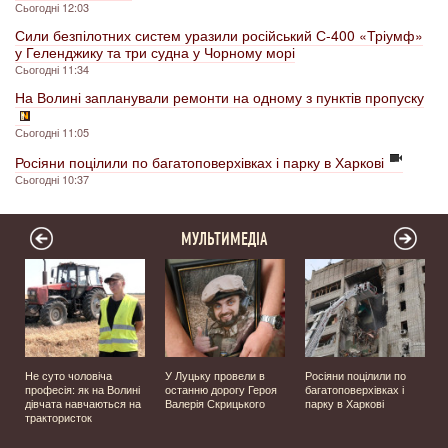
Сьогодні 12:03
Сили безпілотних систем уразили російський С-400 «Тріумф»
у Геленджику та три судна у Чорному морі
Сьогодні 11:34
На Волині запланували ремонти на одному з пунктів пропуску
Сьогодні 11:05
Росіяни поцілили по багатоповерхівках і парку в Харкові
Сьогодні 10:37
МУЛЬТИМЕДІА
Не суто чоловіча
У Луцьку провели в
Росіяни поцілили по
професія: як на Волині
останню дорогу Героя
багатоповерхівках і
️
дівчата навчаються на
Валерія Скрицького
парку в Харкові
трактористок