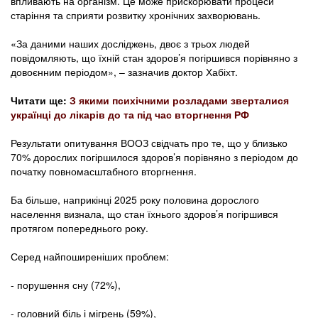
впливають на організм. Це може прискорювати процеси
старіння та сприяти розвитку хронічних захворювань.
«За даними наших досліджень, двоє з трьох людей
повідомляють, що їхній стан здоров’я погіршився порівняно з
довоєнним періодом», – зазначив доктор Хабіхт.
Читати ще:
З якими психічними розладами зверталися
українці до лікарів до та під час вторгнення РФ
Результати опитування ВООЗ свідчать про те, що у близько
70% дорослих погіршилося здоров’я порівняно з періодом до
початку повномасштабного вторгнення.
Ба більше, наприкінці 2025 року половина дорослого
населення визнала, що стан їхнього здоров’я погіршився
протягом попереднього року.
Серед найпоширеніших проблем:
- порушення сну (72%),
- головний біль і мігрень (59%),