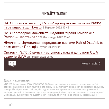
ЧИТАЙТЕ ТАКОЖ
НАТО посилює захист у Європі: протиракетні системи Patriot
перекидають до Польщі
9 Березня 2022 13:46
НАТО обговорює можливість надання Україні комплексів
Patriot, – Столтенберг
29 Листопада 2022 23:45
Німеччина відмовилася передавати системи Patriot Україні, їх
розмістять в Польщі
6 Грудня 2022 22:22
Системи Patriot будуть у наступному пакеті допомоги США
разом із JDAM
21 Грудня 2022 08:59
Коментарів: 0
Додати коментар:
УВАГА! Користувач www.volynnews.com має розуміти, що коментування на сайті
створені аж ніяк не для політичного піару чи антипіару, зведення особистих рахунків,
комерційної реклами, образ, безпідставних звинувачень та інших некоректних і
негідних речей. Утім коментарі – це не редакційні матеріали, не мають попередньої
модерації, суб’єктивні повідомлення і можуть містити недостовірну інформацію.