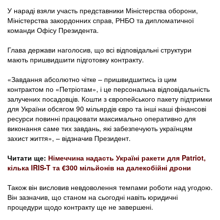
У нараді взяли участь представники Міністерства оборони,
Міністерства закордонних справ, РНБО та дипломатичної
команди Офісу Президента.
Глава держави наголосив, що всі відповідальні структури
мають пришвидшити підготовку контракту.
«Завдання абсолютно чітке – пришвидшитись із цим
контрактом по «Петріотам», і це персональна відповідальність
залучених посадовців. Кошти з європейського пакету підтримки
для України обсягом 90 мільярдів євро та інші наші фінансові
ресурси повинні працювати максимально оперативно для
виконання саме тих завдань, які забезпечують українцям
захист життя», – відзначив Президент.
Читати ще:
Німеччина надасть Україні ракети для Patriot,
кілька IRIS-T та €300 мільйонів на далекобійні дрони
Також він висловив невдоволення темпами роботи над угодою.
Він зазначив, що станом на сьогодні навіть юридичні
процедури щодо контракту ще не завершені.