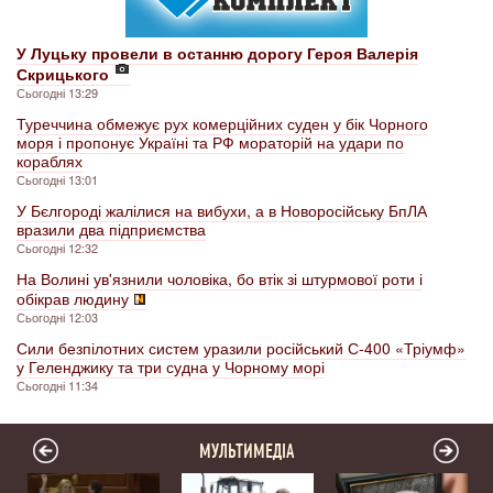
У Луцьку провели в останню дорогу Героя Валерія
Скрицького
Сьогодні 13:29
Туреччина обмежує рух комерційних суден у бік Чорного
моря і пропонує Україні та РФ мораторій на удари по
кораблях
Сьогодні 13:01
У Бєлгороді жалілися на вибухи, а в Новоросійську БпЛА
вразили два підприємства
Сьогодні 12:32
На Волині ув'язнили чоловіка, бо втік зі штурмової роти і
обікрав людину
Сьогодні 12:03
Сили безпілотних систем уразили російський С-400 «Тріумф»
у Геленджику та три судна у Чорному морі
Сьогодні 11:34
МУЛЬТИМЕДІА