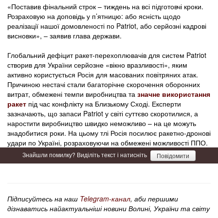
«Поставив фінальний строк – тиждень на всі підготовчі кроки.
Розраховую на доповідь у п’ятницю: або ясність щодо
реалізації нашої домовленості по Patriot, або серйозні кадрові
висновки», – заявив глава держави.
Глобальний дефіцит ракет-перехоплювачів для систем Patriot
створив для України серйозне «вікно вразливості», яким
активно користується Росія для масованих повітряних атак.
Причиною нестачі стали багаторічне скорочення оборонних
витрат, обмежені темпи виробництва та
значне використання
ракет
під час конфлікту на Близькому Сході. Експерти
зазначають, що запаси Patriot у світі суттєво скоротилися, а
наростити виробництво швидко неможливо – на це можуть
знадобитися роки. На цьому тлі Росія посилює ракетно-дронові
удари по Україні, розраховуючи на обмежені можливості ППО.
Знайшли помилку? Виділіть текст і натисніть
Повідомити
Підписуйтесь на наш
Telegram-канал
, аби першими
дізнаватись найактуальніші новини Волині, України та світу