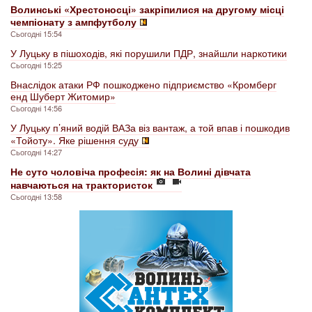
Волинські «Хрестоносці» закріпилися на другому місці
чемпіонату з ампфутболу
Сьогодні 15:54
У Луцьку в пішоходів, які порушили ПДР, знайшли наркотики
Сьогодні 15:25
Внаслідок атаки РФ пошкоджено підприємство «Кромберг
енд Шуберт Житомир»
Сьогодні 14:56
У Луцьку п’яний водій ВАЗа віз вантаж, а той впав і пошкодив
«Тойоту». Яке рішення суду
Сьогодні 14:27
Не суто чоловіча професія: як на Волині дівчата
навчаються на трактористок
Сьогодні 13:58