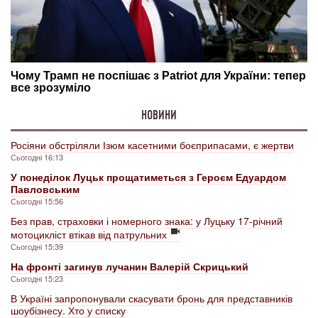
НОВИНИ
Росіяни обстріляли Ізюм касетними боєприпасами, є жертви
Сьогодні 16:13
У понеділок Луцьк прощатиметься з Героєм Едуардом
Павловським
Сьогодні 15:56
Без прав, страховки і номерного знака: у Луцьку 17-річний
мотоцикліст втікав від патрульних
Сьогодні 15:39
На фронті загинув лучанин Валерій Скрицький
Сьогодні 15:23
В Україні запропонували скасувати бронь для представників
шоубізнесу. Хто у списку