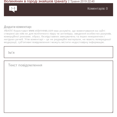
Волинянин в городі знайшов гранату
2 Травня 2019 22:40
Коментарів: 0
Додати коментар:
УВАГА! Користувач www.volynnews.com має розуміти, що коментування на сайті
створені аж ніяк не для політичного піару чи антипіару, зведення особистих рахунків,
комерційної реклами, образ, безпідставних звинувачень та інших некоректних і
негідних речей. Утім коментарі – це не редакційні матеріали, не мають попередньої
модерації, суб’єктивні повідомлення і можуть містити недостовірну інформацію.