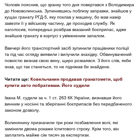
Чоловік пояснив, що зранку того дня повертався з Володимира
до Нововолинська. Зупинившись поблизу заправки, знайшов у
кущах гранату РГД-5, яку поклав у машину, бо мав намір
завезти її у військову частину, де проходив службу. Як
наголосив, попередньо розібрав вказаний боєприпас, адже
знайшов гранату в корпусі з увімкненим запалом.
Ввечері його транспортний засіб зупинили працівники поліції
та під час огляду виявили і вилучили знахідку. Обвинувачений
повністю визнав свою вину, щиро розкаявся. З його слів, якби
знав, що так станеться, то не піднімав би знайдене.
Читати ще:
Ковельчанин продавав гранатомети, щоб
купити авто побратимам. Його судили
Івана М. судили за ч. 1 ст. 263 КК України, визнавши його
винним у носінні та зберіганні боєприпасів без передбаченого
законом дозволу.
Волинянину призначили три роки позбавлення волі, які
замінили двома роками іспитового строку. Крім того, він
заплатить майже сім тисяч за експертизи.