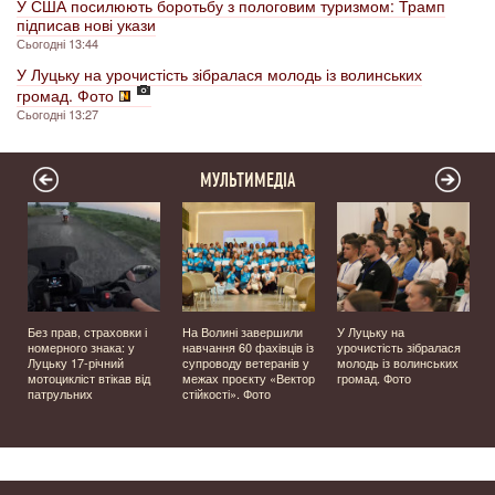
У США посилюють боротьбу з пологовим туризмом: Трамп
підписав нові укази
Сьогодні 13:44
У Луцьку на урочистість зібралася молодь із волинських
громад. Фото
Сьогодні 13:27
МУЛЬТИМЕДІА
Без прав, страховки і
На Волині завершили
У Луцьку на
номерного знака: у
навчання 60 фахівців із
урочистість зібралася
Луцьку 17-річний
супроводу ветеранів у
молодь із волинських
мотоцикліст втікав від
межах проєкту «Вектор
громад. Фото
патрульних
стійкості». Фото