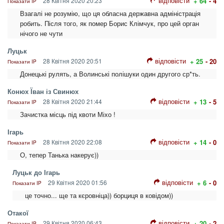
відповісти
28 Квітня 2020 20:23
+ 64
- 4
Показати IP
Взагалі не розумію, що ця обласна державна адміністрація
робить. Після того, як помер Борис Клімчук, про цей орган
нічого не чути
Луцьк
відповісти
28 Квітня 2020 20:51
+ 25
- 20
Показати IP
Донецькі рулять, а Волинські полішуки один другого ср*ть.
Конюх Їван із Свинюх
відповісти
28 Квітня 2020 21:44
+ 13
- 5
Показати IP
Зачистка місць під квоти Міхо !
Ігарь
відповісти
28 Квітня 2020 22:08
+ 14
- 0
Показати IP
О, тепер Танька накерує))
Луцьк до Ігарь
відповісти
29 Квітня 2020 01:56
+ 6
- 0
Показати IP
це точно... ще та кєровніца)) борциця в ковідом))
Отакої
відповісти
29 Квітня 2020 06:43
+ 20
- 2
Показати IP