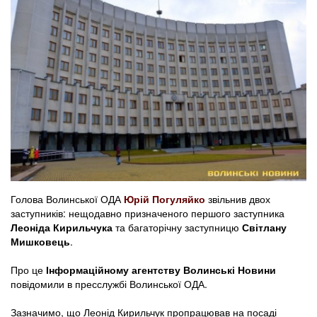
Голова Волинської ОДА
Юрій Погуляйко
звільнив двох
заступників: нещодавно призначеного першого заступника
Леоніда Кирильчука
та багаторічну заступницю
Світлану
Мишковець
.
Про це
Інформаційному агентству Волинські Новини
повідомили в пресслужбі Волинської ОДА.
Зазначимо, що Леонід Кирильчук пропрацював на посаді