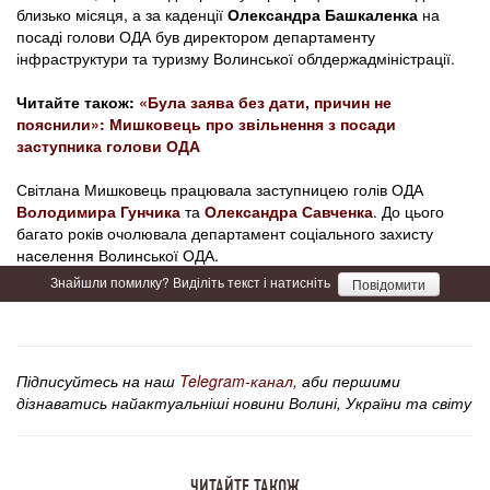
близько місяця, а за каденції
Олександра Башкаленка
на
посаді голови ОДА був директором департаменту
інфраструктури та туризму Волинської облдержадміністрації.
Читайте також:
«Була заява без дати, причин не
пояснили»: Мишковець про звільнення з посади
заступника голови ОДА
Світлана Мишковець працювала заступницею голів ОДА
Володимира Гунчика
та
Олександра Савченка
. До цього
багато років очолювала департамент соціального захисту
населення Волинської ОДА.
Знайшли помилку? Виділіть текст і натисніть
Повідомити
Підписуйтесь на наш
Telegram-канал
, аби першими
дізнаватись найактуальніші новини Волині, України та світу
ЧИТАЙТЕ ТАКОЖ