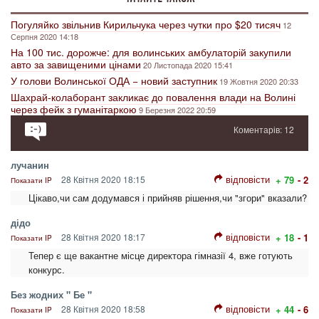
Погуляйко звільнив Кирильчука через чутки про $20 тисяч
12
Серпня 2020 14:18
На 100 тис. дорожче: для волинських амбулаторій закупили
авто за завищеними цінами
20 Листопада 2020 15:41
У голови Волинської ОДА − новий заступник
19 Жовтня 2020 20:33
Шахрай-колаборант закликає до повалення влади на Волині
через фейк з гуманітаркою
9 Березня 2022 20:59
Коментарів: 12
лучанин
відповісти
28 Квітня 2020 18:15
+ 79
- 2
Показати IP
Цікаво,чи сам додумався і прийняв рішення,чи "згори" вказали?
дідо
відповісти
28 Квітня 2020 18:17
+ 18
- 1
Показати IP
Тепер є ще вакантне місце директора гімназії 4, вже готують
конкурс.
Без жодних " Бе "
відповісти
28 Квітня 2020 18:58
+ 44
- 6
Показати IP