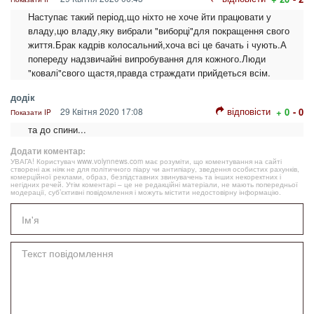
Наступає такий період,що ніхто не хоче йти працювати у
владу,цю владу,яку вибрали "виборці"для покращення свого
життя.Брак кадрів колосальний,хоча всі це бачать і чують.А
попереду надзвичайні випробування для кожного.Люди
"ковалі"свого щастя,правда страждати прийдеться всім.
додік
відповісти
29 Квітня 2020 17:08
+ 0
- 0
Показати IP
та до спини...
Додати коментар:
УВАГА! Користувач www.volynnews.com має розуміти, що коментування на сайті
створені аж ніяк не для політичного піару чи антипіару, зведення особистих рахунків,
комерційної реклами, образ, безпідставних звинувачень та інших некоректних і
негідних речей. Утім коментарі – це не редакційні матеріали, не мають попередньої
модерації, суб’єктивні повідомлення і можуть містити недостовірну інформацію.