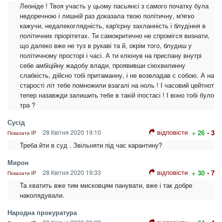
Леоніде ! Твоя участь у цьому пасьянсі з самого початку була
недоречною і лишній раз доказала твою політичну, м'ягко
кажучи, недалекоглядність, кар'єрну захланність і блудіння в
політичних пріорітетах. Ти самокритично не спромігся визнати,
що далеко вже не туз в рукаві та й, окрім того, блудиш у
політичному просторі і часі. А ти клюнув на приспану внутрі
себе амбіційну жадобу влади, проявивши сіюхвилинну
слабкість, дійсно тобі притаманну, і не возвладав с собою. А на
старості літ тебе помножили взагалі на ноль ! І часовий цейтнот
тепер назавжди залишить тебе в такій іпостасі ! І воно тобі було
тра ?
Сусід
відповісти
28 Квітня 2020 19:10
+ 26
- 3
Показати IP
Треба йти в суд . Звільняти під час карантину?
Мирон
відповісти
28 Квітня 2020 19:33
+ 30
- 7
Показати IP
Та хватить вже тим мисковцям панувати, вже і так добре
наколядували.
Народна прокуратура