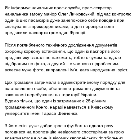
Як інформує начальник прес-служби, прес-секретар
начальника загону майор Олег Личковський, під час контролю
один із цих пасажирів дуже занепокоєно себе поводив при
спілкуванні з прикордонниками, а для перевірки вони
пред’явили паспорти громадян Франції.
Після поглибленого технічного дослідження документів
охоронці кордону встановили, що один із паспортів його
пред’явнику взагалі не належить, тобто є чужим та вдало
підібраним по фото, а другий – є частково підробленим:
вклеєне чуже фото, виправлені ім’я, дата народження, зріст.
Цих громадян затримали в адміністративному порядку для
встановлення особи, обставин отримання документів та
законності перебування на території України.
Відомо тільки, що один із затриманих є 25-річним
громадянином Конго, наразі навчається в Київському
університеті імені Тараса Шевченка.
З його слів, дуже добре грає в футбол та одного разу
погодився на пропозицію невідомого спостерігача за грою
влаштуватися в один із відомих європейських футбольних