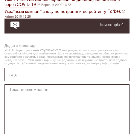
через COVID-19
25 Вересня 2020 13:53
Українські компанії знову не потрапили до рейтингу Forbes
22
Квітня 2010 13:28
Коментарів: 0
Додати коментар:
УВАГА! Користувач www.volynnews.com має розуміти, що коментування на сайті
створені аж ніяк не для політичного піару чи антипіару, зведення особистих рахунків,
комерційної реклами, образ, безпідставних звинувачень та інших некоректних і
негідних речей. Утім коментарі – це не редакційні матеріали, не мають попередньої
модерації, суб’єктивні повідомлення і можуть містити недостовірну інформацію.