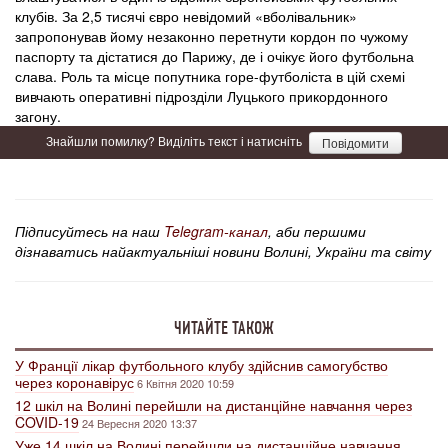
клубів. За 2,5 тисячі євро невідомий «вболівальник»
запропонував йому незаконно перетнути кордон по чужому
паспорту та дістатися до Парижу, де і очікує його футбольна
слава. Роль та місце попутника горе-футболіста в цій схемі
вивчають оперативні підрозділи Луцького прикордонного
загону.
Знайшли помилку? Виділіть текст і натисніть
Повідомити
Підписуйтесь на наш
Telegram-канал
, аби першими
дізнаватись найактуальніші новини Волині, України та світу
ЧИТАЙТЕ ТАКОЖ
У Франції лікар футбольного клубу здійснив самогубство
через коронавірус
6 Квітня 2020 10:59
12 шкіл на Волині перейшли на дистанційне навчання через
COVID-19
24 Вересня 2020 13:37
Уже 14 шкіл на Волині перейшли на дистанційне навчання