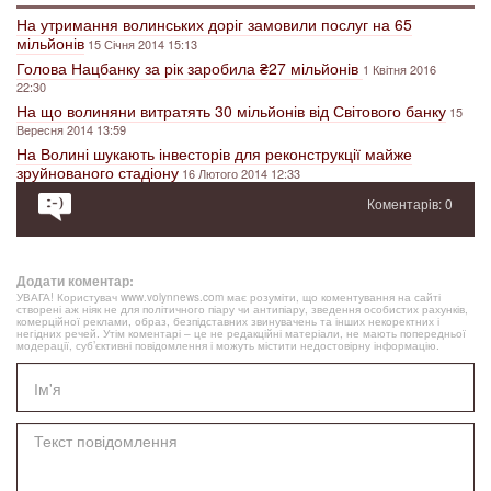
На утримання волинських доріг замовили послуг на 65
мільйонів
15 Січня 2014 15:13
Голова Нацбанку за рік заробила ₴27 мільйонів
1 Квітня 2016
22:30
На що волиняни витратять 30 мільйонів від Світового банку
15
Вересня 2014 13:59
На Волині шукають інвесторів для реконструкції майже
зруйнованого стадіону
16 Лютого 2014 12:33
Коментарів: 0
Додати коментар:
УВАГА! Користувач www.volynnews.com має розуміти, що коментування на сайті
створені аж ніяк не для політичного піару чи антипіару, зведення особистих рахунків,
комерційної реклами, образ, безпідставних звинувачень та інших некоректних і
негідних речей. Утім коментарі – це не редакційні матеріали, не мають попередньої
модерації, суб’єктивні повідомлення і можуть містити недостовірну інформацію.