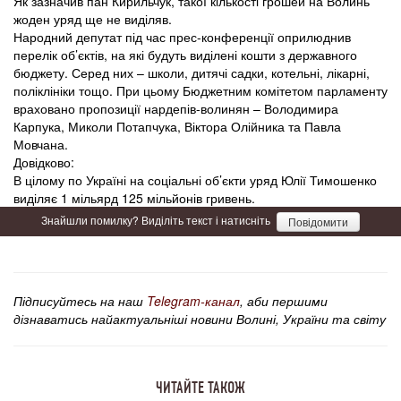
Як зазначив пан Кирильчук, такої кількості грошей на Волинь
жоден уряд ще не виділяв.
Народний депутат під час прес-конференції оприлюднив
перелік об’єктів, на які будуть виділені кошти з державного
бюджету. Серед них – школи, дитячі садки, котельні, лікарні,
поліклініки тощо. При цьому Бюджетним комітетом парламенту
враховано пропозиції нардепів-волинян – Володимира
Карпука, Миколи Потапчука, Віктора Олійника та Павла
Мовчана.
Довідково:
В цілому по Україні на соціальні об’єкти уряд Юлії Тимошенко
виділяє 1 мільярд 125 мільйонів гривень.
Знайшли помилку? Виділіть текст і натисніть
Повідомити
Підписуйтесь на наш
Telegram-канал
, аби першими
дізнаватись найактуальніші новини Волині, України та світу
ЧИТАЙТЕ ТАКОЖ