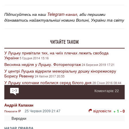
Підписуйтесь на наш
Telegram-канал
, аби першими
дізнаватись найактуальніші новини Волині, України та світу
ЧИТАЙТЕ ТАКОЖ
У Луцьку привітали тих, на чиїх плечах лежить свобода
України
5 Грудня 2014 15:16
Весняна неділя у Луцьку. Фоторепортаж
24 Березня 2019 17:21
У центрі Луцька відкрили меморіальну дошку кінорежисеру
Борису Ревенку
24 Квітня 2017 20:55
У Луцьку хлопчаки побилися серед білого дня
28 Січня 2016 08:44
Коментарів: 22
Андрій Калахан
відповісти
25 Червня 2009 21:47
+ 1
- 0
Показати IP
Виродки
НАЗАР ПРАВДА