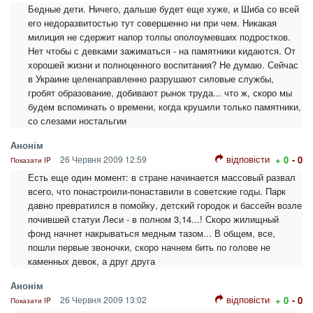
Бедные дети. Ничего, дальше будет еще хуже, и Шиба со всей
его недоразвитостью тут совершенно ни при чем. Никакая
милиция не сдержит напор толпы ополоумевших подростков.
Нет чтобы с девками зажиматься - на памятники кидаются. От
хорошей жизни и полноценного воспитания? Не думаю. Сейчас
в Украине целенаправленно разрушают силовые службы,
гробят образование, добивают рынок труда... что ж, скоро мы
будем вспоминать о времени, когда крушили только памятники,
со слезами ностальгии
Анонім
відповісти
26 Червня 2009 12:59
+ 0
- 0
Показати IP
Есть еще один момент: в стране начинается массовый развал
всего, что понастроили-понаставили в советские годы. Парк
давно превратился в помойку, детский городок и бассейн возле
почившей статуи Леси - в полном 3,14...! Скоро жилищный
фонд начнет накрываться медным тазом... В общем, все,
пошли первые звоночки, скоро начнем бить по голове не
каменных девок, а друг друга
Анонім
відповісти
26 Червня 2009 13:02
+ 0
- 0
Показати IP