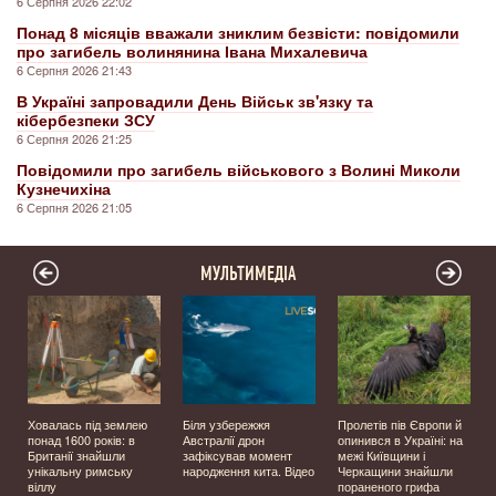
6 Серпня 2026 22:02
Понад 8 місяців вважали зниклим безвісти: повідомили
про загибель волинянина Івана Михалевича
6 Серпня 2026 21:43
В Україні запровадили День Військ зв'язку та
кібербезпеки ЗСУ
6 Серпня 2026 21:25
Повідомили про загибель військового з Волині Миколи
Кузнечихіна
6 Серпня 2026 21:05
МУЛЬТИМЕДІА
Ховалась під землею
Біля узбережжя
Пролетів пів Європи й
о
понад 1600 років: в
Австралії дрон
опинився в Україні: на
Британії знайшли
зафіксував момент
межі Київщини і
унікальну римську
народження кита. Відео
Черкащини знайшли
віллу
пораненого грифа