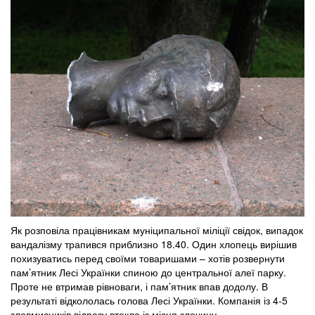
Як розповіла працівникам муніципальної міліції свідок, випадок
вандалізму трапився приблизно 18.40. Один хлопець вирішив
похизуватись перед своїми товаришами – хотів розвернути
пам’ятник Лесі Українки спиною до центральної алеї парку.
Проте не втримав рівноваги, і пам’ятник впав додолу. В
результаті відкололась голова Лесі Українки. Компанія із 4-5
зловмисників відразу втекла із місця злочину.