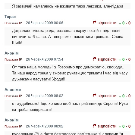
Я зазвичай намагаюсь не вживати такої лексики, але-підари
Тарас
відповісти
26 Червня 2009 00:06
+ 0
- 0
Показати IP
Догралася міська рада, розвела в парку постійні підліткові
пиятики та бл....во. А тепер вже і памятники трощать. Слава
Шибі!
Анонім
відповісти
26 Червня 2009 07:54
+ 0
- 0
Показати IP
От така наша молодь! :( Говоримо про демократію, свободу...
Та наш народ треба у єжових рукавицях тримати і час від часу
дубинками ласувати! Уроди!!!
Анонімe
відповісти
26 Червня 2009 08:02
+ 0
- 0
Показати IP
от худобисько! Іще хочимо щоб нас прийняли до Європи! Руки
їм треба повідривати!
Анонім
відповісти
26 Червня 2009 08:02
+ 0
- 0
Показати IP
русалонька.//// а фото безголового пам’ятника зі словами "я