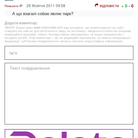
відповісти
29 Жовтня 2011 09:58
+ 0
- 0
Показати IP
А що взагалі собою являє парк?
Додати коментар:
УВАГА! Користувач www.volynnews.com має розуміти, що коментування на сайті
створені аж ніяк не для політичного піару чи антипіару, зведення особистих рахунків,
комерційної реклами, образ, безпідставних звинувачень та інших некоректних і
негідних речей. Утім коментарі – це не редакційні матеріали, не мають попередньої
модерації, суб’єктивні повідомлення і можуть містити недостовірну інформацію.