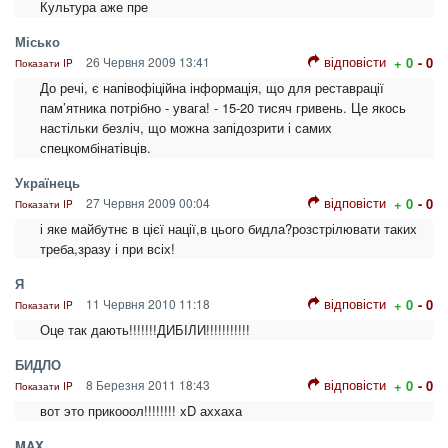
Культура аже пре
Місько
відповісти
26 Червня 2009 13:41
+ 0
- 0
Показати IP
До речі, є напівофіційна інформація, що для реставрації
пам’ятника потрібно - увага! - 15-20 тисяч гривень. Це якось
настільки безліч, що можна запідозрити і самих
спецкомбінатівців.
Українець
відповісти
27 Червня 2009 00:04
+ 0
- 0
Показати IP
і яке майбутнє в цієї нації,в цього бидла?розстрілювати таких
треба,зразу і при всіх!
Я
відповісти
11 Червня 2010 11:18
+ 0
- 0
Показати IP
Оце так дають!!!!!!!ДИБІЛИ!!!!!!!!!!!
БИДЛО
відповісти
8 Березня 2011 18:43
+ 0
- 0
Показати IP
вот это прикооол!!!!!!!! xD аххаха
MAX