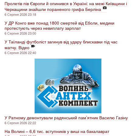
Пролетів пів Європи й опинився в Україні: на межі Київщини і
Черкащини знайшли пораненого грифа Берліна
6 Серпня 2026 23:18
У ДР Конго вже понад 1800 смертей від Еболи, медики
протестують через невиплату зарплат
6 Серпня 2026 23:00
У Таїланді футболіст загинув від удару блискавки під час
матчу. Відео
6 Серпня 2026 22:40
У Ратному демонтували радянський пам’ятник Василю Газіну
6 Серпня 2026 22:22
На Волині – 6,6 тис. вступників у виші на бакалаврат