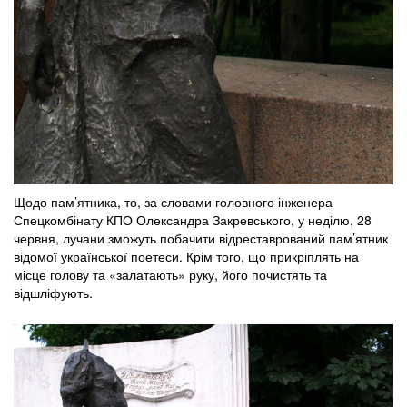
Щодо пам’ятника, то, за словами головного інженера
Спецкомбінату КПО Олександра Закревського, у неділю, 28
червня, лучани зможуть побачити відреставрований пам’ятник
відомої української поетеси. Крім того, що прикріплять на
місце голову та «залатають» руку, його почистять та
відшліфують.