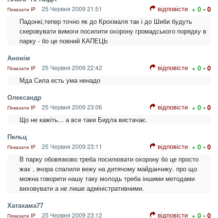
відповісти
25 Червня 2009 21:51
+ 0
- 0
Показати IP
Падонкі,тепер точно як до Крохмаля так і до Шиби будуть
скеровувати вимоги посилити охорону громадського порядку в
парку - бо це повний КАПЕЦЬ
Анонім
відповісти
25 Червня 2009 22:42
+ 0
- 0
Показати IP
Мда Сила есть ума ненадо
Олександр
відповісти
25 Червня 2009 23:06
+ 0
- 0
Показати IP
Що не кажіть... а все таки Бидла вистачає.
Пельц
відповісти
25 Червня 2009 23:11
+ 0
- 0
Показати IP
В парку обовязково треба посилювати охорону бо це просто
жах , вчора спалили вежу на дитячому майданчику. про що
можна говорити нашу таку молодь треба іншими методами
виховувати а не лише адміністративними.
Хатахама77
відповісти
25 Червня 2009 23:12
+ 0
- 0
Показати IP