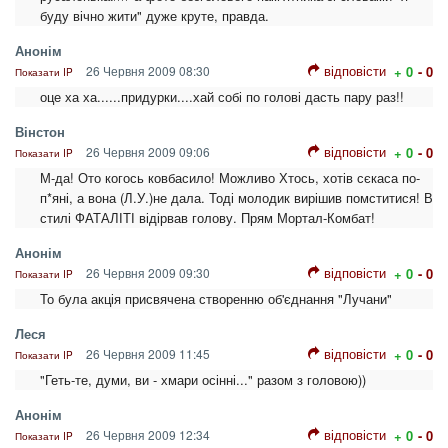
буду вічно жити" дуже круте, правда.
Анонім
відповісти
26 Червня 2009 08:30
+ 0
- 0
Показати IP
оце ха ха......придурки....хай собі по голові дасть пару раз!!
Вінстон
відповісти
26 Червня 2009 09:06
+ 0
- 0
Показати IP
М-да! Ото когось ковбасило! Можливо Хтось, хотів сєкаса по-
п*яні, а вона (Л.У.)не дала. Тоді молодик вирішив помститися! В
стилі ФАТАЛІТІ відірвав голову. Прям Мортал-Комбат!
Анонім
відповісти
26 Червня 2009 09:30
+ 0
- 0
Показати IP
То була акція присвячена створенню об'єднання "Лучани"
Леся
відповісти
26 Червня 2009 11:45
+ 0
- 0
Показати IP
"Геть-те, думи, ви - хмари осінні..." разом з головою))
Анонім
відповісти
26 Червня 2009 12:34
+ 0
- 0
Показати IP