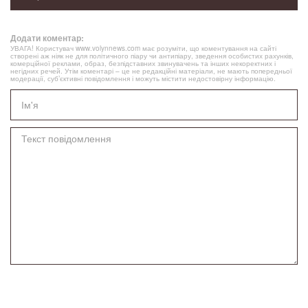
Додати коментар:
УВАГА! Користувач www.volynnews.com має розуміти, що коментування на сайті
створені аж ніяк не для політичного піару чи антипіару, зведення особистих рахунків,
комерційної реклами, образ, безпідставних звинувачень та інших некоректних і
негідних речей. Утім коментарі – це не редакційні матеріали, не мають попередньої
модерації, суб’єктивні повідомлення і можуть містити недостовірну інформацію.