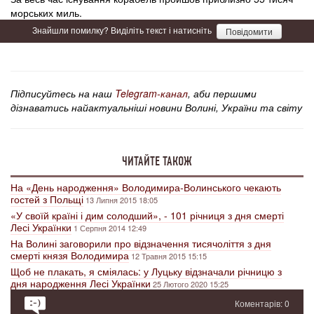
морських миль.
Знайшли помилку? Виділіть текст і натисніть
Повідомити
Підписуйтесь на наш
Telegram-канал
, аби першими
дізнаватись найактуальніші новини Волині, України та світу
ЧИТАЙТЕ ТАКОЖ
На «День народження» Володимира-Волинського чекають
гостей з Польщі
13 Липня 2015 18:05
«У своїй країні і дим солодший», - 101 річниця з дня смерті
Лесі Українки
1 Серпня 2014 12:49
На Волині заговорили про відзначення тисячоліття з дня
смерті князя Володимира
12 Травня 2015 15:15
Щоб не плакать, я сміялась: у Луцьку відзначали річницю з
дня народження Лесі Українки
25 Лютого 2020 15:25
Коментарів: 0