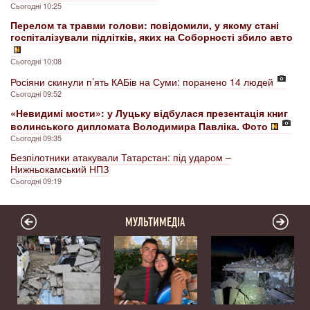
Сьогодні 10:25
Перелом та травми голови: повідомили, у якому стані
госпіталізували підлітків, яких на Соборності збило авто
Сьогодні 10:08
Росіяни скинули п’ять КАБів на Суми: поранено 14 людей
Сьогодні 09:52
«Невидимі мости»: у Луцьку відбулася презентація книг
волинського дипломата Володимира Павліка. Фото
Сьогодні 09:35
Безпілотники атакували Татарстан: під ударом –
Нижньокамський НПЗ
Сьогодні 09:19
МУЛЬТИМЕДІА