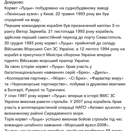
Довідково:
Корвет «Луцьк» побудовано на суднобудівному заводі
«Ленінська кузня» у Києві. 22 травня 1993 року він був
спущений на воду.
Першим командиром корабля був призначений капітан 3-го
рангу Віктор Заремба. 21 листопада 1993 року корабель
здійснив перший самостійний перехід до порту Севастополь.
30 грудня 1993 року корвет «Луцьк» прийнятий до складу
Військово-Морських Сил ЗС України, а 12 лютого 1994 року на
кораблі в присутності Міністра оборони України вперше
піднято Військово-морський прапор України.
За свою історію корвет «Луцьк» брав участь у
багатонаціональних навчаннях серій «Бриз», «Дуель»,
«Кооператив партнер», «Море», «Сі Бриз», «Фарватер миру»
та «Чорноморське партнерство», побував із дружніми візитами
в Болгарії, Румунії та Туреччині.
У січні 1997 року корвет «Луцьк» вперше в історії ВМС ЗС
України виконав ракетні стрільби. У 2007 році корабель брав
участь в антитерористичній операції НАТО «Активні зусилля» у
визначеному районі Середземного моря.
Торік корвет «Луцьк» успішно виконав бойові стрільби під час
командно-штабного навчання «Морський вузол-2008».
За весь час існування корабель пройшов приблизно 55 тисяч