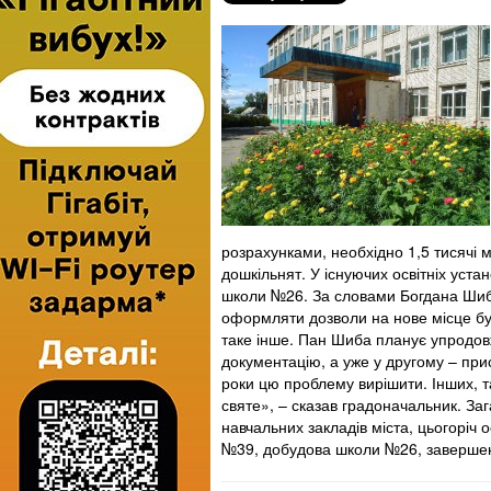
розрахунками, необхідно 1,5 тисячі мі
дошкільнят. У існуючих освітніх уст
школи №26. За словами Богдана Шиби
оформляти дозволи на нове місце буд
таке інше. Пан Шиба планує упродов
документацію, а уже у другому – пр
роки цю проблему вирішити. Інших, т
святе», – сказав градоначальник. З
навчальних закладів міста, цьогоріч 
№39, добудова школи №26, завершенн