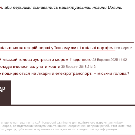
л
, аби першими дізнаватись найактуальніші новини Волині,
пільгових категорій перші у їхньому житті шкільні портфелі
28 Серпня
й міський голова зустрівся з мером Південного
28 Березня 2025 14:02
кладів вчилися залучати кошти
30 Березня 2018 21:12
е поширюються на лікарні й електротранспорт, – міський голова
7
АР
, що коментування на сайті створені аж ніяк не для політичного піару чи антипіару,
, образ, безпідставних звинувачень та інших некоректних і негідних речей. Утім коментарі –
 модерації, суб’єктивні повідомлення і можуть містити недостовірну інформацію.