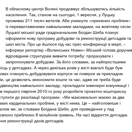
В обласному центрі Волині продовжує збільшуватись кількість
населення. Так, станом на сьогодні, 1 вересня, у Луцьку
проживає 211 тисяч жителів. Аби уникнути «приємних проблем»
із перевантаженими навчальними закладами, на жовтневу сесію
Луцької міської ради градоначальник Богдан Шиба планує
оформити нову програму добудови та реконструкції дитсадків та
шкіл міста. Про це йшлося під час прес-конференції в мерії, –
інформує репортер «Волинських Новин».Міський голова доручи
відповідним структурам вивчити потребу: прорахувати і
запропонувати добудови. За його словами, за найпростішими
сць у дитсадках. А через декілька років у місті взагалі буде бум
ановах планують добудовувати корпуси чи поверхи за прикладом
, це дозволить зекономити кошти та час, адже не треба буде
івництва навчального закладу, прокладати інженерні комунікації і
ж першого півріччя 2010-го року розробити проектно-кошторисну
иступити до реалізації програми. «Ми максимально маємо за два
аких кардинальних проблем, у місті нема. Це – найголовніше і
агалом же, за словами Богдана Шиби, для приведення у лад
освоєно приблизно 8 мільйонів гривень. На часі відкриття дитсадка
я реконструкції дахів дитсадків.