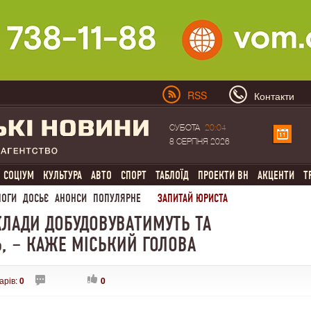
RSS
Контакти
СУБОТА
20:04
8 СЕРПНЯ 2026
СОЦІУМ
КУЛЬТУРА
АВТО
СПОРТ
ТАБЛОЇД
ПРОЕКТИ ВН
АКЦЕНТИ
Т
ЛОГИ
ДОСЬЄ
АНОНСИ
ПОПУЛЯРНЕ
ЗАПИТАЙ ЮРИСТА
КЛАДИ ДОБУДОВУВАТИМУТЬ ТА
, – КАЖЕ МІСЬКИЙ ГОЛОВА
арів:
0
0