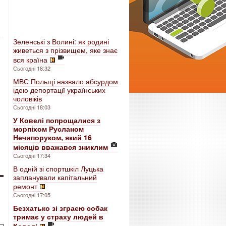
Зеленські з Волині: як родині
живеться з прізвищем, яке знає
вся країна
Сьогодні 18:32
МВС Польщі назвало абсурдом
ідею депортації українських
чоловіків
Сьогодні 18:03
У Ковелі попрощалися з
морпіхом Русланом
Нечипоруком, який 16
місяців вважався зниклим
Сьогодні 17:34
В одній зі спортшкіл Луцька
запланували капітальний
ремонт
Сьогодні 17:05
Безхатько зі зграєю собак
тримає у страху людей в