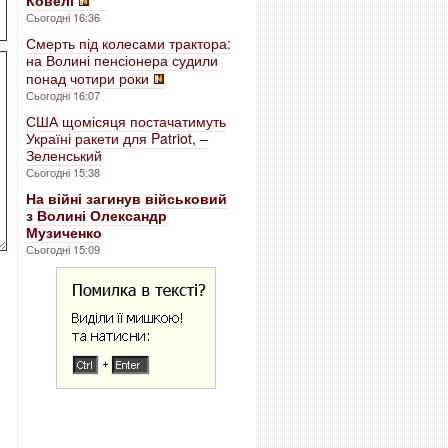
Ковелі
Сьогодні 16:36
Смерть під колесами трактора:
на Волині пенсіонера судили
понад чотири роки
Сьогодні 16:07
США щомісяця постачатимуть
Україні ракети для Patriot, –
Зеленський
Сьогодні 15:38
На війні загинув військовий
з Волині Олександр
Музиченко
Сьогодні 15:09