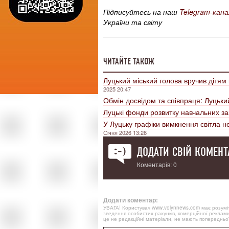
Підписуйтесь на наш
Telegram-кана
України та світу
ЧИТАЙТЕ ТАКОЖ
Луцький міський голова вручив дітям 
2025 20:47
Обмін досвідом та співпраця: Луцьки
Луцькі фонди розвитку навчальних за
У Луцьку графіки вимкнення світла н
Січня 2026 13:26
ДОДАТИ СВІЙ КОМЕНТ
Коментарів: 0
Додати коментар:
УВАГА! Користувач www.volynnews.com має розуміти
зведення особистих рахунків, комерційної реклами
це не редакційні матеріали, не мають попередньої