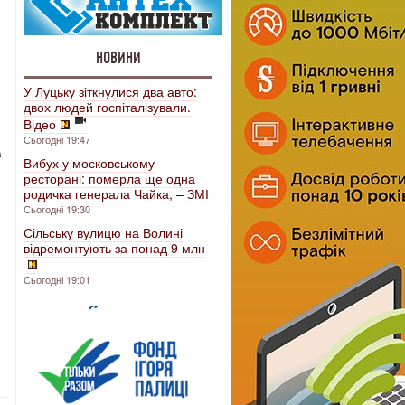
НОВИНИ
У Луцьку зіткнулися два авто:
двох людей госпіталізували.
Відео
Сьогодні 19:47
в
Вибух у московському
ресторані: померла ще одна
родичка генерала Чайка, – ЗМІ
Сьогодні 19:30
Сільську вулицю на Волині
відремонтують за понад 9 млн
Сьогодні 19:01