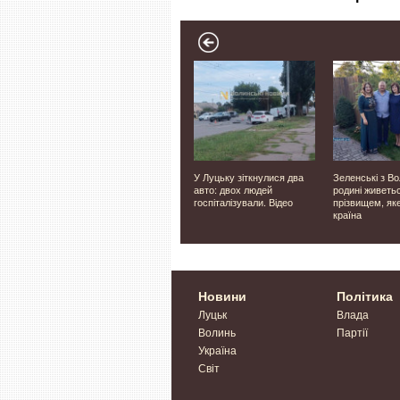
ер
У Таїланді учень відкрив
У Луцьку зіткнулися два
Зеленські з Во
раду
стрілянину в школі:
авто: двох людей
родині живетьс
семеро загиблих, 15
госпіталізували. Відео
прізвищем, як
поранених
країна
Новини
Політика
Луцьк
Влада
Волинь
Партії
Україна
Світ