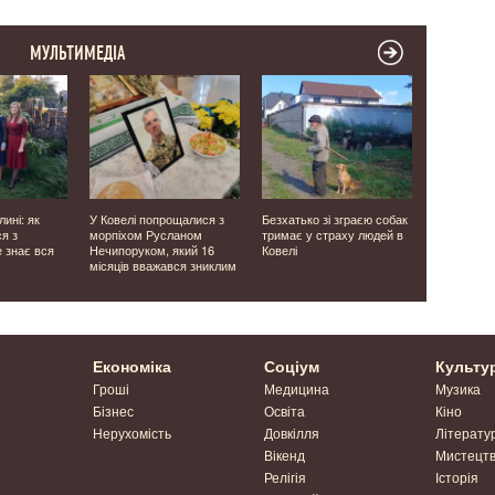
МУЛЬТИМЕДІА
лині: як
У Ковелі попрощалися з
Безхатько зі зграєю собак
У ресторан
я з
морпіхом Русланом
тримає у страху людей в
річний во
е знає вся
Нечипоруком, який 16
Ковелі
ножем хло
місяців вважався зниклим
Економіка
Соціум
Культу
Гроші
Медицина
Музика
Бізнес
Освіта
Кіно
Нерухомість
Довкілля
Літерату
Вікенд
Мистецт
Релігія
Історія