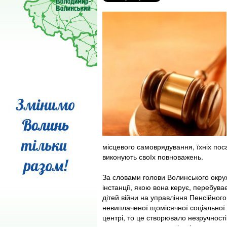
місцевого самоврядування, їхніх пос
виконують своїх повноважень.
За словами голови Волинського окруж
інстанції, якою вона керує, перебува
дітей війни на управління Пенсійног
невиплаченої щомісячної соціальної
центрі, то це створювало незручності