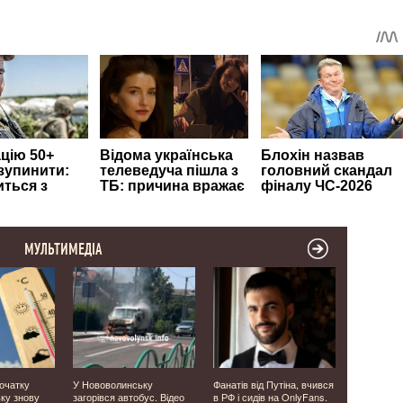
МУЛЬТИМЕДІА
початку
У Нововолинську
Фанатів від Путіна, вчився
Прикордон
ьку знову
загорівся автобус. Відео
в РФ і сидів на OnlyFans.
Волинсько