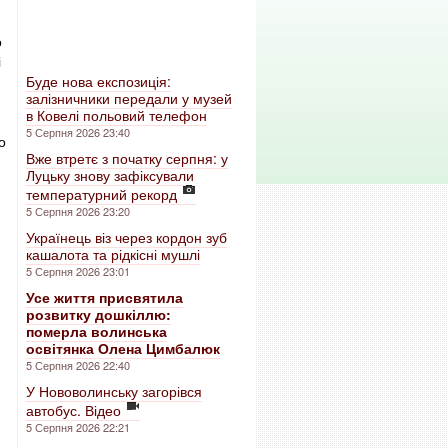
о
і
Буде нова експозиція:
залізничники передали у музей
в Ковелі польовий телефон
5 Серпня 2026 23:40
о
Вже втретє з початку серпня: у
Луцьку знову зафіксували
температурний рекорд
5 Серпня 2026 23:20
Українець віз через кордон зуб
кашалота та рідкісні мушлі
5 Серпня 2026 23:01
Усе життя присвятила
розвитку дошкіллю:
померла волинська
освітянка Олена Цимбалюк
5 Серпня 2026 22:40
У Нововолинську загорівся
автобус. Відео
5 Серпня 2026 22:21