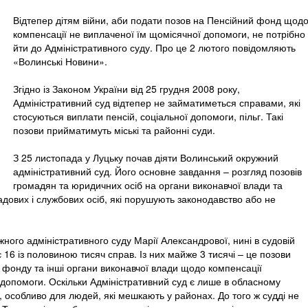
Відтепер дітям війни, аби подати позов на Пенсійний фонд щод
компенсації не виплаченої їм щомісячної допомоги, не потрібно
йти до Адміністративного суду. Про це 2 лютого повідомляють
«Волинські Новини».
Згідно із Законом України від 25 грудня 2008 року,
Адміністративний суд відтепер не займатиметься справами, які
стосуються виплати пенсій, соціальної допомоги, пільг. Такі
позови прийматимуть міські та районні суди.
З 25 листопада у Луцьку почав діяти Волинський окружний
адміністративний суд. Його основне завдання – розгляд позовів
громадян та юридичних осіб на органи виконавчої влади та
адових і службових осіб, які порушують законодавство або не
ного адміністративного суду Марії Александрової, нині в судовій
є 16 із половиною тисяч справ. Із них майже 3 тисячі – це позови
о фонду та інші органи виконавчої влади щодо компенсації
 допомоги. Оскільки Адміністративний суд є лише в обласному
, особливо для людей, які мешкають у районах. До того ж судді не