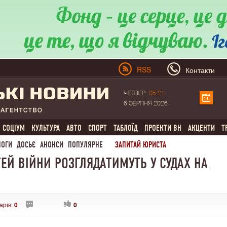
RSS
Контакти
ЧЕТВЕР
05:21
6 СЕРПНЯ 2026
СОЦІУМ
КУЛЬТУРА
АВТО
СПОРТ
ТАБЛОЇД
ПРОЕКТИ ВН
АКЦЕНТИ
Т
ЛОГИ
ДОСЬЄ
АНОНСИ
ПОПУЛЯРНЕ
ЗАПИТАЙ ЮРИСТА
ТЕЙ ВІЙНИ РОЗГЛЯДАТИМУТЬ У СУДАХ НА
арів:
0
0