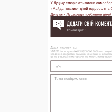
У Луцьку створюють загони самообо
«Майданівських» дітей оздоровлять
Депутати Луцькради позбавили дітей 
ДОДАТИ СВІЙ КОМЕНТ
Коментарів: 0
Додати коментар:
УВАГА! Користувач www.volynnews.com має розуміти
зведення особистих рахунків, комерційної реклами
це не редакційні матеріали, не мають попередньої