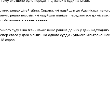
 Тому вирішено було передати ці заяви в суди на місця.
отнях заявах дітей війни. Справи, які надійшли до Адміністративног
януті, решта позовів, які надійшли пізніше, передаються до міських 
єво збільшилося навантаження.
онного суду Ніна Фень каже: якщо раніше до них у день надходило
тепер стало у двічі більше. На одного суддю Луцького міськрайонног
 12 справ.