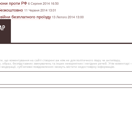
рони проти РФ
6 Серпня 2014 16:50
 безкоштовно
11 Червня 2014 13:01
війни безплатного проїзду
13 Лютого 2014 13:00
АР
, що коментування на сайті створені аж ніяк не для політичного піару чи антипіару,
, образ, безпідставних звинувачень та інших некоректних і негідних речей. Утім коментарі –
 модерації, суб’єктивні повідомлення і можуть містити недостовірну інформацію.